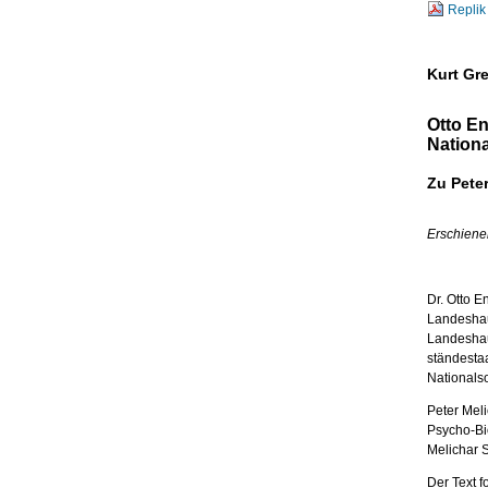
Replik 
Kurt Gr
Otto En
Nationa
Zu Peter
Erschienen
Dr. Otto E
Landeshau
Landeshaup
ständestaa
Nationals
Peter Meli
Psycho-Bi
Melichar S
Der Text f