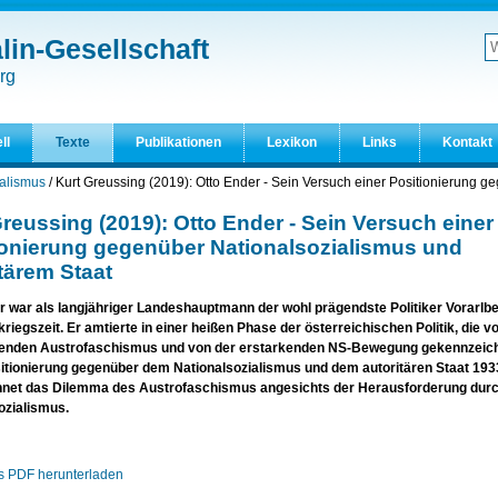
in-Gesellschaft
W
d
Er
rg
S
ll
Texte
Publikationen
Lexikon
Links
Kontakt
ialismus
/
Kurt Greussing (2019): Otto Ender - Sein Versuch einer Positionierung 
reussing (2019): Otto Ender - Sein Versuch einer
ionierung gegenüber Nationalsozialismus und
tärem Staat
r war als langjähriger Landeshauptmann der wohl prägendste Politiker Vorarlbe
riegszeit. Er amtierte in einer heißen Phase der österreichischen Politik, die 
nden Austrofaschismus und von der erstarkenden NS-Bewegung gekennzeich
itionierung gegenüber dem Nationalsozialismus und dem autoritären Staat 193
net das Dilemma des Austrofaschismus angesichts der Herausforderung dur
ozialismus.
ls PDF herunterladen