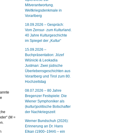
Mitverantwortung.
Weltkriegsdenkmale in
Vorarlberg
18.09.2026 – Gespräch:
Vom Zensur- zum Kulturland.
40 Jahre Kulturgeschichte
im Spiegel der „Kultur“
15.09.2026 –
Buchpräsentation: Józef
Wiśnicki & Leokadia
Justman: Zwei jüdische
Überlebensgeschichten aus
Vorarlberg und Tirol zum 80.
Hochzeitstag
08.07.2026 – 80 Jahre
nannte
Bregenzer Festspiele: Die
ie
Wiener Symphoniker als
(kultur)politische Botschafter
sche
der Nachkriegszeit
nder“ (M =
Werner Bundschuh (2026):
en.
Erinnerung an Dr. Hans
n
Elkan (1900–1944) – ein