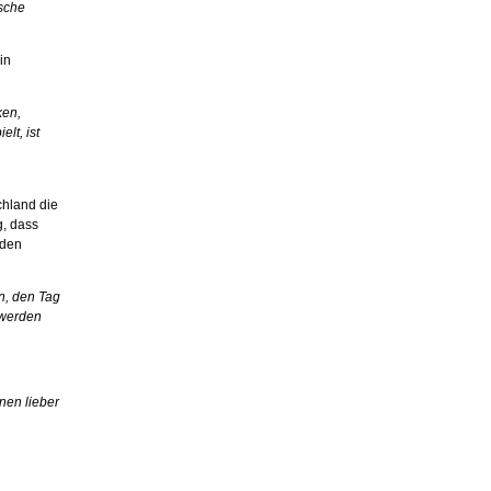
ische
in
ken,
lt, ist
chland die
g, dass
 den
en, den Tag
 werden
nen lieber