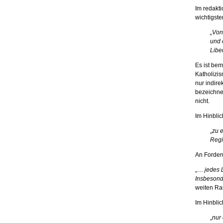
Im redakti
wichtigste
„Von
und 
Libe
Es ist be
Katholizis
nur indire
bezeichnet
nicht.
Im Hinblic
„
zu 
Regi
An Forder
„…
jedes 
Insbesond
weiten Ra
Im Hinblic
„
nur