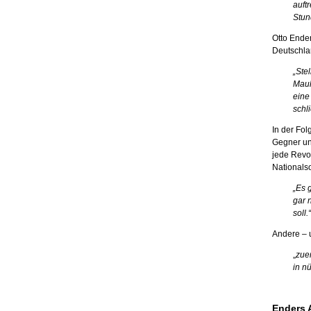
auft
Stun
Otto Ender
Deutschla
„Ste
Maul
eine
schli
In der Fol
Gegner unt
jede Revol
Nationals
„Es 
gar 
soll.“
Andere – 
„
zue
in n
Enders A