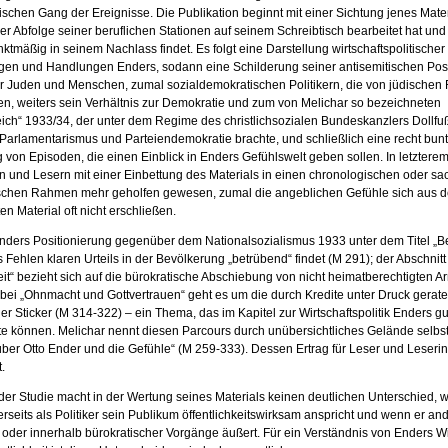
schen Gang der Ereignisse. Die Publikation beginnt mit einer Sichtung jenes Mater
er Abfolge seiner beruflichen Stationen auf seinem Schreibtisch bearbeitet hat und
tmäßig in seinem Nachlass findet. Es folgt eine Darstellung wirtschaftspolitischer
ngen und Handlungen Enders, sodann eine Schilderung seiner antisemitischen Pos
 Juden und Menschen, zumal sozialdemokratischen Politikern, die von jüdischen 
n, weiters sein Verhältnis zur Demokratie und zum von Melichar so bezeichneten
eich“ 1933/34, der unter dem Regime des christlichsozialen Bundeskanzlers Dollfu
Parlamentarismus und Parteiendemokratie brachte, und schließlich eine recht bun
on Episoden, die einen Einblick in Enders Gefühlswelt geben sollen. In letzterem
 und Lesern mit einer Einbettung des Materials in einen chronologischen oder sac
schen Rahmen mehr geholfen gewesen, zumal die angeblichen Gefühle sich aus 
ten Material oft nicht erschließen.
nders Positionierung gegenüber dem Nationalsozialismus 1933 unter dem Titel „Be
s Fehlen klaren Urteils in der Bevölkerung „betrübend“ findet (M 291); der Abschnit
it“ bezieht sich auf die bürokratische Abschiebung von nicht heimatberechtigten 
 bei „Ohnmacht und Gottvertrauen“ geht es um die durch Kredite unter Druck gerat
er Sticker (M 314-322) – ein Thema, das im Kapitel zur Wirtschaftspolitik Enders gu
te können. Melichar nennt diesen Parcours durch unübersichtliches Gelände selbs
ber Otto Ender und die Gefühle“ (M 259-333). Dessen Ertrag für Leser und Leserin
.
der Studie macht in der Wertung seines Materials keinen deutlichen Unterschied, 
rseits als Politiker sein Publikum öffentlichkeitswirksam anspricht und wenn er and
t oder innerhalb bürokratischer Vorgänge äußert. Für ein Verständnis von Enders W