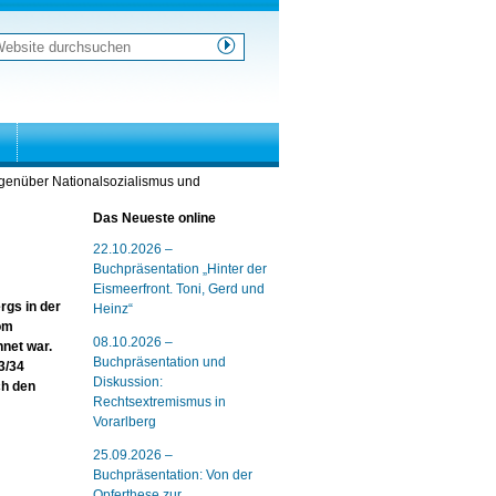
ebsite
urchsuchen
weiterte
uche…
gegenüber Nationalsozialismus und
Das Neueste online
22.10.2026 –
Buchpräsentation „Hinter der
Eismeerfront. Toni, Gerd und
rgs in der
Heinz“
vom
08.10.2026 –
net war.
Buchpräsentation und
3/34
Diskussion:
ch den
Rechtsextremismus in
Vorarlberg
25.09.2026 –
Buchpräsentation: Von der
Opferthese zur