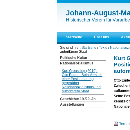
Direkt
Benutzerspezifische
zum
Werkzeuge
Johann-August-Mal
Inhalt
|
Historischer Verein für Vorarlbe
Direkt
zur
Navigation
Startseite
Über uns
Aktue
Sie sind hier:
Startseite
/
Texte
/
Nationalsoz
autoritärem Staat
Kurt G
Politische Kultur
Nationalsozialismus
Posit
autori
Kurt Greussing (2019):
Otto Ender - Sein Versuch
einer Positionierung
Otto Ende
gegenüber
Zwischenk
Nationalsozialismus und
aufkomme
autoritärem Staat
Seine Pos
Geschichte 19./20. Jh.
kennzeich
Ausstellungen
Nationals
Text a