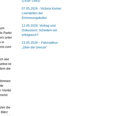
(1938–1945)
07.05.2026 - Victoria Kumar:
Leerstellen der
Erinnerungskultur
12.05.2026: Vortrag und
zum
Diskussion: Scheitern wir
le Partei
erfolgreich?
ers unter
 in
23.05.2026 – Fahrradtour:
tnis zum
„Über die Grenze“
sch wie
elbst ist
 dem die
 Stimmen
mte
 Viertel
ährend
zler die
. März