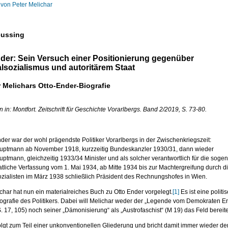
von Peter Melichar
eussing
der: Sein Versuch einer Positionierung gegenüber
lsozialismus und autoritärem Staat
 Melichars Otto-Ender-Biografie
 in: Montfort. Zeitschrift für Geschichte Vorarlbergs. Band 2/2019, S. 73-80.
nder war der wohl prägendste Politiker Vorarlbergs in der Zwischenkriegszeit:
ptmann ab November 1918, kurzzeitig Bundeskanzler 1930/31, dann wieder
tmann, gleichzeitig 1933/34 Minister und als solcher verantwortlich für die soge
tliche Verfassung vom 1. Mai 1934, ab Mitte 1934 bis zur Machtergreifung durch d
ozialisten im März 1938 schließlich Präsident des Rechnungshofes in Wien.
char hat nun ein materialreiches Buch zu Otto Ender vorgelegt.
[1]
Es ist eine politi
ografie des Politikers. Dabei will Melichar weder der „Legende vom Demokraten E
. 17, 105) noch seiner „Dämonisierung“ als „Austrofaschist“ (M 19) das Feld bereit
olgt zum Teil einer unkonventionellen Gliederung und bricht damit immer wieder de