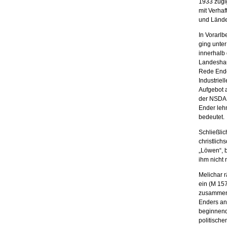
1933 zügi
mit Verha
und Lände
In Vorarl
ging unte
innerhalb
Landeshau
Rede Ende
Industrie
Aufgebot a
der NSDAP
Ender lehn
bedeutet.
Schließli
christlic
„Löwen“, 
ihm nicht 
Melichar 
ein (M 157
zusammenh
Enders an
beginnende
politische