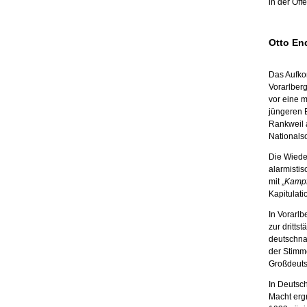
in der Öff
Otto En
Das Aufko
Vorarlberg
vor eine m
jüngeren 
Rankweil 
Nationals
Die Wieder
alarmistisc
mit „
Kampf
Kapitulati
In Vorarl
zur dritts
deutschnat
der Stimm
Großdeuts
In Deutsc
Macht erg