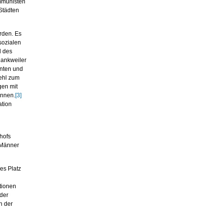
mmunisten
Städten
rden. Es
sozialen
l des
Rankweiler
anten und
ehl zum
gen mit
ennen.
[3]
ation
hofs
-Männer
es Platz
tionen
der
n der