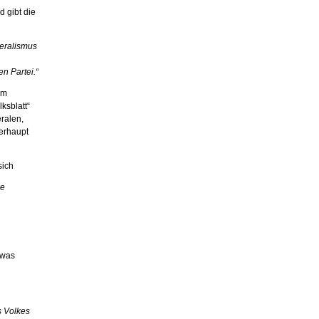
d gibt die
eralismus
n Partei.“
um
ksblatt“
eralen,
berhaupt
sich
ke
was
s Volkes