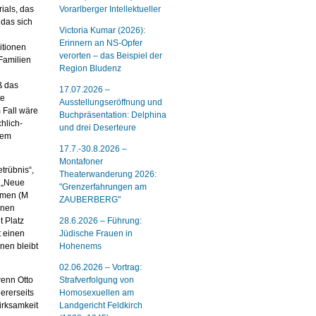
ials, das
Vorarlberger Intellektueller
 das sich
Victoria Kumar (2026):
Erinnern an NS-Opfer
itionen
verorten – das Beispiel der
Familien
Region Bludenz
ß das
17.07.2026 –
te
Ausstellungseröffnung und
 Fall wäre
Buchpräsentation: Delphina
hlich-
und drei Deserteure
dem
17.7.-30.8.2026 –
Montafoner
trübnis“,
Theaterwanderung 2026:
t „Neue
"Grenzerfahrungen am
Armen (M
ZAUBERBERG"
enen
t Platz
28.6.2026 – Führung:
t einen
Jüdische Frauen in
nen bleibt
Hohenems
02.06.2026 – Vortrag:
wenn Otto
Strafverfolgung von
ererseits
Homosexuellen am
irksamkeit
Landgericht Feldkirch