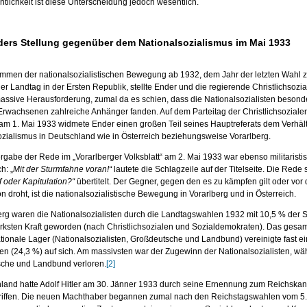
entlichkeit ist diese Unterscheidung jedoch wesentlich.
ders Stellung gegenüber dem Nationalsozialismus im Mai 1933
mmen der nationalsozialistischen Bewegung ab 1932, dem Jahr der letzten Wahl 
er Landtag in der Ersten Republik, stellte Ender und die regierende Christlichsozia
assive Herausforderung, zumal da es schien, dass die Nationalsozialisten besond
Erwachsenen zahlreiche Anhänger fanden. Auf dem Parteitag der Christlichsozialen
am 1. Mai 1933 widmete Ender einen großen Teil seines Hauptreferats dem Verhäl
ozialismus in Deutschland wie in Österreich beziehungsweise Vorarlberg.
gabe der Rede im „Vorarlberger Volksblatt“ am 2. Mai 1933 war ebenso militaristi
h: „
Mit der Sturmfahne voran!“
lautete die Schlagzeile auf der Titelseite. Die Rede s
 oder Kapitulation?“
übertitelt. Der Gegner, gegen den es zu kämpfen gilt oder vor
on droht, ist die nationalsozialistische Bewegung in Vorarlberg und in Österreich.
berg waren die Nationalsozialisten durch die Landtagswahlen 1932 mit 10,5 % der
tärksten Kraft geworden (nach Christlichsozialen und Sozialdemokraten). Das gesa
ionale Lager (Nationalsozialisten, Großdeutsche und Landbund) vereinigte fast ein
en (24,3 %) auf sich. Am massivsten war der Zugewinn der Nationalsozialisten, w
che und Landbund verloren.
[2]
hland hatte Adolf Hitler am 30. Jänner 1933 durch seine Ernennung zum Reichskan
riffen. Die neuen Machthaber begannen zumal nach den Reichstagswahlen vom 5