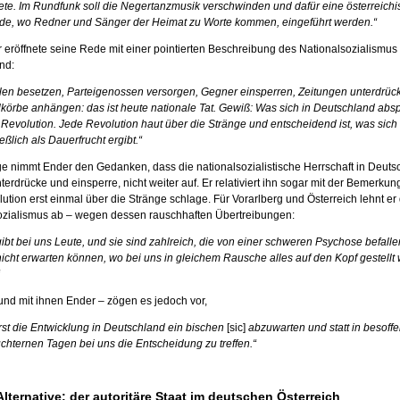
rete. Im Rundfunk soll die Negertanzmusik verschwinden und dafür eine österreich
de, wo Redner und Sänger der Heimat zu Worte kommen, eingeführt werden.“
 eröffnete seine Rede mit einer pointierten Beschreibung des Nationalsozialismus 
nd:
llen besetzen, Parteigenossen versorgen, Gegner einsperren, Zeitungen unterdrüc
körbe anhängen: das ist heute nationale Tat. Gewiß: Was sich in Deutschland abspie
 Revolution. Jede Revolution haut über die Stränge und entscheidend ist, was sich
eßlich als Dauerfrucht ergibt.“
ge nimmt Ender den Gedanken, dass die nationalsozialistische Herrschaft in Deuts
erdrücke und einsperre, nicht weiter auf. Er relativiert ihn sogar mit der Bemerkun
ution erst einmal über die Stränge schlage. Für Vorarlberg und Österreich lehnt er
ozialismus ab – wegen dessen rauschhaften Übertreibungen:
gibt bei uns Leute, und sie sind zahlreich, die von einer schweren Psychose befall
nicht erwarten können, wo bei uns in gleichem Rausche alles auf den Kopf gestellt
und mit ihnen Ender – zögen es jedoch vor,
rst die Entwicklung in Deutschland ein bischen
[sic]
abzuwarten und statt in besoffe
üchternen Tagen bei uns die Entscheidung zu treffen.“
lternative: der autoritäre Staat im deutschen Österreich