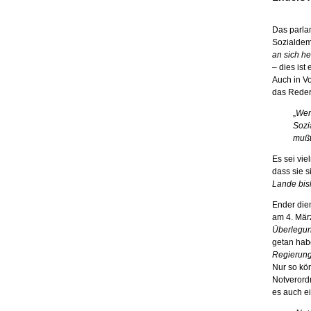
Das parlam
Sozialdemo
an sich he
– dies is
Auch in V
das Reder
„
Wenn
Sozi
mußt
Es sei vie
dass sie s
Lande bis
Ender dien
am 4. Mär
Überlegun
getan habe
Regierung
Nur so kö
Notverord
es auch e