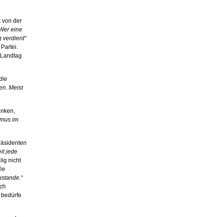
t von der
Wer eine
 verdient“
Partei.
 Landtag
die
en. Meist
nken,
smus im
räsidenten
it jede
lig nicht
ie
ustande.“
rch
 bedürfe