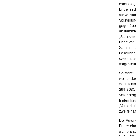
chronologi
Ender in d
schwerpunk
Vorstellu
gegenüber
abstammte
„Staatsstr
Ende von 
Sammlung v
Leserinnen
systemati
vorgestell
So steht E
weil er da
Sachlichke
299-303);
Vorarlberg
finden hät
„Versuch ü
zweifelhaft
Der Autor 
Ender eine
sich priva