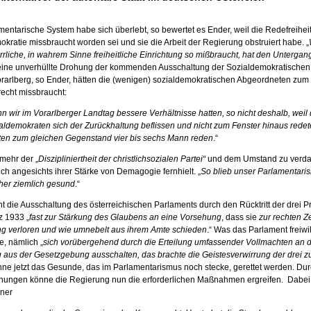
entarische System habe sich überlebt, so bewertet es Ender, weil die Redefreihei
kratie missbraucht worden sei und sie die Arbeit der Regierung obstruiert habe. „
rrliche, in wahrem Sinne freiheitliche Einrichtung so mißbraucht, hat den Untergang
t eine unverhüllte Drohung der kommenden Ausschaltung der Sozialdemokratischen 
orarlberg, so Ender, hätten die (wenigen) sozialdemokratischen Abgeordneten zum
echt missbraucht:
 wir im Vorarlberger Landtag bessere Verhältnisse hatten, so nicht deshalb, weil 
aldemokraten sich der Zurückhaltung beflissen und nicht zum Fenster hinaus redet
en zum gleichen Gegenstand vier bis sechs Mann reden
.“
lmehr der „
Diszipliniertheit der christlichsozialen Partei“
und dem Umstand zu verda
ich angesichts ihrer Stärke von Demagogie fernhielt. „
So blieb unser Parlamentari
her ziemlich gesund
.“
t die Ausschaltung des österreichischen Parlaments durch den Rücktritt der drei P
z 1933 „
fast zur Stärkung des Glaubens an eine Vorsehung
, dass sie
zur rechten Ze
g verloren und wie umnebelt aus ihrem Amte schieden
.“ Was das Parlament freiwil
, nämlich „
sich vorübergehend durch die Erteilung umfassender Vollmachten an d
 aus der Gesetzgebung ausschalten, das brachte die Geistesverwirrung der drei z
nne jetzt das Gesunde, das im Parlamentarismus noch stecke, gerettet werden. Du
nungen könne die Regierung nun die erforderlichen Maßnahmen ergreifen. Dabei
iner