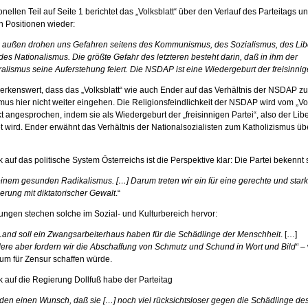
onellen Teil auf Seite 1 berichtet das „Volksblatt“ über den Verlauf des Parteitags un
n Positionen wieder:
 außen drohen uns Gefahren seitens des Kommunismus, des Sozialismus, des Lib
des Nationalismus. Die größte Gefahr des letzteren besteht darin, daß in ihm der
ralismus seine Auferstehung feiert. Die NSDAP ist eine Wiedergeburt der freisinnige
merkenswert, dass das „Volksblatt“ wie auch Ender auf das Verhältnis der NSDAP z
mus hier nicht weiter eingehen. Die Religionsfeindlichkeit der NSDAP wird vom „Vol
kt angesprochen, indem sie als Wiedergeburt der „freisinnigen Partei“, also der Lib
 wird. Ender erwähnt das Verhältnis der Nationalsozialisten zum Katholizismus ü
k auf das politische System Österreichs ist die Perspektive klar: Die Partei bekennt 
einem gesunden Radikalismus. […] Darum treten wir ein für eine gerechte und star
erung mit diktatorischer Gewalt
.“
ungen stechen solche im Sozial- und Kulturbereich hervor:
Land soll ein Zwangsarbeiterhaus haben für die Schädlinge der Menschheit
. […]
ere aber fordern wir die Abschaffung von Schmutz und Schund in Wort und Bild“
– 
um für Zensur schaffen würde.
k auf die Regierung Dollfuß habe der Parteitag
 den einen Wunsch, daß sie […] noch viel rücksichtsloser gegen die Schädlinge de