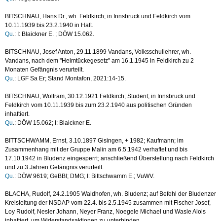
BITSCHNAU, Hans Dr., wh. Feldkirch; in Innsbruck und Feldkirch vom
10.11.1939 bis 23.2.1940 in Haft.
Qu
.: I: Blaickner E. ; DÖW 15.062.
BITSCHNAU, Josef Anton, 29.11.1899 Vandans, Volksschullehrer, wh.
Vandans, nach dem "Heimtückegesetz" am 16.1.1945 in Feldkirch zu 2
Monaten Gefängnis verurteilt.
Qu
.: LGF Sa Er; Stand Montafon, 2021:14-15.
BITSCHNAU, Wolfram, 30.12.1921 Feldkirch; Student; in Innsbruck und
Feldkirch vom 10.11.1939 bis zum 23.2.1940 aus politischen Gründen
inhaftiert.
Qu
.: DÖW 15.062; I: Blaickner E.
BITTSCHWAMM, Ernst, 3.10.1897 Gisingen, + 1982; Kaufmann; im
Zusammenhang mit der Gruppe Malin am 6.5.1942 verhaftet und bis
17.10.1942 in Bludenz eingesperrt; anschließend Überstellung nach Feldkirch
und zu 3 Jahren Gefängnis verurteilt.
Qu
.: DÖW 9619; GeBBl; DMG; I: Bittschwamm E.; VuWV.
BLACHA, Rudolf, 24.2.1905 Waidhofen, wh. Bludenz; auf Befehl der Bludenzer
Kreisleitung der NSDAP vom 22.4. bis 2.5.1945 zusammen mit Fischer Josef,
Loy Rudolf, Nesler Johann, Neyer Franz, Noegele Michael und Wasle Alois
inhaftiert, um Widerstandsaktionen zu unterbinden.