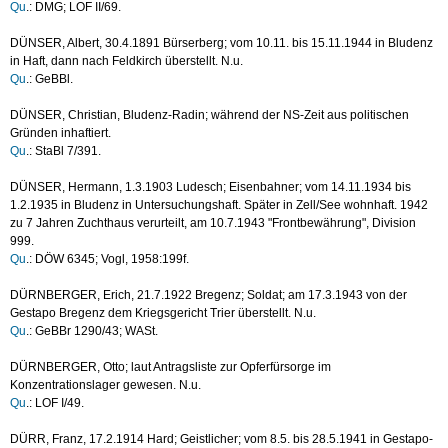
Qu
.: DMG; LOF II/69.
DÜNSER, Albert, 30.4.1891 Bürserberg; vom 10.11. bis 15.11.1944 in Bludenz
in Haft, dann nach Feldkirch überstellt. N.u.
Qu
.: GeBBl.
DÜNSER, Christian, Bludenz-Radin; während der NS-Zeit aus politischen
Gründen inhaftiert.
Qu
.: StaBl 7/391.
DÜNSER, Hermann, 1.3.1903 Ludesch; Eisenbahner; vom 14.11.1934 bis
1.2.1935 in Bludenz in Untersuchungshaft. Später in Zell/See wohnhaft. 1942
zu 7 Jahren Zuchthaus verurteilt, am 10.7.1943 "Frontbewährung", Division
999.
Qu
.: DÖW 6345; Vogl, 1958:199f.
DÜRNBERGER, Erich, 21.7.1922 Bregenz; Soldat; am 17.3.1943 von der
Gestapo Bregenz dem Kriegsgericht Trier überstellt. N.u.
Qu
.: GeBBr 1290/43; WASt.
DÜRNBERGER, Otto; laut Antragsliste zur Opferfürsorge im
Konzentrationslager gewesen. N.u.
Qu
.: LOF I/49.
DÜRR, Franz, 17.2.1914 Hard; Geistlicher; vom 8.5. bis 28.5.1941 in Gestapo-