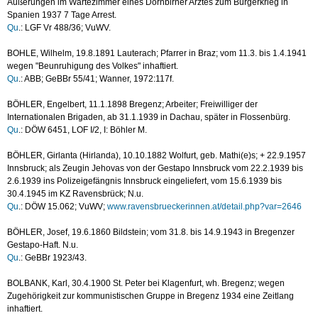
Äußerungen im Wartezimmer eines Dornbirner Arztes zum Bürgerkrieg in
Spanien 1937 7 Tage Arrest.
Qu
.: LGF Vr 488/36; VuWV.
BOHLE, Wilhelm, 19.8.1891 Lauterach; Pfarrer in Braz; vom 11.3. bis 1.4.1941
wegen "Beunruhigung des Volkes" inhaftiert.
Qu
.: ABB; GeBBr 55/41; Wanner, 1972:117f.
BÖHLER, Engelbert, 11.1.1898 Bregenz; Arbeiter; Freiwilliger der
Internationalen Brigaden, ab 31.1.1939 in Dachau, später in Flossenbürg.
Qu
.: DÖW 6451, LOF I/2, I: Böhler M.
BÖHLER, Girlanta (Hirlanda), 10.10.1882 Wolfurt, geb. Mathi(e)s; + 22.9.1957
Innsbruck; als Zeugin Jehovas von der Gestapo Innsbruck vom 22.2.1939 bis
2.6.1939 ins Polizeigefängnis Innsbruck eingeliefert, vom 15.6.1939 bis
30.4.1945 im KZ Ravensbrück; N.u.
Qu
.: DÖW 15.062; VuWV;
www.ravensbrueckerinnen.at/detail.php?var=2646
BÖHLER, Josef, 19.6.1860 Bildstein; vom 31.8. bis 14.9.1943 in Bregenzer
Gestapo-Haft. N.u.
Qu
.: GeBBr 1923/43.
BOLBANK, Karl, 30.4.1900 St. Peter bei Klagenfurt, wh. Bregenz; wegen
Zugehörigkeit zur kommunistischen Gruppe in Bregenz 1934 eine Zeitlang
inhaftiert.