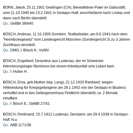
BORN, Jakob, 25.11.1901 Grellingen (CH); Benediktiner-Pater im Gallusstift;
vom 21.10.1940 bis 13.2.1941 in Gestapo-Haft; anschließend nach Lindau und
dann nach Berlin überstellt.
Qu
.: GeBBr 389/40.
BÖSCH, Andreas, 11.10.1905 Dornbirn; Textilarbeiter; am 9.6.1943 nach dem
"Heimtückegesetz" vom Landesgericht München (Sondergericht 3) zu 3 Jahren
Zuchthaus verurteilt.
Qu
.: DMG; I: Bösch A.; VuWV.
BÖSCH, Engelbert; Deserteur aus Lustenau, der im Schweizer
Internierungslager Murimoos bei einem Arbeitsunfall ums Leben kam.
Qu
.: I: Huber H.
BÖSCH, Erna, geb.Muther (leg. Lang), 21.12.1920 Rankweil; wegen
Hilfeleistung für Kriegsgefangene am 28.1.1942 von der Gestapo in Bludenz
verhaftet und in das Gefangenenhaus Feldkirch überstellt; ca. 2 Monate
inhaftiert.
Qu
.: I: Bösch E.; GeBBl 27/42.
BÖSCH, Ferdinand, 15.7.1912 Lustenau; Gendarm; am 29.4.1938 in Gestapo-
Haft. N.u.
Qu
.: ABB 1171/38.