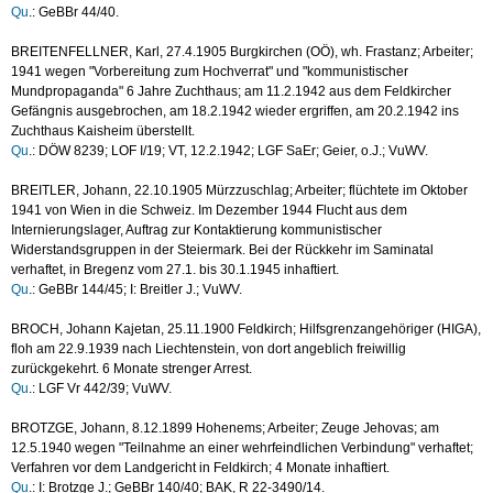
Qu
.: GeBBr 44/40.
BREITENFELLNER, Karl, 27.4.1905 Burgkirchen (OÖ), wh. Frastanz; Arbeiter;
1941 wegen "Vorbereitung zum Hochverrat" und "kommunistischer
Mundpropaganda" 6 Jahre Zuchthaus; am 11.2.1942 aus dem Feldkircher
Gefängnis ausgebrochen, am 18.2.1942 wieder ergriffen, am 20.2.1942 ins
Zuchthaus Kaisheim überstellt.
Qu
.: DÖW 8239; LOF I/19; VT, 12.2.1942; LGF SaEr; Geier, o.J.; VuWV.
BREITLER, Johann, 22.10.1905 Mürzzuschlag; Arbeiter; flüchtete im Oktober
1941 von Wien in die Schweiz. Im Dezember 1944 Flucht aus dem
Internierungslager, Auftrag zur Kontaktierung kommunistischer
Widerstandsgruppen in der Steiermark. Bei der Rückkehr im Saminatal
verhaftet, in Bregenz vom 27.1. bis 30.1.1945 inhaftiert.
Qu
.: GeBBr 144/45; I: Breitler J.; VuWV.
BROCH, Johann Kajetan, 25.11.1900 Feldkirch; Hilfsgrenzangehöriger (HIGA),
floh am 22.9.1939 nach Liechtenstein, von dort angeblich freiwillig
zurückgekehrt. 6 Monate strenger Arrest.
Qu
.: LGF Vr 442/39; VuWV.
BROTZGE, Johann, 8.12.1899 Hohenems; Arbeiter; Zeuge Jehovas; am
12.5.1940 wegen "Teilnahme an einer wehrfeindlichen Verbindung" verhaftet;
Verfahren vor dem Landgericht in Feldkirch; 4 Monate inhaftiert.
Qu
.: I: Brotzge J.; GeBBr 140/40; BAK, R 22-3490/14.