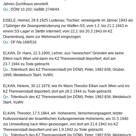
Jahren Zuchthaus verurteilt.
Qu
.: DÖW 10.202; GeBBr 2748/44.
EISELE, Helmut, 28.9.1925 Lustenau; Tischler; verweigerte im Jänner 1943 als
17jähriger die Zwangsrekrutierung zur Waffen-SS; vom 1.2. bis 21.2.1943 in
einem SS-Lager in Stettin interniert, vom 22.2. bis 20.3.1943 im KZ
Oranienburg, dann zur Wehrmacht eingezogen.
Qu
.: OF IVa-168/516.
ELKAN, Dr. Hans, 22.3.1900; Lehrer; aus "rassischen" Gründen wie seine
Eltern nach Wien und dann ins KZ Theresienstadt deportiert, dort am
23.7.1944 zu Tode gebracht.
Qu
.: Totenbuch des KZ Theresienstadt (im DÖW); Peter, 1982:836; Gruber,
1999; Meldebuch StaH; VuWV.
ELKAN, Helene, 30.12.1879; wie ihr Mann Theodor Elkan nach Wien und ins
KZ Theresienstadt deportiert, dort am 28.2.1944 zu Tode gebracht.
Qu
.: Totenbuch des KZ Theresienstadt (im DÖW); Peter, 1982:836; Meldebuch
StaH; VuWV.
ELKAN, Theodor, 17.5.1864, wh. Hohenems; Versicherungsagent; letzter
Kultusvorstand der Israelitischen Kultusgemeinde Hohenems; am 31.5.1940
zur Umsiedlung nach Wien gezwungen, von dort am 21.8.1942 ins KZ
Theresienstadt deportiert und am 1.9.1942 zu Tode gebracht.
Qu
.: Totenbuch des KZ Theresienstadt (im DÖW); Peter, 1982:836; Meldebuch