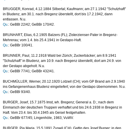
BRUGGER, Konrad, 4.12.1884 Silbertal; Kaufmann; am 27.1.1942 "Schutzhaft"
in Bludenz, am 30.1. nach Bregenz überstellt, dort bis 17.2.1942, dann
entlassen. N.u.
Qu
.: GeBBl 22/42; GeBBr 170/42.
BRUNHART, Elias, 6.2.1905 Balzers (FL); Zisterzienser-Pater in Bregenz-
Mehrerau; vom 1.4. bis 25.4.1941 in Gestapo-Haft.
Qu
.: GeBBr 100/41.
BRUNNER, Paul, 11.2.1918 Wald bei Zürich; Zuckerbäcker; am 8.9.1941
"Schutzhaft" in Bludenz, am 10.9. nach Bregenz überstellt, dort am 24.9. von
der Gestapo abgeholt. N.u.
Qu
.: GeBBl 77/41; GeBBr 432/41.
BUCHMÜLLER, Werner, 20.12.1920 Lotzwil (CH); vom GP Brand am 2.9.1940
ins Gefangenenhaus Bludenz eingeliefert; von der Gestapo übernommen. N.u.
Qu
.: GeBBl 93/40.
BURGER, Josef, 15.7.1875 Imst, wh. Bregenz; General a. D.; nach dem
Einmarsch der deutschen Truppen verhaftet und bis 24.6.1938 in Bregenz in
Haft. Vom 23.4. bis 30.4.1945 als Geisel festgehalten.
Qu
.: GeBBr 677/45; Lingenhöle, 1983; VuWV.
BURGER, Pia Maria, 15.5.1891 Zuswil (CH), Gattin des Josef Burger; in den