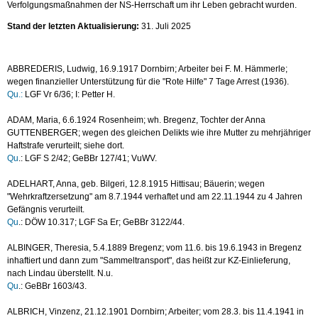
Verfolgungsmaßnahmen der NS-Herrschaft um ihr Leben gebracht wurden.
Stand der letzten Aktualisierung:
31. Juli 2025
ABBREDERIS, Ludwig, 16.9.1917 Dornbirn; Arbeiter bei F. M. Hämmerle;
wegen finanzieller Unterstützung für die "Rote Hilfe" 7 Tage Arrest (1936).
Qu.:
LGF Vr 6/36; I: Petter H.
ADAM, Maria, 6.6.1924 Rosenheim; wh. Bregenz, Tochter der Anna
GUTTENBERGER; wegen des gleichen Delikts wie ihre Mutter zu mehrjähriger
Haftstrafe verurteilt; siehe dort.
Qu
.: LGF S 2/42; GeBBr 127/41; VuWV.
ADELHART, Anna, geb. Bilgeri, 12.8.1915 Hittisau; Bäuerin; wegen
"Wehrkraftzersetzung" am 8.7.1944 verhaftet und am 22.11.1944 zu 4 Jahren
Gefängnis verurteilt.
Qu
.: DÖW 10.317; LGF Sa Er; GeBBr 3122/44.
ALBINGER, Theresia, 5.4.1889 Bregenz; vom 11.6. bis 19.6.1943 in Bregenz
inhaftiert und dann zum "Sammeltransport", das heißt zur KZ-Einlieferung,
nach Lindau überstellt. N.u.
Qu
.: GeBBr 1603/43.
ALBRICH, Vinzenz, 21.12.1901 Dornbirn; Arbeiter; vom 28.3. bis 11.4.1941 in