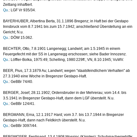
Zeitlang inhaftiert.
Qu
.: LGF Vr 935/34.
BAYERHUBER, Albertina Berta, 31.1.1896 Bregenz; in Haft bei der Gestapo
Innsbruck vom 8.7.1941 bis zum 15.7.1942; anschließend Überstellung an ein
Gericht; N.u.
Qu
.: DÖW 15.062.
BECHTER, Otto, 7.8.1901 Langenegg; Landwirt; am 1.5.1945 in einem
Feuergefecht mit der SS in Langenegg erschossen; siehe Bader lnnozenz.
Qu
.: Löffler-Bolka, 1975:49; Schelling, 1980:229ff.; VN, 8.10.1945; VuWV.
BEER, Pius, 17.3.1879 Au; Landwirt; wegen "staatsfeindlichem Verhalten" ab
27.3.1940 eine Woche in Bregenzer Gestapo-Haft.
Qu
.: GeBBr 74/40.
BERGER, Josef, 28.11.1902; Ordensbruder in der Mehrerau; vom 14.4. bis
3.5.1941 in Bregenzer Gestapo-Haft, dann dem LGF überstellt. N.u.
Qu
.: GeBBr 124/41.
BERGMANN, Erna, 12.1.1917 Hard; vom 3.7. bis 13.7.1944 in Bregenzer
Gestapo-Haft, dann nach Feldkirch überstellt. N.u.
Qu
.: GeBBr 3097/44.
BERGMOSER, Ferdinand, 13.4.1908 Mossinc (Kärnten); Schuhmachergehilfe;