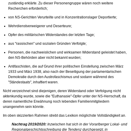
zuständig erklärte. Zu dieser Personengruppe wären noch weitere
Recherchen erforderlich;
von NS-Gerichten Verurteilte und in Konzentrationslager Deportierte;
Wehrdienstverweigerer und Deserteure;
Opfer des militärischen Widerstandes der letzten Tage;
aus "rassischen" und sozialen Gründen Verfolgte;
Personen, die nachweislichen und wirksamen Widerstand geleistet haben,
den NS-Behörden aber nicht bekannt wurden;
Antifaschisten, die auf Grund ihrer politischen Einstellung zwischen März
1933 und März 1938, also nach der Beseitigung der parlamentarischen
Demokratie durch den Austrofaschismus und sodann während des
"Ständestaats", inhaftiert waren.
Nicht verzeichnet sind diejenigen, deren Widerstand oder Verfolgung nicht
aktenkundig wurde, sowie die "Euthanasie"-Opfer unter der NS-Herrschaft, da
deren namentliche Erwähnung noch lebenden Familienmitgliedern
unangenehm sein könnte.
Im oben skizzierten Rahmen strebt das Lexikon möglichste Vollständigkeit an.
Nachtrag 2019/2020:
Inzwischen hat sich in der Vorarlberger Lokal- und
Regionalgeschichtsschreibung die Tendenz durchgesetzt, in