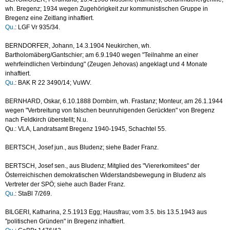
wh. Bregenz; 1934 wegen Zugehörigkeit zur kommunistischen Gruppe in
Bregenz eine Zeitlang inhaftiert.
Qu
.: LGF Vr 935/34.
BERNDORFER, Johann, 14.3.1904 Neukirchen, wh.
Bartholomäberg/Gantschier; am 6.9.1940 wegen "Teilnahme an einer
wehrfeindlichen Verbindung" (Zeugen Jehovas) angeklagt und 4 Monate
inhaftiert.
Qu
.: BAK R 22 3490/14; VuWV.
BERNHARD, Oskar, 6.10.1888 Dornbirn, wh. Frastanz; Monteur, am 26.1.1944
wegen "Verbreitung von falschen beunruhigenden Gerückten" von Bregenz
nach Feldkirch überstellt; N.u.
Qu.: VLA, Landratsamt Bregenz 1940-1945, Schachtel 55.
BERTSCH, Josef jun., aus Bludenz; siehe Bader Franz.
BERTSCH, Josef sen., aus Bludenz; Mitglied des "Viererkomitees" der
Österreichischen demokratischen Widerstandsbewegung in Bludenz als
Vertreter der SPÖ; siehe auch Bader Franz.
Qu
.: StaBl 7/269.
BILGERI, Katharina, 2.5.1913 Egg; Hausfrau; vom 3.5. bis 13.5.1943 aus
"politischen Gründen" in Bregenz inhaftiert.