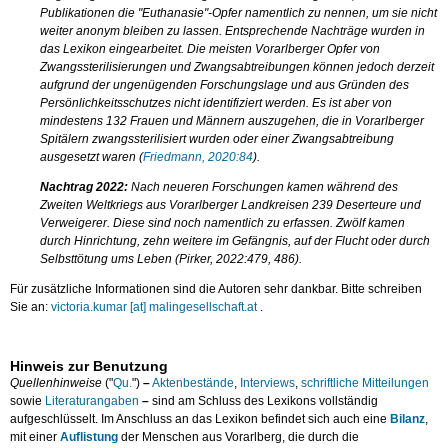
Publikationen die "Euthanasie"-Opfer namentlich zu nennen, um sie nicht
weiter anonym bleiben zu lassen. Entsprechende Nachträge wurden in
das Lexikon eingearbeitet. Die meisten Vorarlberger Opfer von
Zwangssterilisierungen und Zwangsabtreibungen können jedoch derzeit
aufgrund der ungenügenden Forschungslage und aus Gründen des
Persönlichkeitsschutzes nicht identifiziert werden. Es ist aber von
mindestens 132 Frauen und Männern auszugehen, die in Vorarlberger
Spitälern zwangssterilisiert wurden oder einer Zwangsabtreibung
ausgesetzt waren (
Friedmann, 2020:84
).
Nachtrag 2022:
Nach neueren Forschungen kamen während des
Zweiten Weltkriegs aus Vorarlberger Landkreisen 239 Deserteure und
Verweigerer. Diese sind noch namentlich zu erfassen. Zwölf kamen
durch Hinrichtung, zehn weitere im Gefängnis, auf der Flucht oder durch
Selbsttötung ums Leben
(Pirker, 2022:479, 486).
Für zusätzliche Informationen sind die Autoren sehr dankbar. Bitte schreiben
Sie an:
victoria.kumar [at] malingesellschaft.at
.
Hinweis zur Benutzung
Quellenhinweise
("
Qu.
")
–
Aktenbestände
,
Interviews
,
schriftliche Mitteilungen
sowie
Literaturangaben
–
sind am Schluss des Lexikons vollständig
aufgeschlüsselt. Im Anschluss an das Lexikon befindet sich auch eine
Bilanz
,
mit einer
Auflistung
der Menschen aus Vorarlberg, die durch die