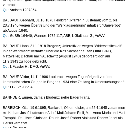
verbracht.
Qu.:
Arolsen 1207854.
BALDAUF, Gebhard, 31.10.1878 Feldkirch; Pfarrer in Lustenau; vom 2. bis
23.7.1940 wegen Übertretung der "Werktagsordnung" inhaftiert; "Gauverbot"
ab August 1940.
Qu
.: GeBBr 164/40; Wanner, 1972:117; ABB; I: Glatthaar G.; VuWV.
BALDAUF, Hans, 31.1.1918 Bregenz; Unteroffizier; wegen "Widersetzlichkeit"
in der Wehrmacht verhaftet; über die KZs Sachsenhausen (Juni 1941),
Natzweiler, Dachau nach Auschwitz (August 1943) deportiert; dort am
11.9.1943 zu Tode gebracht.
Qu
.: I: Fässler H.; DMG; VuWV.
BALDAUF, Viktor, 14.11.1906 Lauterach; wegen Zugehörigkeit zu einer
kommunistischen Gruppe in Bregenz 1934 eine Zeitlang in Untersuchungshaft.
Qu
.: LGF Vr 935/34.
BANNDER, Eugen, damals Bludenz; siehe Bader Franz.
BARBISCH, Otto, 19.6.1895; Rankweil; Ofnermeister; am 22.4.1945 zusammen
mit Kathan Josef, Ludescher Adolf, Matt Johann Emil, Matt Anna Maria und Matt
Theophil, Paulitsch Christian, Rauch Josef, Rohrer Alois und Rohrer Josef als
Geisel verhaftet.