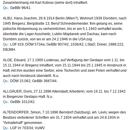
Zusammenhang mit Karl Kobras (siehe dort) inhaftiert.
Qu
.: GeBBr 96/41.
ALBU, Hans-Joachim, 26.9.1914 Berlin (Wien?), Wohnort 1939 Dornbirn, nach
1945 Bregenz, Bergstraße 13; Beruf Schneidermeister. Ihm gelang es, seine
jüdische Abstammung zu verheimlichen, bis er am 5.1.1943 verhaftet wurde;
überlebte die Lager Auschwitz, Lublin-Majdanek und Dachau; kam nach
Dornbirn zurück, von wo er am 24.2.1946 in die USA zog.
Qu
.: LOF I/19; DÖW 5734a; GeBBr 907/42, 1036/42; LStaD; Dreier, 1988:222,
DBJMH.
ALGE, Eduard, 17.1.1900 Lustenau; auf Verfügung der Gestapo vom 1.11. bis
15.11.1944 in Bregenz inhaftiert, vom 15.11.1944 bis 25.1.1945 in Innsbruck in
Haft; mit ihm wurden eine Serbin, eine Tschechin und zwei Polen verhaftet und
auch nach Innsbruck überstellt. N.u.
Qu
.: DÖW 15.062; GeBBr 3687/44.
ALLGÄUER, Doris, 27.11.1896 Altenstadt; Arbeiterin; vom 16.11. bis 7.12.1942
in Bregenzer Gestapo-Haft. N.u.
Qu
.: GeBBr 1012/42.
ALTENDORFER, Simon, 7.10.1896 Berndorf (Salzburg), wh. Levis; wegen des
Besitzes verbotener Schriften am 31.7.1934 verhaftet und am 24.8.1934 in
"Anhaltehaft" genommen.
Qu
.: LGF Vr 703/34; VuWV.