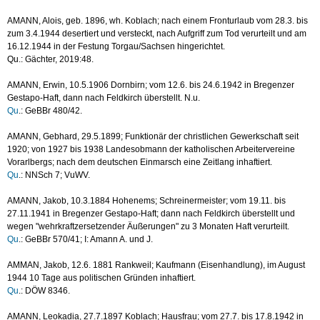
AMANN, Alois, geb. 1896, wh. Koblach; nach einem Fronturlaub vom 28.3. bis
zum 3.4.1944 desertiert und versteckt, nach Aufgriff zum Tod verurteilt und am
16.12.1944 in der Festung Torgau/Sachsen hingerichtet.
Qu.: Gächter, 2019:48.
AMANN, Erwin, 10.5.1906 Dornbirn; vom 12.6. bis 24.6.1942 in Bregenzer
Gestapo-Haft, dann nach Feldkirch überstellt. N.u.
Qu
.: GeBBr 480/42.
AMANN, Gebhard, 29.5.1899; Funktionär der christlichen Gewerkschaft seit
1920; von 1927 bis 1938 Landesobmann der katholischen Arbeitervereine
Vorarlbergs; nach dem deutschen Einmarsch eine Zeitlang inhaftiert.
Qu
.: NNSch 7; VuWV.
AMANN, Jakob, 10.3.1884 Hohenems; Schreinermeister; vom 19.11. bis
27.11.1941 in Bregenzer Gestapo-Haft; dann nach Feldkirch überstellt und
wegen "wehrkraftzersetzender Äußerungen" zu 3 Monaten Haft verurteilt.
Qu
.: GeBBr 570/41; I: Amann A. und J.
AMMAN, Jakob, 12.6. 1881 Rankweil; Kaufmann (Eisenhandlung), im August
1944 10 Tage aus politischen Gründen inhaftiert.
Qu
.: DÖW 8346.
AMANN, Leokadia, 27.7.1897 Koblach; Hausfrau; vom 27.7. bis 17.8.1942 in