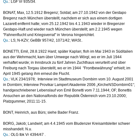
Qu
.: LGF Vr 935/34.
BONAT, Max, 12.5.1912 Bregenz; Soldat; am 27.10.1942 von der Gestapo
Bregenz nach München überstellt, nachdem er sich aus einem dortigen
Lazarett entfernt hatte; vom 25.12.1942 bis 4.1.1943 wieder in Bregenzer
Gestapo-Haft und wieder nach München überstellt; am 2.2.1945 wegen
"Fahnenflucht und Kriegsverrat" in Verona hingerichtet.
Qu
.: LS; N-KZV; GeBBr 957/42, 1071/42; WASt..
BONETTI, Emil, 28.8.1922 Hard; später Kaplan; floh im Mai 1943 in Süditalien
aus der Wehrmacht, kam über Umwege nach Wörgl, wo er im Juli 1944
verhaftet wurde; in Innsbruck zu fünf Jahren Zuchthaus verurteilt und über
Freiburg nach Torgau überstellt, wo er im 1944 "Frontbewährung" erhielt; im
April 1945 gelang ihm erneut die Flucht.
Qu
.: VLK 234/1978; Interview im Stadtmuseum Dornbirn vom 10. August 2001
in Dornbirn; Interview Provikar Lampert Akademie 2006 „KircheNSDornbirn01“;
handgeschriebener Lebenslauf von Emil Bonetti vom 7.11.1944; OF; Bonettis
Ansuchen an den Nationalfonds der Republik Österreich vom 23.10.2000;
Platzgummer, 2011:11-15.
BONT, Heinrich, aus Bürs; siehe Bader Franz.
BORG, Jakob; Landwirt; am 4.4.1945 vom Bludenzer Kreisamtsleiter schwer
misshandelt. N.u.
Qu
.: OLG Ibk Vr 4394/47 .