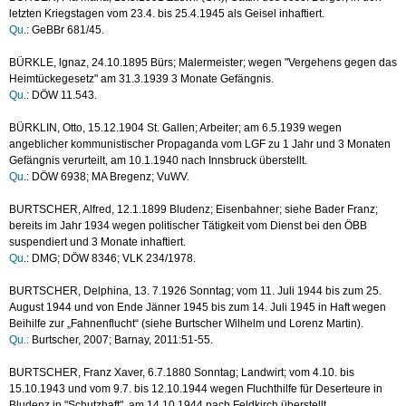
letzten Kriegstagen vom 23.4. bis 25.4.1945 als Geisel inhaftiert.
Qu
.: GeBBr 681/45.
BÜRKLE, lgnaz, 24.10.1895 Bürs; Malermeister; wegen "Vergehens gegen das
Heimtückegesetz" am 31.3.1939 3 Monate Gefängnis.
Qu
.: DÖW 11.543.
BÜRKLIN, Otto, 15.12.1904 St. Gallen; Arbeiter; am 6.5.1939 wegen
angeblicher kommunistischer Propaganda vom LGF zu 1 Jahr und 3 Monaten
Gefängnis verurteilt, am 10.1.1940 nach Innsbruck überstellt.
Qu
.: DÖW 6938; MA Bregenz; VuWV.
BURTSCHER, Alfred, 12.1.1899 Bludenz; Eisenbahner; siehe Bader Franz;
bereits im Jahr 1934 wegen politischer Tätigkeit vom Dienst bei den ÖBB
suspendiert und 3 Monate inhaftiert.
Qu
.: DMG; DÖW 8346; VLK 234/1978.
BURTSCHER, Delphina, 13. 7.1926 Sonntag; vom 11. Juli 1944 bis zum 25.
August 1944 und von Ende Jänner 1945 bis zum 14. Juli 1945 in Haft wegen
Beihilfe zur „Fahnenflucht“ (siehe Burtscher Wilhelm und Lorenz Martin).
Qu.:
Burtscher, 2007; Barnay, 2011:51-55.
BURTSCHER, Franz Xaver, 6.7.1880 Sonntag; Landwirt; vom 4.10. bis
15.10.1943 und vom 9.7. bis 12.10.1944 wegen Fluchthilfe für Deserteure in
Bludenz in "Schutzhaft", am 14.10.1944 nach Feldkirch überstellt.