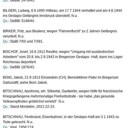
Qu
.: GeBBr 1476/43.
BILGERI, Ludwig, 6.9.1895 Hittisau; am 17.7.1944 verhaftet und am 4.8.1944
ins Gestapo-Gefängnis Innsbruck überstellt. N.u.
Qu
.: GeBBr 3148/44.
BIRKER, Fritz, aus Bludenz; wegen "Fahnenflucht" zu 2 Jahren Gefängnis
verurteilt; N.u.
Qu
.: StaBl 7/50 und 7/391.
BISCHOF, Josef, 16.6.1912 Reuthe; wegen "Umgang mit ausländischen
Arbeitern" vom 20.8. bis 2.9.1943 in Bregenzer Gestapo- Haft, dann ins Lager
Reichenau deportiert.
Qu
.: GeBBr 1876/43.
BISIG, Jakob, 21.9.1913 Einsiedeln (CH); Benediktiner-Pater im Bregenzer
Gallusstift; siehe Born Jakob.
BITSCHNAU, Apollonia, wh. Silbertal, Gastwirtin, wegen Hilfe für französische
Kriegsgefangene mehrmonatige Freiheitsstrafe - sie habe „das gesunde
Volksempfinden gröblichst verletzt“. N.u.
Qu.:
Stand Montafon, 2021:22-23.
BITSCHNAU, Ferdinand, Eisenbahner; in der Gestapo-Haft am 3.1.1943 zu
Tode gebracht. N.u.
Qu
.: Vogl, 1958:219.