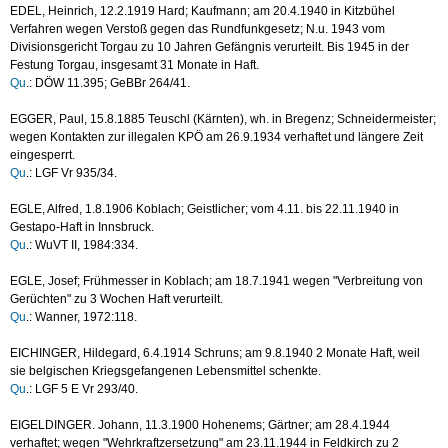
EDEL, Heinrich, 12.2.1919 Hard; Kaufmann; am 20.4.1940 in Kitzbühel
Verfahren wegen Verstoß gegen das Rundfunkgesetz; N.u. 1943 vom
Divisionsgericht Torgau zu 10 Jahren Gefängnis verurteilt. Bis 1945 in der
Festung Torgau, insgesamt 31 Monate in Haft.
Qu
.: DÖW 11.395; GeBBr 264/41.
EGGER, Paul, 15.8.1885 Teuschl (Kärnten), wh. in Bregenz; Schneidermeister;
wegen Kontakten zur illegalen KPÖ am 26.9.1934 verhaftet und längere Zeit
eingesperrt.
Qu
.: LGF Vr 935/34.
EGLE, Alfred, 1.8.1906 Koblach; Geistlicher; vom 4.11. bis 22.11.1940 in
Gestapo-Haft in Innsbruck.
Qu
.: WuVT II, 1984:334.
EGLE, Josef; Frühmesser in Koblach; am 18.7.1941 wegen "Verbreitung von
Gerüchten" zu 3 Wochen Haft verurteilt.
Qu
.: Wanner, 1972:118.
EICHINGER, Hildegard, 6.4.1914 Schruns; am 9.8.1940 2 Monate Haft, weil
sie belgischen Kriegsgefangenen Lebensmittel schenkte.
Qu
.: LGF 5 E Vr 293/40.
EIGELDINGER. Johann, 11.3.1900 Hohenems; Gärtner; am 28.4.1944
verhaftet; wegen "Wehrkraftzersetzung" am 23.11.1944 in Feldkirch zu 2