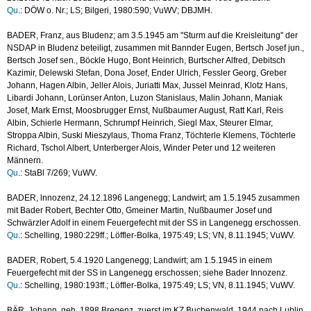
Qu
.: DÖW o. Nr.; LS; Bilgeri, 1980:590; VuWV; DBJMH.
BADER, Franz, aus Bludenz; am 3.5.1945 am "Sturm auf die Kreisleitung" der
NSDAP in Bludenz beteiligt, zusammen mit Bannder Eugen, Bertsch Josef jun.,
Bertsch Josef sen., Böckle Hugo, Bont Heinrich, Burtscher Alfred, Debitsch
Kazimir, Delewski Stefan, Dona Josef, Ender Ulrich, Fessler Georg, Greber
Johann, Hagen Albin, Jeller Alois, Juriatti Max, Jussel Meinrad, Klotz Hans,
Libardi Johann, Lorünser Anton, Luzon Stanislaus, Malin Johann, Maniak
Josef, Mark Ernst, Moosbrugger Ernst, Nußbaumer August, Ratt Karl, Reis
Albin, Schierle Hermann, Schrumpf Heinrich, Siegl Max, Steurer Elmar,
Stroppa Albin, Suski Mieszylaus, Thoma Franz, Töchterle Klemens, Töchterle
Richard, Tschol Albert, Unterberger Alois, Winder Peter und 12 weiteren
Männern.
Qu
.: StaBl 7/269; VuWV.
BADER, lnnozenz, 24.12.1896 Langenegg; Landwirt; am 1.5.1945 zusammen
mit Bader Robert, Bechter Otto, Gmeiner Martin, Nußbaumer Josef und
Schwärzler Adolf in einem Feuergefecht mit der SS in Langenegg erschossen.
Qu
.: Schelling, 1980:229ff.; Löffler-Bolka, 1975:49; LS; VN, 8.11.1945; VuWV.
BADER, Robert, 5.4.1920 Langenegg; Landwirt; am 1.5.1945 in einem
Feuergefecht mit der SS in Langenegg erschossen; siehe Bader Innozenz.
Qu
.: Schelling, 1980:193ff.; Löffler-Bolka, 1975:49; LS; VN, 8.11.1945; VuWV.
BÄR, Johann, geb. 1898 Bregenz, zuerst im KZ Buchenwald, 1944 nach Lublin