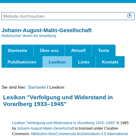
Direkt
zum
Website
Inhalt
durchsuchen
Erweiterte
|
Suche…
Johann-August-Malin-Gesellschaft
Direkt
Historischer Verein für Vorarlberg
Benut
zur
Werk
Navigation
Startseite
Über uns
Aktuell
Texte
Publikationen
Lexikon
Links
Kontakt
Sie sind hier:
Startseite
/
Lexikon
Lexikon "Verfolgung und Widerstand in
Vorarlberg 1933–1945"
Lexikon "Verfolgung und Widerstand in Vorarlberg 1933–1945"
© 1985
by
Johann-August-Malin-Gesellschaft
is licensed under Creative
Commons
Attribution-NonCommercial-NoDerivatives 4.0 International