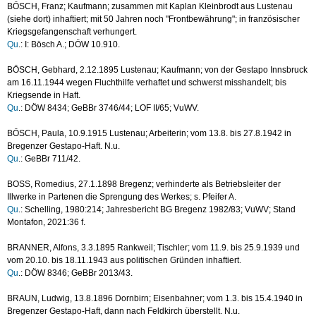
BÖSCH, Franz; Kaufmann; zusammen mit Kaplan Kleinbrodt aus Lustenau
(siehe dort) inhaftiert; mit 50 Jahren noch "Frontbewährung"; in französischer
Kriegsgefangenschaft verhungert.
Qu
.: I: Bösch A.; DÖW 10.910.
BÖSCH, Gebhard, 2.12.1895 Lustenau; Kaufmann; von der Gestapo Innsbruck
am 16.11.1944 wegen Fluchthilfe verhaftet und schwerst misshandelt; bis
Kriegsende in Haft.
Qu
.: DÖW 8434; GeBBr 3746/44; LOF II/65; VuWV.
BÖSCH, Paula, 10.9.1915 Lustenau; Arbeiterin; vom 13.8. bis 27.8.1942 in
Bregenzer Gestapo-Haft. N.u.
Qu
.: GeBBr 711/42.
BOSS, Romedius, 27.1.1898 Bregenz; verhinderte als Betriebsleiter der
Illwerke in Partenen die Sprengung des Werkes; s. Pfeifer A.
Qu
.: Schelling, 1980:214; Jahresbericht BG Bregenz 1982/83; VuWV; Stand
Montafon, 2021:36 f.
BRANNER, Alfons, 3.3.1895 Rankweil; Tischler; vom 11.9. bis 25.9.1939 und
vom 20.10. bis 18.11.1943 aus politischen Gründen inhaftiert.
Qu
.: DÖW 8346; GeBBr 2013/43.
BRAUN, Ludwig, 13.8.1896 Dornbirn; Eisenbahner; vom 1.3. bis 15.4.1940 in
Bregenzer Gestapo-Haft, dann nach Feldkirch überstellt. N.u.