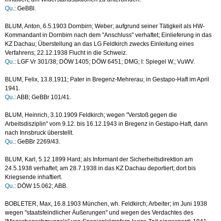
Qu
.: GeBBl.
BLUM, Anton, 6.5.1903 Dornbirn; Weber; aufgrund seiner Tätigkeit als HW-
Kommandant in Dornbirn nach dem "Anschluss" verhaftet; Einlieferung in das
KZ Dachau; Überstellung an das LG Feldkirch zwecks Einleitung eines
Verfahrens; 22.12.1938 Flucht in die Schweiz.
Qu
.: LGF Vr 301/38; DÖW 1405; DÖW 6451; DMG; I: Spiegel W.; VuWV.
BLUM, Felix, 13.8.1911; Pater in Bregenz-Mehrerau; in Gestapo-Haft im April
1941.
Qu
.: ABB; GeBBr 101/41.
BLUM, Heinrich, 3.10.1909 Feldkirch; wegen "Verstoß gegen die
Arbeitsdisziplin" vom 9.12. bis 16.12.1943 in Bregenz in Gestapo-Haft, dann
nach Innsbruck überstellt.
Qu
.: GeBBr 2269/43.
BLUM, Karl, 5.12.1899 Hard; als Informant der Sicherheitsdirektion am
24.5.1938 verhaftet; am 28.7.1938 in das KZ Dachau deportiert; dort bis
Kriegsende inhaftiert.
Qu
.: DÖW 15.062; ABB.
BOBLETER, Max, 16.8.1903 München, wh. Feldkirch; Arbeiter; im Juni 1938
wegen "staatsfeindlicher Äußerungen" und wegen des Verdachtes des