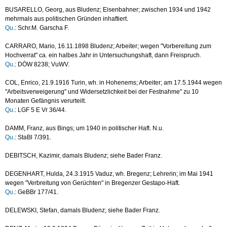
BUSARELLO, Georg, aus Bludenz; Eisenbahner; zwischen 1934 und 1942
mehrmals aus politischen Gründen inhaftiert.
Qu
.: Schr.M. Garscha F.
CARRARO, Mario, 16.11.1898 Bludenz; Arbeiter; wegen "Vorbereitung zum
Hochverrat" ca. ein halbes Jahr in Untersuchungshaft, dann Freispruch.
Qu
.: DÖW 8238; VuWV.
COL, Enrico, 21.9.1916 Turin, wh. in Hohenems; Arbeiter; am 17.5.1944 wegen
"Arbeitsverweigerung" und Widersetzlichkeit bei der Festnahme" zu 10
Monaten Gefängnis verurteilt.
Qu
.: LGF 5 E Vr 36/44.
DAMM, Franz, aus Bings; um 1940 in politischer Haft. N.u.
Qu
.: StaBl 7/391.
DEBITSCH, Kazimir, damals Bludenz; siehe Bader Franz.
DEGENHART, Hulda, 24.3.1915 Vaduz, wh. Bregenz; Lehrerin; im Mai 1941
wegen "Verbreitung von Gerüchten" in Bregenzer Gestapo-Haft.
Qu
.: GeBBr 177/41.
DELEWSKI, Stefan, damals Bludenz; siehe Bader Franz.