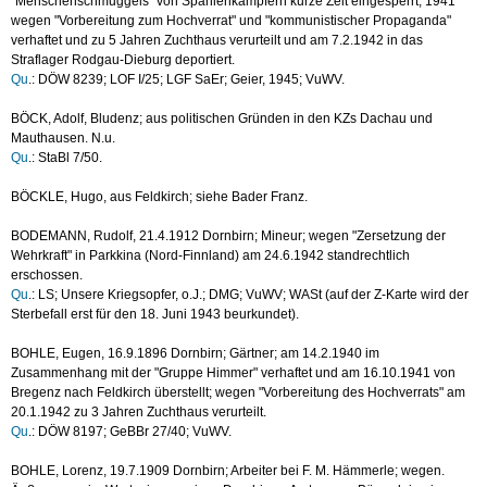
"Menschenschmuggels" von Spanienkämpfern kurze Zeit eingesperrt; 1941
wegen "Vorbereitung zum Hochverrat" und "kommunistischer Propaganda"
verhaftet und zu 5 Jahren Zuchthaus verurteilt und am 7.2.1942 in das
Straflager Rodgau-Dieburg deportiert.
Qu
.: DÖW 8239; LOF I/25; LGF SaEr; Geier, 1945; VuWV.
BÖCK, Adolf, Bludenz; aus politischen Gründen in den KZs Dachau und
Mauthausen. N.u.
Qu
.: StaBl 7/50.
BÖCKLE, Hugo, aus Feldkirch; siehe Bader Franz.
BODEMANN, Rudolf, 21.4.1912 Dornbirn; Mineur; wegen "Zersetzung der
Wehrkraft" in Parkkina (Nord-Finnland) am 24.6.1942 standrechtlich
erschossen.
Qu
.: LS; Unsere Kriegsopfer, o.J.; DMG; VuWV; WASt (auf der Z-Karte wird der
Sterbefall erst für den 18. Juni 1943 beurkundet).
BOHLE, Eugen, 16.9.1896 Dornbirn; Gärtner; am 14.2.1940 im
Zusammenhang mit der "Gruppe Himmer" verhaftet und am 16.10.1941 von
Bregenz nach Feldkirch überstellt; wegen "Vorbereitung des Hochverrats" am
20.1.1942 zu 3 Jahren Zuchthaus verurteilt.
Qu
.: DÖW 8197; GeBBr 27/40; VuWV.
BOHLE, Lorenz, 19.7.1909 Dornbirn; Arbeiter bei F. M. Hämmerle; wegen.