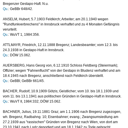
Bregenzer Gestapo-Haft. N.u.
Qu
.: GeBBr 648/42.
ANSELM, Hubert, 5.7.1903 Feldkirch; Arbeiter; am 20.1.1940 wegen
"Rundfunkverbrechens" in Innsbruck verhaftet und zu 4 Monaten Gefängnis
verurteilt.
Qu
.: WuVT 1, 1984:356.
ATTLMAYR, Friedrich, 12.11.1888 Bregenz; Landesbeamter; vom 12.3. bis
24.3.1938 in Gestapo-Haft in Innsbruck.
Qu
.: DÖW 15.062.
AUERSBERG, Hans Georg von, 6.12.1910 Schloss Feldberg (Steiermark);
Offizier; wegen "Fahnenflucht" von der Gestapo in Bludenz verhaftet und am
18.4.1945 nach Bregenz, anschließend nach Feldkirch überstellt.
Qu
.: GeBBl; GeBBr 661/45.
BACHER, Rudolf, 10.9.1909 Götzis; Geistlicher; vom 10. bis 18.1.1939 und
vom 11. bis 13.1.1941 aus politischen Gründen in Gestapo-Haft in Innsbruck.
Qu
.: WuVT II, 1984:332; DÖW 15.062.
BACHNER, Julius, 19.11.1881 Graz; am 1.1.1906 nach Bregenz zugezogen,
wh. Bregenz, Radbahng. 10; Eisenbahner; evang.; Zwangsumsiedlung am
27.2.1939 aus "rassischen" Gründen von Bregenz nach Wien, von dort am
23.10.1941 nach Lodz deportiert und am 18.1.1942 zu Tode gebracht.