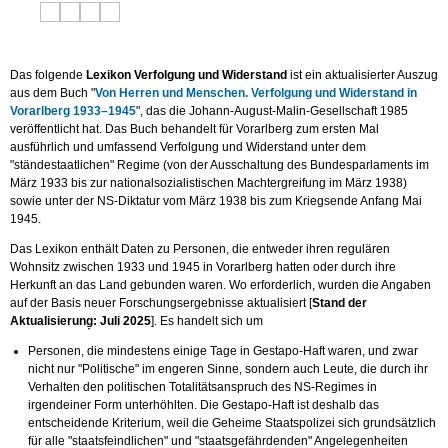
Das folgende
Lexikon Verfolgung und Widerstand
ist ein aktualisierter Auszug
aus dem Buch "
Von Herren und Menschen. Verfolgung und Widerstand in
Vorarlberg 1933–1945
", das die Johann-August-Malin-Gesellschaft 1985
veröffentlicht hat. Das Buch behandelt für Vorarlberg zum ersten Mal
ausführlich und umfassend Verfolgung und Widerstand unter dem
"ständestaatlichen" Regime (von der Ausschaltung des Bundesparlaments im
März 1933 bis zur nationalsozialistischen Machtergreifung im März 1938)
sowie unter der NS-Diktatur vom März 1938 bis zum Kriegsende Anfang Mai
1945.
Das Lexikon enthält Daten zu Personen, die entweder ihren regulären
Wohnsitz zwischen 1933 und 1945 in Vorarlberg hatten oder durch ihre
Herkunft an das Land gebunden waren. Wo erforderlich, wurden die Angaben
auf der Basis neuer Forschungsergebnisse aktualisiert [
Stand der
Aktualisierung̣: Juli 2025
]. Es handelt sich um
Personen, die mindestens einige Tage in Gestapo-Haft waren, und zwar
nicht nur "Politische" im engeren Sinne, sondern auch Leute, die durch ihr
Verhalten den politischen Totalitätsanspruch des NS-Regimes in
irgendeiner Form unterhöhlten. Die Gestapo-Haft ist deshalb das
entscheidende Kriterium, weil die Geheime Staatspolizei sich grundsätzlich
für alle "staatsfeindlichen" und "staatsgefährdenden" Angelegenheiten