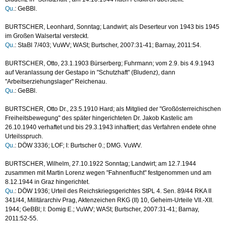
Qu
.: GeBBl.
BURTSCHER, Leonhard, Sonntag; Landwirt; als Deserteur von 1943 bis 1945
im Großen Walsertal versteckt.
Qu
.: StaBl 7/403; VuWV; WASt; Burtscher, 2007:31-41; Barnay, 2011:54.
BURTSCHER, Otto, 23.1.1903 Bürserberg; Fuhrmann; vom 2.9. bis 4.9.1943
auf Veranlassung der Gestapo in "Schutzhaft" (Bludenz), dann
"Arbeitserziehungslager" Reichenau.
Qu
.: GeBBl.
BURTSCHER, Otto Dr., 23.5.1910 Hard; als Mitglied der "Großösterreichischen
Freiheitsbewegung" des später hingerichteten Dr. Jakob Kastelic am
26.10.1940 verhaftet und bis 29.3.1943 inhaftiert; das Verfahren endete ohne
Urteilsspruch.
Qu
.: DÖW 3336; LOF; I: Burtscher 0.; DMG. VuWV.
BURTSCHER, Wilhelm, 27.10.1922 Sonntag; Landwirt; am 12.7.1944
zusammen mit Martin Lorenz wegen "Fahnenflucht" festgenommen und am
8.12.1944 in Graz hingerichtet.
Qu
.: DÖW 1936; Urteil des Reichskriegsgerichtes StPL 4. Sen. 89/44 RKA II
341/44, Militärarchiv Prag, Aktenzeichen RKG (II) 10, Geheim-Urteile VII.-XII.
1944; GeBBl; I: Domig E.; VuWV; WASt; Burtscher, 2007:31-41; Barnay,
2011:52-55.