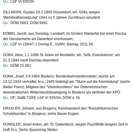
Qu
.: LGF Vr 935/34.
DILLMANN, Gustav, 10.2.1900 Düsseldorf, wh. Göfis; wegen
'Wehrkraftzersetzung" 1944 zu 5 Jahren Zuchthaus verurteilt.
Qu
.: DÖW 5663; DÖW 9491.
DOMIG, Jacob, aus Sonntag; Landwirt; im Großen Walsertal bei einer Razzia
der Gendarmerie als Deserteur erschossen.
Qu
.: LGF Vr 226/47; I: Domig E.; VuWV; Barnay, 2011:56.
DONA, Alois, 1.1.1896 St. Anton im Montafon, wh. Telfs; Eisenbahner; am
31.3.1944 nach Dachau deportiert.
Qu
.: DÖW 15.062.
DONA, Josef, 5.9.1904 Bludenz; Bundesbahnbediensteter; wurde am
13.12.1934 verhaftet, N.u.; 1945 beteiligt am "Sturm auf die Kreisleitung" (siehe
Bader Franz); Mitglied des "Viererkomitees" der Österreichischen
demokratischen Widerstandsbewegung in Bludenz als Vertreter der KPÖ.
Qu
.: OF; StaBl 7/269; LGF Vr 935/34; DÖW o. Nr.
DRAXLER, Johann, aus Bregenz; Kommandant des "Republikanischen
Schutzbundes" in Bregenz; siehe Bauer Eugen.
DÜNGLER, Josef-Anton, wh. St. Gallenkirch; wegen Fluchthilfe längere Zeit in
Haft. N.u. Siehe Spannring Stefan.