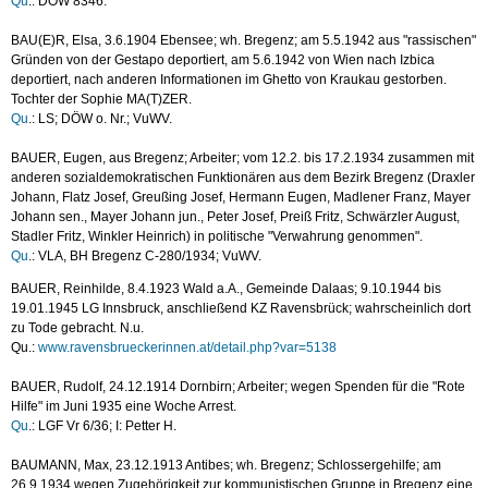
Qu
.: DÖW 8346.
BAU(E)R, Elsa, 3.6.1904 Ebensee; wh. Bregenz; am 5.5.1942 aus "rassischen"
Gründen von der Gestapo deportiert, am 5.6.1942 von Wien nach Izbica
deportiert, nach anderen Informationen im Ghetto von Kraukau gestorben.
Tochter der Sophie MA(T)ZER.
Qu
.: LS; DÖW o. Nr.; VuWV.
BAUER, Eugen, aus Bregenz; Arbeiter; vom 12.2. bis 17.2.1934 zusammen mit
anderen sozialdemokratischen Funktionären aus dem Bezirk Bregenz (Draxler
Johann, Flatz Josef, Greußing Josef, Hermann Eugen, Madlener Franz, Mayer
Johann sen., Mayer Johann jun., Peter Josef, Preiß Fritz, Schwärzler August,
Stadler Fritz, Winkler Heinrich) in politische "Verwahrung genommen".
Qu
.: VLA, BH Bregenz C-280/1934; VuWV.
BAUER, Reinhilde, 8.4.1923 Wald a.A., Gemeinde Dalaas; 9.10.1944 bis
19.01.1945 LG Innsbruck, anschließend KZ Ravensbrück; wahrscheinlich dort
zu Tode gebracht. N.u.
Qu.:
www.ravensbrueckerinnen.at/detail.php?var=5138
BAUER, Rudolf, 24.12.1914 Dornbirn; Arbeiter; wegen Spenden für die "Rote
Hilfe" im Juni 1935 eine Woche Arrest.
Qu
.: LGF Vr 6/36; I: Petter H.
BAUMANN, Max, 23.12.1913 Antibes; wh. Bregenz; Schlossergehilfe; am
26.9.1934 wegen Zugehörigkeit zur kommunistischen Gruppe in Bregenz eine