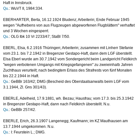
Haft in Innsbruck.
Qu
.: WuVT II, 1984:334.
EBERHARTER, Berta, 16.12.1924 Bludenz; Arbeiterin; Ende Februar 1945
wegen "Aufhebens von aus Flugzeugen abgeworfenen Flugblättern" verhaftet
und 3 Wochen eingesperrt.
Qu
.: OLG Ibk 10 Vr 2233/47; StaBl 7/50.
EBERL, Elsa, 6.2.1916 Thüringen; Arbeiterin; zusammen mit Linherr Stefanie
vom 23.1. bis 7.2.1942 in Bregenzer Gestapo-Haft, dann dem LGF überstellt.
Elsa Eberl wurde am 30.7.1942 vom Sondergericht beim Landgericht Feldkirch
"wegen verbotenen Umgangs mit Kriegsgefangenen" zu zweieinhalb Jahren
Zuchthaus verurteilt; nach bedingtem Erlass des Strafrests von fünf Monaten
bis 22.2.1944 in Haft.
Qu
.: GeBBr 163/42; DMG (Bescheid des Oberstaatsanwalts beim LGF vom
3.1.1944, Zl. Gns 301/43).
EBERLE, Adelheid, 17.9.1881, wh. Bezau; Hausfrau; vom 17.3. bis 25.3.1942
in Bregenzer Gestapo-Haft, dann nach Feldkirch überstellt. N.u.
Qu
.: GeBBr 257/42.
EBERLE, Erich, 26.3.1907 Langenegg; Kaufmann; im KZ Mauthausen am
13.7.1944 umgekommen. N.u.
Qu
.: I: Feurstein L.; DMG.