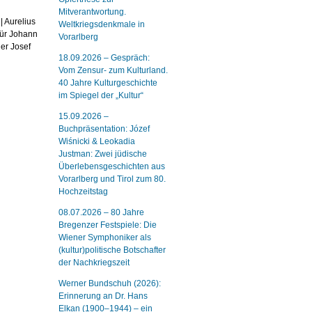
Mitverantwortung.
| Aurelius
Weltkriegsdenkmale in
für Johann
Vorarlberg
er Josef
18.09.2026 – Gespräch:
Vom Zensur- zum Kulturland.
40 Jahre Kulturgeschichte
im Spiegel der „Kultur“
15.09.2026 –
Buchpräsentation: Józef
Wiśnicki & Leokadia
Justman: Zwei jüdische
Überlebensgeschichten aus
Vorarlberg und Tirol zum 80.
Hochzeitstag
08.07.2026 – 80 Jahre
Bregenzer Festspiele: Die
Wiener Symphoniker als
(kultur)politische Botschafter
der Nachkriegszeit
Werner Bundschuh (2026):
Erinnerung an Dr. Hans
Elkan (1900–1944) – ein