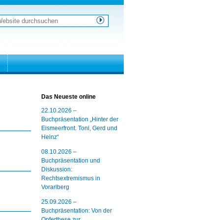
ebsite
urchsuchen
weiterte
uche…
Das Neueste online
22.10.2026 –
Buchpräsentation „Hinter der
Eismeerfront. Toni, Gerd und
Heinz“
08.10.2026 –
Buchpräsentation und
Diskussion:
Rechtsextremismus in
Vorarlberg
25.09.2026 –
Buchpräsentation: Von der
Opferthese zur