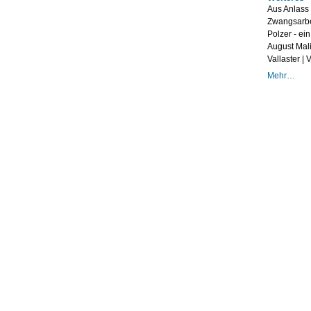
Aus Anlass 
Zwangsarbei
Polzer - ei
August Mali
Vallaster |
Weiteres
Mehr…
-