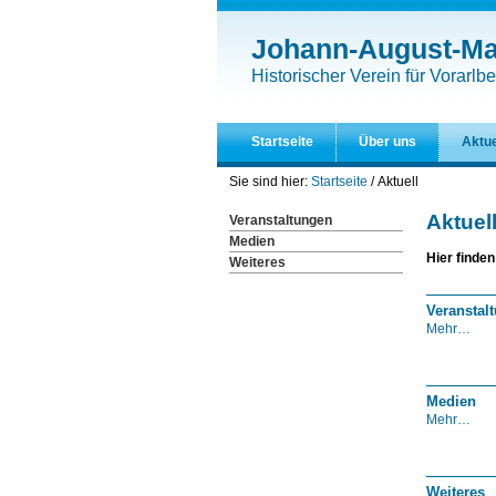
Direkt
Benutzerspezifische
zum
Werkzeuge
Johann-August-Mal
Inhalt
|
Historischer Verein für Vorarlbe
Direkt
zur
Navigation
Startseite
Über uns
Aktue
Sie sind hier:
Startseite
/
Aktuell
Aktuel
Veranstaltungen
Medien
Hier finden
Weiteres
Veranstal
Veranstalt
Mehr…
-
Medien
Medien
Mehr…
-
Weiteres