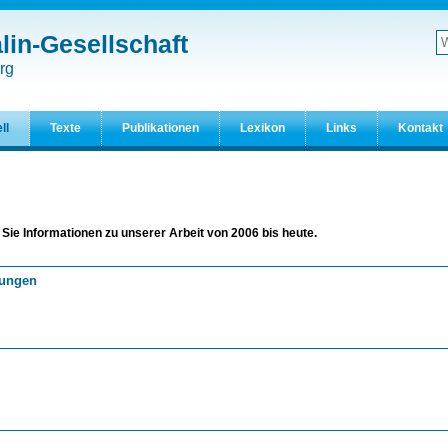
in-Gesellschaft
W
d
Er
rg
S
ll
Texte
Publikationen
Lexikon
Links
Kontakt
l
 Sie Informationen zu unserer Arbeit von 2006 bis heute.
tungen
ungen