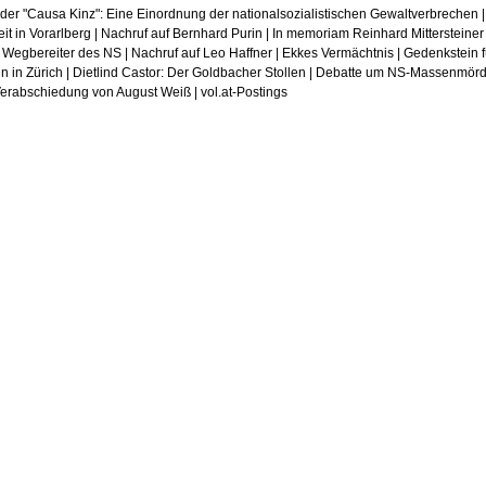
der "Causa Kinz": Eine Einordnung der nationalsozialistischen Gewaltverbrechen |
t in Vorarlberg | Nachruf auf Bernhard Purin | In memoriam Reinhard Mittersteiner 
n Wegbereiter des NS | Nachruf auf Leo Haffner | Ekkes Vermächtnis | Gedenkstein 
n in Zürich | Dietlind Castor: Der Goldbacher Stollen | Debatte um NS-Massenmörd
 Verabschiedung von August Weiß | vol.at-Postings