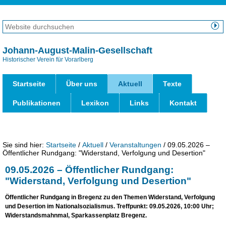
Direkt
zum
Website
Inhalt
durchsuchen
Erweiterte
|
Suche…
Johann-August-Malin-Gesellschaft
Direkt
Historischer Verein für Vorarlberg
Benut
zur
Werk
Navigation
Startseite
Über uns
Aktuell
Texte
Publikationen
Lexikon
Links
Kontakt
Sie sind hier:
Startseite
/
Aktuell
/
Veranstaltungen
/
09.05.2026 –
Öffentlicher Rundgang: "Widerstand, Verfolgung und Desertion"
09.05.2026 – Öffentlicher Rundgang:
"Widerstand, Verfolgung und Desertion"
Öffentlicher Rundgang in Bregenz zu den Themen Widerstand, Verfolgung
und Desertion im Nationalsozialismus. Treffpunkt: 09.05.2026, 10:00 Uhr;
Widerstandsmahnmal, Sparkassenplatz Bregenz.