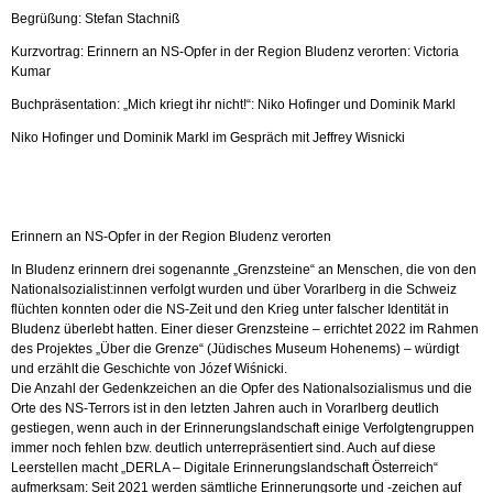
Begrüßung: Stefan Stachniß
Kurzvortrag: Erinnern an NS-Opfer in der Region Bludenz verorten: Victoria
Kumar
Buchpräsentation: „Mich kriegt ihr nicht!“: Niko Hofinger und Dominik Markl
Niko Hofinger und Dominik Markl im Gespräch mit Jeffrey Wisnicki
Erinnern an NS-Opfer in der Region Bludenz verorten
In Bludenz erinnern drei sogenannte „Grenzsteine“ an Menschen, die von den
Nationalsozialist:innen verfolgt wurden und über Vorarlberg in die Schweiz
flüchten konnten oder die NS-Zeit und den Krieg unter falscher Identität in
Bludenz überlebt hatten. Einer dieser Grenzsteine – errichtet 2022 im Rahmen
des Projektes „Über die Grenze“ (Jüdisches Museum Hohenems) – würdigt
und erzählt die Geschichte von Józef Wiśnicki.
Die Anzahl der Gedenkzeichen an die Opfer des Nationalsozialismus und die
Orte des NS-Terrors ist in den letzten Jahren auch in Vorarlberg deutlich
gestiegen, wenn auch in der Erinnerungslandschaft einige Verfolgtengruppen
immer noch fehlen bzw. deutlich unterrepräsentiert sind. Auch auf diese
Leerstellen macht „DERLA – Digitale Erinnerungslandschaft Österreich“
aufmerksam: Seit 2021 werden sämtliche Erinnerungsorte und -zeichen auf