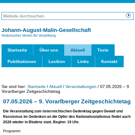
Direkt
zum
Website
Inhalt
durchsuchen
Erweiterte
|
Suche…
Johann-August-Malin-Gesellschaft
Direkt
Historischer Verein für Vorarlberg
Benut
zur
Werk
Navigation
Startseite
Über uns
Aktuell
Texte
Publikationen
Lexikon
Links
Kontakt
Sie sind hier:
Startseite
/
Aktuell
/
Veranstaltungen
/
07.05.2026 – 9.
Vorarlberger Zeitgeschichtetag
07.05.2026 – 9. Vorarlberger Zeitgeschichtetag
Die Veranstaltung zum österreichischen Gedenktag gegen Gewalt und
Rassismus im Gedenken an die Opfer des Nationalsozialismus findet auch
2026 wieder in Bludenz statt. Beginn: 19 Uhr.
Programm: