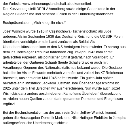
der Website www.erinnerungslandschaft.at dokumentiert.
Der Kurzvortrag stellt DERLA Vorarlberg sowie einige Gedenkorte in der
Region Bludenz vor und benennt Lücken in der Erinnerungslandschaft.
Buchpräsentation: „Mich kriegt ihr nicht!“
Józef Wiśnicki wurde 1916 in Częstochowa (Tschenstochau) als Jude
geboren. Als im September 1939 das Deutsche Reich und die UDSSR Polen
überfielen, verteidigte er sein Land zunächst als Soldat. Als
Überlebenskünstler entkam er den NS-Verfolgern immer wieder. Er sprang aus
dem ins Todeslager Treblinka fahrenden Zug. Im April 1943 kam er mit
gefälschten Papieren, als polnischer Christ getarnt, nach Vorarlberg. Er
arbeitete bei der Gärtnerei Schaub (heute Schallert) wo er auch mit
Vorarlberger Gegnern des Nationalsozialismus bekannt wurde. Die Gestapo
hatte ihn im Visier. Er wurde mehrfach verhaftet und zuletzt ins KZ Reichenau
überstellt, aus dem er im Mai 1945 befreit wurde. Ein gutes Jahr später
heiratete er in Innsbruck Leokadia Justman. Ihre Überlebensgeschichte ist
2025 unter dem Titel „Brechen wir aus!“ erschienen. Nun wurde auch Józef
Wisnickis ganz anders geschriebener ‚Kampf ums Überleben‘ übersetzt und
mit vielen neuen Quellen zu den darin genannten Personen und Ereignissen
ergänzt.
Bei der Buchpräsentation, zu der auch sein Sohn Jeffrey Wisnicki kommt,
geben die Herausgeber Dominik Markl und Niko Hofinger Einblicke in Josephs
außergewöhnliche Überlebensgeschichte.