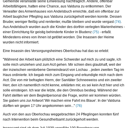
Gemeinde veranlaßte seine Einweisung nachträglich. Andere, offenbar
Arbeitsfähigere, hatten eine Chance, aus Valduna zu entkommen. Der
Verwalter des Armenhauses von Andelsbuch erreichte, daß ein offenbar zur
Arbeit tauglicher Pflegling aus Valduna zurückgeholt werden konnte. Dessen
Bruder, weniger fleißig und renitenter, mußte bleiben und wurde vergast
(74)
.
Aus Andelsbuch wurden auch die Kinder des dorthin verlegten Marienheimes -
einer Einrichtung für geistig behinderte Kinder in Bludenz
(75)
- erfaßt.
Mindestens eines von ihnen ist getötet worden. Die Insassen der Heime
wurden nicht informiert.
Eine Insassin des Versorgungsheimes Oberlochau hat das so erlebt:
"Während der Arbeit kam plötzlich eine Schwester auf mich zu und sagte, ich
solle mich umziehen und zum Arzt gehen. Mir schien dies glaubhaft, weil der
der inzwischen verstorbene Gemeindearzt von Lochau ...jeden zweiten Tag im
Haus ordinierte. Ich begab mich zum Eingang und erkundigte mich nach dem
Arzt. Die von mir befragten Herrn, der Sanitäter Schneeweiss und ein zweiter
Herr, den ich namentlich nicht kenne, erklärten mir, es sei kein Arzt hier und ich
solle einsteigen. Ich war die letzte, die den Omnibus bestieg. Während der
Fahrt stellten wir dem Begleitpersonal die Frage, wohin wir kommen würden.
Sie gaben uns zur Antwort 'Wir machen eine Fahrt ins Blaue'. In der Valduna
dürften wir gegen 17 Uhr angekommen sein..."
(76)
Auch von den aus Oberlochau weggebrachten 24 Pfleglingen konnten fünf
nach Intervention beim Gesundheitsamt zurückgeholt werden.
Insgesamt sind ab dem Juli 1939 ungefähr 100 Bewohner von