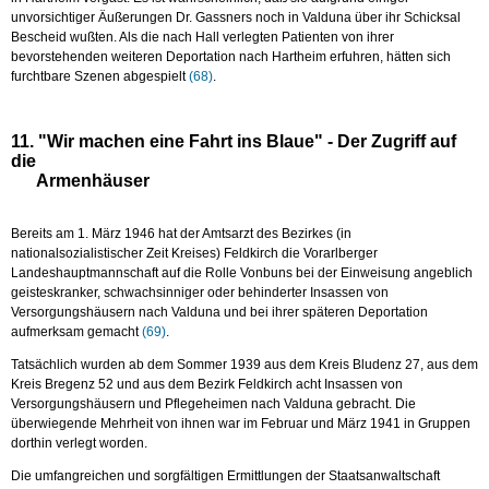
unvorsichtiger Äußerungen Dr. Gassners noch in Valduna über ihr Schicksal
Bescheid wußten. Als die nach Hall verlegten Patienten von ihrer
bevorstehenden weiteren Deportation nach Hartheim erfuhren, hätten sich
furchtbare Szenen abgespielt
(68)
.
11. "Wir machen eine Fahrt ins Blaue" - Der Zugriff auf
die
Armenhäuser
Bereits am 1. März 1946 hat der Amtsarzt des Bezirkes (in
nationalsozialistischer Zeit Kreises) Feldkirch die Vorarlberger
Landeshauptmannschaft auf die Rolle Vonbuns bei der Einweisung angeblich
geisteskranker, schwachsinniger oder behinderter Insassen von
Versorgungshäusern nach Valduna und bei ihrer späteren Deportation
aufmerksam gemacht
(69)
.
Tatsächlich wurden ab dem Sommer 1939 aus dem Kreis Bludenz 27, aus dem
Kreis Bregenz 52 und aus dem Bezirk Feldkirch acht Insassen von
Versorgungshäusern und Pflegeheimen nach Valduna gebracht. Die
überwiegende Mehrheit von ihnen war im Februar und März 1941 in Gruppen
dorthin verlegt worden.
Die umfangreichen und sorgfältigen Ermittlungen der Staatsanwaltschaft