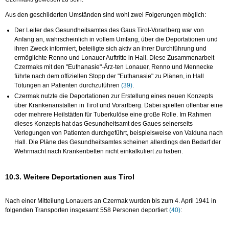
Aus den geschilderten Umständen sind wohl zwei Folgerungen möglich:
Der Leiter des Gesundheitsamtes des Gaus Tirol-Vorarlberg war von
Anfang an, wahrscheinlich in vollem Umfang, über die Deportationen und
ihren Zweck informiert, beteiligte sich aktiv an ihrer Durchführung und
ermöglichte Renno und Lonauer Auftritte in Hall. Diese Zusammenarbeit
Czermaks mit den "Euthanasie"-Ärz-ten Lonauer, Renno und Mennecke
führte nach dem offiziellen Stopp der "Euthanasie" zu Plänen, in Hall
Tötungen an Patienten durchzuführen
(39)
.
Czermak nutzte die Deportationen zur Erstellung eines neuen Konzepts
über Krankenanstalten in Tirol und Vorarlberg. Dabei spielten offenbar eine
oder mehrere Heilstätten für Tuberkulöse eine große Rolle. Im Rahmen
dieses Konzepts hat das Gesundheitsamt des Gaues seinerseits
Verlegungen von Patienten durchgeführt, beispielsweise von Valduna nach
Hall. Die Pläne des Gesundheitsamtes scheinen allerdings den Bedarf der
Wehrmacht nach Krankenbetten nicht einkalkuliert zu haben.
10.3. Weitere Deportationen aus Tirol
Nach einer Mitteilung Lonauers an Czermak wurden bis zum 4. April 1941 in
folgenden Transporten insgesamt 558 Personen deportiert
(40)
: