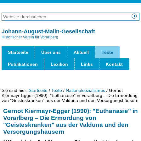
Direkt
zum
Website
Inhalt
durchsuchen
Erweiterte
|
Suche…
Johann-August-Malin-Gesellschaft
Direkt
Historischer Verein für Vorarlberg
Benut
zur
Werk
Navigation
Startseite
Über uns
Aktuell
Texte
Publikationen
Lexikon
Links
Kontakt
Sie sind hier:
Startseite
/
Texte
/
Nationalsozialismus
/
Gernot
Kiermayr-Egger (1990): "Euthanasie" in Vorarlberg – Die Ermordung
von "Geisteskranken" aus der Valduna und den Versorgungshäusern
Gernot Kiermayr-Egger (1990): "Euthanasie" in
Vorarlberg – Die Ermordung von
"Geisteskranken" aus der Valduna und den
Versorgungshäusern