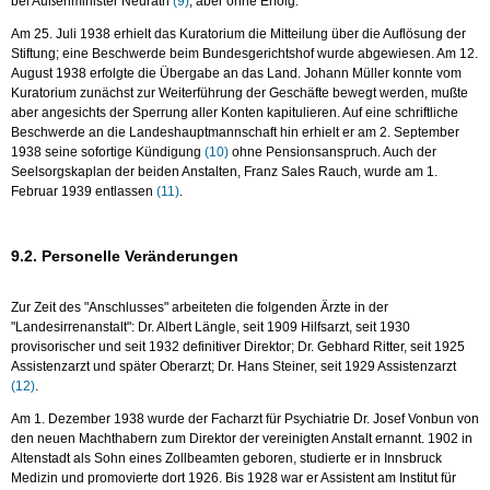
bei Außenminister Neurath
(9)
, aber ohne Erfolg.
Am 25. Juli 1938 erhielt das Kuratorium die Mitteilung über die Auflösung der
Stiftung; eine Beschwerde beim Bundesgerichtshof wurde abgewiesen. Am 12.
August 1938 erfolgte die Übergabe an das Land. Johann Müller konnte vom
Kuratorium zunächst zur Weiterführung der Geschäfte bewegt werden, mußte
aber angesichts der Sperrung aller Konten kapitulieren. Auf eine schriftliche
Beschwerde an die Landeshauptmannschaft hin erhielt er am 2. September
1938 seine sofortige Kündigung
(10)
ohne Pensionsanspruch. Auch der
Seelsorgskaplan der beiden Anstalten, Franz Sales Rauch, wurde am 1.
Februar 1939 entlassen
(11)
.
9.2. Personelle Veränderungen
Zur Zeit des "Anschlusses" arbeiteten die folgenden Ärzte in der
"Landesirrenanstalt": Dr. Albert Längle, seit 1909 Hilfsarzt, seit 1930
provisorischer und seit 1932 definitiver Direktor; Dr. Gebhard Ritter, seit 1925
Assistenzarzt und später Oberarzt; Dr. Hans Steiner, seit 1929 Assistenzarzt
(12)
.
Am 1. Dezember 1938 wurde der Facharzt für Psychiatrie Dr. Josef Vonbun von
den neuen Machthabern zum Direktor der vereinigten Anstalt ernannt. 1902 in
Altenstadt als Sohn eines Zollbeamten geboren, studierte er in Innsbruck
Medizin und promovierte dort 1926. Bis 1928 war er Assistent am Institut für