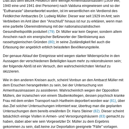
Daß aus dem Bezirk Feldkirch sehr wenige Armenhausinsassen (1939 vier,
1940 eine und 1941 drei Personen) nach Valduna eingewiesen und so der
"Euthanasie" überantwortet wurden, ist im wesentlichen ein Verdienst des
Feldkircher Amtsarztes Dr. Ludwig Müller. Dieser war seit 1929 im Amt; sein
Verbleiben im Amt über den "Anschluß" hinaus ist nur zu erklären, wenn man
eine partielle Übereinstimmung mit der nationalsozialistischen
Gesundheitspolitik postuliert
(79)
. Dr. Müller war kein Gegner, sondern allem
Anschein nach ein energischer Befürworter der Sterilisierung aus
rassehygienischen Gründen
(80)
; in seine Zuständigkeit fiel auch die
Erfassung der angeblich erblich belasteten Bevölkerungsteile.
Der genaue Ablauf der Ereignisse wird wegen starker Widersprüche in den
Aussagen der verschiedenen Beteiligten kaum mehr zu rekonstruieren sein;
der folgende Abriß ist ein Versuch, den wahrscheinlichsten Verlauf zu
skizzieren.
Wie in den anderen Kreisen auch, scheint Vonbun an den Amtsarzt Müller mit
dem Ersuchen herangetreten zu sein, bei der Untersuchung von
Armenhausinsassen zu assistieren. Wahrscheinlich wegen der Opposition
Müllers, der inzwischen von einem Studienkollegen, dessen psychisch kranke
Frau mit dem ersten Transport nach Hartheim deportiert worden war
(81)
, über
das Ziel solcher Untersuchungen informiert war, übertrug man die geplanten
Untersuchungen dem bereits erwähnten Dr. Hans Steiner
(82)
. Dieser scheint
tatsächlich einige Visiten in Armen- und Versorgungshäusern
(83)
gemacht zu
haben, dabei aber wie sein Vorgesetzter Dr. Müller zu dem Ergebnis
gekommen zu sein, daß keine zur Deportation geeignete "Fälle" vorlagen.