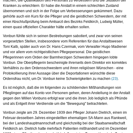
machen, die Qualifikation des Personals zu verbessern und die Situation der
Kranken zu erleichtern. Er habe die Anstalt in einem schlechten Zustand
übernommen und sich in der Folge um Verbesserungen gekümmert. Dazu
gehörte auch ein Kurs für die Pfleger und die geistlichen Schwestern, der mit
einer Abschlußprüfung beim Amtsarzt des Bezirks Feldkirch, Ludwig Müller,
einen quasi offiziellen Charakter hätte erhalten sollen.
Vonbun fühlte sich in seinen Bestrebungen sabotiert, und zwar von seinen
vorgesetzten Stellen, insbesondere vom Referenten für das Anstaltswesen
Toni Kalb, später auch von Dr. Hans Czermak, vom Verwalter Hugo Madiener
und vor allem vom nichtgeistlichen Pflegepersonal. Die geistlichen
Pflegerinnen vom Orden der Barmherzigen Schwestern hingegen lobte
Vonbun. Die Oberpflegerin bescheinigte ihrerseits dem Direktor ein korrektes
Verhältnis zu den Ordensschwestern und ihren religiösen Wünschen - eine
Protokollierung ihrer Aussage über die Deportationen wünschte diese
Ordensfrau nicht, um Dr. Vonbun keine Schwierigkeiten zu machen
(23)
.
Es ist möglich, daß die im folgenden zu schildernden Mißhandlungen von
Pfleglingen auf das Konto von Personen gehen, deren Anstellung in der Anstalt
gegen den Willen Vonbuns erfolgt war und die ihren Job lediglich als Pfründe
und als Entgelt ihrer Verdienste um die "Bewegung" betrachteten.
Vonbun zeigte am 29. Dezember 1939 den Pfleger Johann Dietrich, einen im
Februar desselben Jahres eingestellten ehemaligen SA-Mann aus Rankweil,
bei der Landeshauptmannschaft und gleichzeitig bei der Staatsanwaltschaft
Feldkirch an. Dietrich hatte mehrfach Patienten mißhandelt und im Dezember