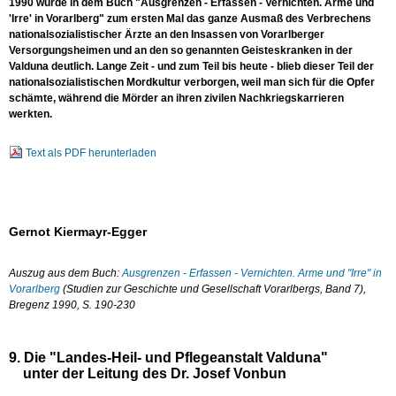
1990 wurde in dem Buch "Ausgrenzen - Erfassen - Vernichten. Arme und
'Irre' in Vorarlberg" zum ersten Mal das ganze Ausmaß des Verbrechens
nationalsozialistischer Ärzte an den Insassen von Vorarlberger
Versorgungsheimen und an den so genannten Geisteskranken in der
Valduna deutlich. Lange Zeit - und zum Teil bis heute - blieb dieser Teil der
nationalsozialistischen Mordkultur verborgen, weil man sich für die Opfer
schämte, während die Mörder an ihren zivilen Nachkriegskarrieren
werkten.
Text als PDF herunterladen
Gernot Kiermayr-Egger
Auszug aus dem Buch:
Ausgrenzen - Erfassen - Vernichten. Arme und "Irre" in
Vorarlberg
(Studien zur Geschichte und Gesellschaft Vorarlbergs, Band 7),
Bregenz 1990, S. 190-230
9. Die "Landes-Heil- und Pflegeanstalt Valduna"
unter der Leitung des Dr. Josef Vonbun