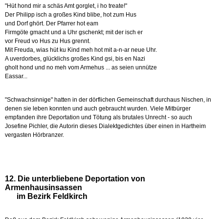
"Hüt hond mir a schäs Amt gorglet, i ho treate!"
Der Philipp isch a großes Kind blibe, hot zum Hus
und Dorf ghört. Der Pfarrer hot eam
Firmgöte gmacht und a Uhr gschenkt; mit der isch er
vor Freud vo Hus zu Hus grennt.
Mit Freuda, wias hüt ku Kind meh hot mit a-n-ar neue Uhr.
A uverdorbes, glücklichs großes Kind gsi, bis en Nazi
gholt hond und no meh vom Armehus ... as seien unnütze
Eassar...
"Schwachsinnige" hatten in der dörflichen Gemeinschaft durchaus Nischen, in
denen sie leben konnten und auch gebraucht wurden. Viele Mitbürger
empfanden ihre Deportation und Tötung als brutales Unrecht - so auch
Josefine Pichler, die Autorin dieses Dialektgedichtes über einen in Hartheim
vergasten Hörbranzer.
12. Die unterbliebene Deportation von
Armenhausinsassen
im Bezirk Feldkirch