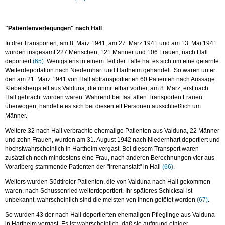
"Patientenverlegungen" nach Hall
In drei Transporten, am 8. März 1941, am 27. März 1941 und am 13. Mai 1941
wurden insgesamt 227 Menschen, 121 Männer und 106 Frauen, nach Hall
deportiert
(65)
. Wenigstens in einem Teil der Fälle hat es sich um eine getarnte
Weiterdeportation nach Niedernhart und Hartheim gehandelt. So waren unter
den am 21. März 1941 von Hall abtransportierten 60 Patienten nach Aussage
Klebelsbergs elf aus Valduna, die unmittelbar vorher, am 8. März, erst nach
Hall gebracht worden waren. Während bei fast allen Transporten Frauen
überwogen, handelte es sich bei diesen elf Personen ausschließlich um
Männer.
Weitere 32 nach Hall verbrachte ehemalige Patienten aus Valduna, 22 Männer
und zehn Frauen, wurden am 31. August 1942 nach Niedernhart deportiert und
höchstwahrscheinlich in Hartheim vergast. Bei diesem Transport waren
zusätzlich noch mindestens eine Frau, nach anderen Berechnungen vier aus
Vorarlberg stammende Patienten der "Irrenanstalt" in Hall
(66)
.
Weiters wurden Südtiroler Patienten, die von Valduna nach Hall gekommen
waren, nach Schussenried weiterdeportiert. Ihr späteres Schicksal ist
unbekannt, wahrscheinlich sind die meisten von ihnen getötet worden
(67)
.
So wurden 43 der nach Hall deportierten ehemaligen Pfleglinge aus Valduna
in Hartheim vergast. Es ist wahrscheinlich, daß sie aufgrund einiger