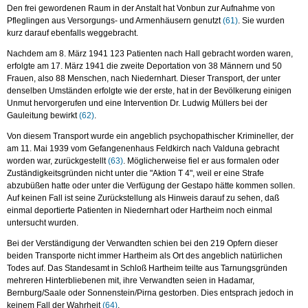
Den frei gewordenen Raum in der Anstalt hat Vonbun zur Aufnahme von
Pfleglingen aus Versorgungs- und Armenhäusern genutzt
(61)
. Sie wurden
kurz darauf ebenfalls weggebracht.
Nachdem am 8. März 1941 123 Patienten nach Hall gebracht worden waren,
erfolgte am 17. März 1941 die zweite Deportation von 38 Männern und 50
Frauen, also 88 Menschen, nach Niedernhart. Dieser Transport, der unter
denselben Umständen erfolgte wie der erste, hat in der Bevölkerung einigen
Unmut hervorgerufen und eine Intervention Dr. Ludwig Müllers bei der
Gauleitung bewirkt
(62)
.
Von diesem Transport wurde ein angeblich psychopathischer Krimineller, der
am 11. Mai 1939 vom Gefangenenhaus Feldkirch nach Valduna gebracht
worden war, zurückgestellt
(63)
. Möglicherweise fiel er aus formalen oder
Zuständigkeitsgründen nicht unter die "Aktion T 4", weil er eine Strafe
abzubüßen hatte oder unter die Verfügung der Gestapo hätte kommen sollen.
Auf keinen Fall ist seine Zurückstellung als Hinweis darauf zu sehen, daß
einmal deportierte Patienten in Niedernhart oder Hartheim noch einmal
untersucht wurden.
Bei der Verständigung der Verwandten schien bei den 219 Opfern dieser
beiden Transporte nicht immer Hartheim als Ort des angeblich natürlichen
Todes auf. Das Standesamt in Schloß Hartheim teilte aus Tarnungsgründen
mehreren Hinterbliebenen mit, ihre Verwandten seien in Hadamar,
Bernburg/Saale oder Sonnenstein/Pirna gestorben. Dies entsprach jedoch in
keinem Fall der Wahrheit
(64)
.