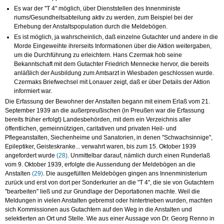
Es war der "T 4" möglich, über Dienststellen des Innenministe
riums/Gesundheitsabteilung aktiv zu werden, zum Beispiel bei der
Erhebung der Anstaltspopulation durch die Meldebögen.
Es ist möglich, ja wahrscheinlich, daß einzelne Gutachter und andere in die
Morde Eingeweihte ihrerseits Informationen über die Aktion weitergaben,
um die Durchführung zu erleichtern. Hans Czermak hob seine
Bekanntschaft mit dem Gutachter Friedrich Mennecke hervor, die bereits
anläßlich der Ausbildung zum Amtsarzt in Wiesbaden geschlossen wurde.
Czermaks Briefwechsel mit Lonauer zeigt, daß er über Details der Aktion
informiert war.
Die Erfassung der Bewohner der Anstalten begann mit einem Erlaß vom 21.
September 1939 an die außerpreußischen (in Preußen war die Erfassung
bereits früher erfolgt) Landesbehörden, mit dem ein Verzeichnis aller
öffentlichen, gemeinnützigen, caritativen und privaten Heil- und
Pflegeanstalten, Siechenheime und Sanatorien, in denen "Schwachsinnige",
Epileptiker, Geisteskranke... verwahrt waren, bis zum 15. Oktober 1939
angefordert wurde
(28)
. Unmittelbar darauf, nämlich durch einen Runderlaß
vom 9. Oktober 1939, erfolgte die Aussendung der Meldebögen an die
Anstalten
(29)
. Die ausgefüllten Meldebögen gingen ans Innenministerium
zurück und erst von dort per Sonderkurier an die "T 4", die sie von Gutachtern
"bearbeiten" ließ und zur Grundlage der Deportationen machte. Weil die
Meldungen in vielen Anstalten gebremst oder hintertrieben wurden, machten
sich Kommissionen aus Gutachtern auf den Weg in die Anstalten und
selektierten an Ort und Stelle. Wie aus einer Aussage von Dr. Georg Renno in