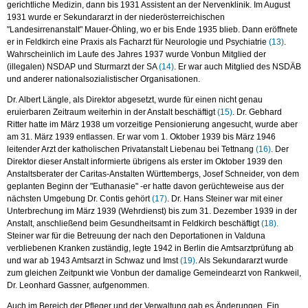
gerichtliche Medizin, dann bis 1931 Assistent an der Nervenklinik. Im August
1931 wurde er Sekundararzt in der niederösterreichischen
"Landesirrenanstalt" Mauer-Öhling, wo er bis Ende 1935 blieb. Dann eröffnete
er in Feldkirch eine Praxis als Facharzt für Neurologie und Psychiatrie
(13)
.
Wahrscheinlich im Laufe des Jahres 1937 wurde Vonbun Mitglied der
(illegalen) NSDAP und Sturmarzt der SA
(14)
. Er war auch Mitglied des NSDÄB
und anderer nationalsozialistischer Organisationen.
Dr. Albert Längle, als Direktor abgesetzt, wurde für einen nicht genau
eruierbaren Zeitraum weiterhin in der Anstalt beschäftigt
(15)
. Dr. Gebhard
Ritter hatte im März 1938 um vorzeitige Pensionierung angesucht, wurde aber
am 31. März 1939 entlassen. Er war vom 1. Oktober 1939 bis März 1946
leitender Arzt der katholischen Privatanstalt Liebenau bei Tettnang
(16)
. Der
Direktor dieser Anstalt informierte übrigens als erster im Oktober 1939 den
Anstaltsberater der Caritas-Anstalten Württembergs, Josef Schneider, von dem
geplanten Beginn der "Euthanasie" -er hatte davon gerüchteweise aus der
nächsten Umgebung Dr. Contis gehört
(17)
. Dr. Hans Steiner war mit einer
Unterbrechung im März 1939 (Wehrdienst) bis zum 31. Dezember 1939 in der
Anstalt, anschließend beim Gesundheitsamt in Feldkirch beschäftigt
(18).
Steiner war für die Betreuung der nach den Deportationen in Valduna
verbliebenen Kranken zuständig, legte 1942 in Berlin die Amtsarztprüfung ab
und war ab 1943 Amtsarzt in Schwaz und Imst
(19)
. Als Sekundararzt wurde
zum gleichen Zeitpunkt wie Vonbun der damalige Gemeindearzt von Rankweil,
Dr. Leonhard Gassner, aufgenommen.
Auch im Bereich der Pfleger und der Verwaltung gab es Änderungen. Ein