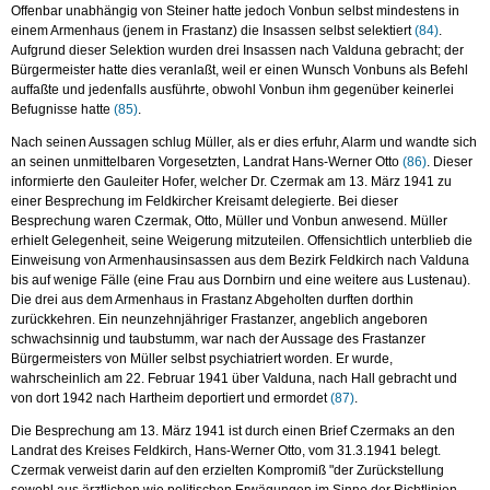
Offenbar unabhängig von Steiner hatte jedoch Vonbun selbst mindestens in
einem Armenhaus (jenem in Frastanz) die Insassen selbst selektiert
(84)
.
Aufgrund dieser Selektion wurden drei Insassen nach Valduna gebracht; der
Bürgermeister hatte dies veranlaßt, weil er einen Wunsch Vonbuns als Befehl
auffaßte und jedenfalls ausführte, obwohl Vonbun ihm gegenüber keinerlei
Befugnisse hatte
(85)
.
Nach seinen Aussagen schlug Müller, als er dies erfuhr, Alarm und wandte sich
an seinen unmittelbaren Vorgesetzten, Landrat Hans-Werner Otto
(86)
. Dieser
informierte den Gauleiter Hofer, welcher Dr. Czermak am 13. März 1941 zu
einer Besprechung im Feldkircher Kreisamt delegierte. Bei dieser
Besprechung waren Czermak, Otto, Müller und Vonbun anwesend. Müller
erhielt Gelegenheit, seine Weigerung mitzuteilen. Offensichtlich unterblieb die
Einweisung von Armenhausinsassen aus dem Bezirk Feldkirch nach Valduna
bis auf wenige Fälle (eine Frau aus Dornbirn und eine weitere aus Lustenau).
Die drei aus dem Armenhaus in Frastanz Abgeholten durften dorthin
zurückkehren. Ein neunzehnjähriger Frastanzer, angeblich angeboren
schwachsinnig und taubstumm, war nach der Aussage des Frastanzer
Bürgermeisters von Müller selbst psychiatriert worden. Er wurde,
wahrscheinlich am 22. Februar 1941 über Valduna, nach Hall gebracht und
von dort 1942 nach Hartheim deportiert und ermordet
(87)
.
Die Besprechung am 13. März 1941 ist durch einen Brief Czermaks an den
Landrat des Kreises Feldkirch, Hans-Werner Otto, vom 31.3.1941 belegt.
Czermak verweist darin auf den erzielten Kompromiß "der Zurückstellung
sowohl aus ärztlichen wie politischen Erwägungen im Sinne der Richtlinien