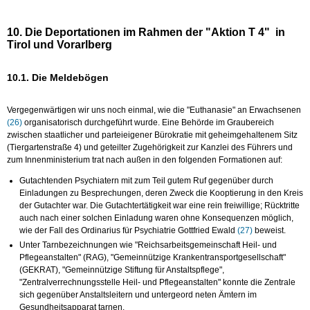
10. Die Deportationen im Rahmen der "Aktion T 4" in
Tirol und Vorarlberg
10.1. Die Meldebögen
Vergegenwärtigen wir uns noch einmal, wie die "Euthanasie" an Erwachsenen
(26)
organisatorisch durchgeführt wurde. Eine Behörde im Graubereich
zwischen staatlicher und parteieigener Bürokratie mit geheimgehaltenem Sitz
(Tiergartenstraße 4) und geteilter Zugehörigkeit zur Kanzlei des Führers und
zum Innenministerium trat nach außen in den folgenden Formationen auf:
Gutachtenden Psychiatern mit zum Teil gutem Ruf gegenüber durch
Einladungen zu Besprechungen, deren Zweck die Kooptierung in den Kreis
der Gutachter war. Die Gutachtertätigkeit war eine rein freiwillige; Rücktritte
auch nach einer solchen Einladung waren ohne Konsequenzen möglich,
wie der Fall des Ordinarius für Psychiatrie Gottfried Ewald
(27)
beweist.
Unter Tarnbezeichnungen wie "Reichsarbeitsgemeinschaft Heil- und
Pflegeanstalten" (RAG), "Gemeinnützige Krankentransportgesellschaft"
(GEKRAT), "Gemeinnützige Stiftung für Anstaltspflege",
"Zentralverrechnungsstelle Heil- und Pflegeanstalten" konnte die Zentrale
sich gegenüber Anstaltsleitern und untergeord neten Ämtern im
Gesundheitsapparat tarnen.