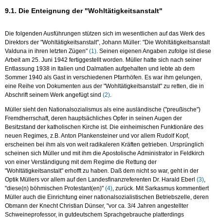
9.1. Die Enteignung der "Wohltätigkeitsanstalt"
Die folgenden Ausführungen stützen sich im wesentlichen auf das Werk des
Direktors der "Wohltätigkeitsanstalt", Johann Müller: "Die Wohltätigkeitsanstalt
Valduna in ihren letzten Zügen"
(1)
. Seinen eigenen Angaben zufolge ist diese
Arbeit am 25. Juni 1942 fertiggestellt worden. Müller hatte sich nach seiner
Entlassung 1938 in Italien und Dalmatien aufgehalten und lebte ab dem
Sommer 1940 als Gast in verschiedenen Pfarrhöfen. Es war ihm gelungen,
eine Reihe von Dokumenten aus der "Wohltätigkeitsanstalt" zu retten, die in
Abschrift seinem Werk angefügt sind
(2)
.
Müller sieht den Nationalsozialismus als eine ausländische ("preußische")
Fremdherrschaft, deren hauptsächliches Opfer in seinen Augen der
Besitzstand der katholischen Kirche ist. Die einheimischen Funktionäre des
neuen Regimes, z.B. Anton Plankensteiner und vor allem Rudolf Kopf,
erscheinen bei ihm als von weit radikaleren Kräften getrieben. Ursprünglich
scheinen sich Müller und mit ihm die Apostolische Administrator in Feldkirch
von einer Verständigung mit dem Regime die Rettung der
"Wohltätigkeitsanstalt" erhofft zu haben. Daß dem nicht so war, geht in der
Optik Müllers vor allem auf den Landesfinanzreferenten Dr. Harald Eberl
(3)
,
"diese(n) böhmischen Protestant(en)"
(4)
, zurück. Mit Sarkasmus kommentiert
Müller auch die Einrichtung einer nationalsozialistischen Betriebszelle, deren
Obmann der Knecht Christian Dünser, "vor ca. 3/4 Jahren angestellter
Schweineprofessor, in gutdeutschem Sprachgebrauche platterdings