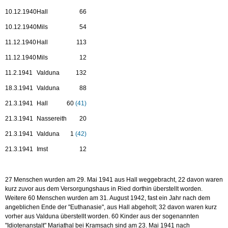
10.12.1940
Hall
66
10.12.1940
Mils
54
11.12.1940
Hall
113
11.12.1940
Mils
12
11.2.1941
Valduna
132
18.3.1941
Valduna
88
21.3.1941
Hall
60
(41)
21.3.1941
Nassereith
20
21.3.1941
Valduna
1
(42)
21.3.1941
Imst
12
27 Menschen wurden am 29. Mai 1941 aus Hall weggebracht, 22 davon waren
kurz zuvor aus dem Versorgungshaus in Ried dorthin überstellt worden.
Weitere 60 Menschen wurden am 31. August 1942, fast ein Jahr nach dem
angeblichen Ende der "Euthanasie", aus Hall abgeholt; 32 davon waren kurz
vorher aus Valduna überstellt worden. 60 Kinder aus der sogenannten
"Idiotenanstalt" Mariathal bei Kramsach sind am 23. Mai 1941 nach