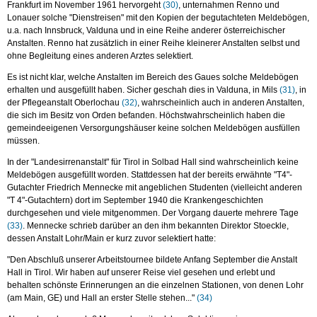
Frankfurt im November 1961 hervorgeht
(30)
, unternahmen Renno und
Lonauer solche "Dienstreisen" mit den Kopien der begutachteten Meldebögen,
u.a. nach Innsbruck, Valduna und in eine Reihe anderer österreichischer
Anstalten. Renno hat zusätzlich in einer Reihe kleinerer Anstalten selbst und
ohne Begleitung eines anderen Arztes selektiert.
Es ist nicht klar, welche Anstalten im Bereich des Gaues solche Meldebögen
erhalten und ausgefüllt haben. Sicher geschah dies in Valduna, in Mils
(31)
, in
der Pflegeanstalt Oberlochau
(32)
, wahrscheinlich auch in anderen Anstalten,
die sich im Besitz von Orden befanden. Höchstwahrscheinlich haben die
gemeindeeigenen Versorgungshäuser keine solchen Meldebögen ausfüllen
müssen.
In der "Landesirrenanstalt" für Tirol in Solbad Hall sind wahrscheinlich keine
Meldebögen ausgefüllt worden. Stattdessen hat der bereits erwähnte "T4"-
Gutachter Friedrich Mennecke mit angeblichen Studenten (vielleicht anderen
"T 4"-Gutachtern) dort im September 1940 die Krankengeschichten
durchgesehen und viele mitgenommen. Der Vorgang dauerte mehrere Tage
(33)
. Mennecke schrieb darüber an den ihm bekannten Direktor Stoeckle,
dessen Anstalt Lohr/Main er kurz zuvor selektiert hatte:
"Den Abschluß unserer Arbeitstournee bildete Anfang September die Anstalt
Hall in Tirol. Wir haben auf unserer Reise viel gesehen und erlebt und
behalten schönste Erinnerungen an die einzelnen Stationen, von denen Lohr
(am Main, GE) und Hall an erster Stelle stehen..."
(34)