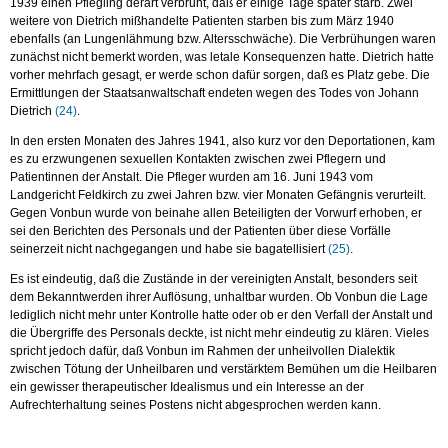
1939 einen Pflegling derart verbrüht, daß er einige Tage später starb. Zwei
weitere von Dietrich mißhandelte Patienten starben bis zum März 1940
ebenfalls (an Lungenlähmung bzw. Altersschwäche). Die Verbrühungen waren
zunächst nicht bemerkt worden, was letale Konsequenzen hatte. Dietrich hatte
vorher mehrfach gesagt, er werde schon dafür sorgen, daß es Platz gebe. Die
Ermittlungen der Staatsanwaltschaft endeten wegen des Todes von Johann
Dietrich
(24)
.
In den ersten Monaten des Jahres 1941, also kurz vor den Deportationen, kam
es zu erzwungenen sexuellen Kontakten zwischen zwei Pflegern und
Patientinnen der Anstalt. Die Pfleger wurden am 16. Juni 1943 vom
Landgericht Feldkirch zu zwei Jahren bzw. vier Monaten Gefängnis verurteilt.
Gegen Vonbun wurde von beinahe allen Beteiligten der Vorwurf erhoben, er
sei den Berichten des Personals und der Patienten über diese Vorfälle
seinerzeit nicht nachgegangen und habe sie bagatellisiert
(25)
.
Es ist eindeutig, daß die Zustände in der vereinigten Anstalt, besonders seit
dem Bekanntwerden ihrer Auflösung, unhaltbar wurden. Ob Vonbun die Lage
lediglich nicht mehr unter Kontrolle hatte oder ob er den Verfall der Anstalt und
die Übergriffe des Personals deckte, ist nicht mehr eindeutig zu klären. Vieles
spricht jedoch dafür, daß Vonbun im Rahmen der unheilvollen Dialektik
zwischen Tötung der Unheilbaren und verstärktem Bemühen um die Heilbaren
ein gewisser therapeutischer Idealismus und ein Interesse an der
Aufrechterhaltung seines Postens nicht abgesprochen werden kann.