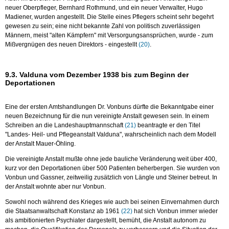
neuer Oberpfleger, Bernhard Rothmund, und ein neuer Verwalter, Hugo
Madiener, wurden angestellt. Die Stelle eines Pflegers scheint sehr begehrt
gewesen zu sein; eine nicht bekannte Zahl von politisch zuverlässigen
Männern, meist "alten Kämpfern" mit Versorgungsansprüchen, wurde - zum
Mißvergnügen des neuen Direktors - eingestellt
(20)
.
9.3. Valduna vom Dezember 1938 bis zum Beginn der
Deportationen
Eine der ersten Amtshandlungen Dr. Vonbuns dürfte die Bekanntgabe einer
neuen Bezeichnung für die nun vereinigte Anstalt gewesen sein. In einem
Schreiben an die Landeshauptmannschaft
(21)
beantragte er den Titel
"Landes- Heil- und Pflegeanstalt Valduna", wahrscheinlich nach dem Modell
der Anstalt Mauer-Öhling.
Die vereinigte Anstalt mußte ohne jede bauliche Veränderung weit über 400,
kurz vor den Deportationen über 500 Patienten beherbergen. Sie wurden von
Vonbun und Gassner, zeitweilig zusätzlich von Längle und Steiner betreut. In
der Anstalt wohnte aber nur Vonbun.
Sowohl noch während des Krieges wie auch bei seinen Einvernahmen durch
die Staatsanwaltschaft Konstanz ab 1961
(22)
hat sich Vonbun immer wieder
als ambitionierten Psychiater dargestellt, bemüht, die Anstalt autonom zu