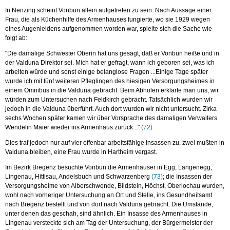
In Nenzing scheint Vonbun allein aufgetreten zu sein. Nach Aussage einer
Frau, die als Küchenhilfe des Armenhauses fungierte, wo sie 1929 wegen
eines Augenleidens aufgenommen worden war, spielte sich die Sache wie
folgt ab:
"Die damalige Schwester Oberin hat uns gesagt, daß er Vonbun heiße und in
der Valduna Direktor sei. Mich hat er gefragt, wann ich geboren sei, was ich
arbeiten würde und sonst einige belanglose Fragen ...Einige Tage später
wurde ich mit fünf weiteren Pfleglingen des hiesigen Versorgungsheimes in
einem Omnibus in die Valduna gebracht. Beim Abholen erklärte man uns, wir
würden zum Untersuchen nach Feldkirch gebracht. Tatsächlich wurden wir
jedoch in die Valduna überführt. Auch dort wurden wir nicht untersucht. Zirka
sechs Wochen später kamen wir über Vorsprache des damaligen Verwalters
Wendelin Maier wieder ins Armenhaus zurück..."
(72)
Dies traf jedoch nur auf vier offenbar arbeitsfähige Insassen zu, zwei mußten in
Valduna bleiben, eine Frau wurde in Hartheim vergast.
Im Bezirk Bregenz besuchte Vonbun die Armenhäuser in Egg, Langenegg,
Lingenau, Hittisau, Andelsbuch und Schwarzenberg
(73)
; die Insassen der
Versorgungsheime von Alberschwende, Bildstein, Höchst, Oberlochau wurden,
wohl nach vorheriger Untersuchung an Ort und Stelle, ins Gesundheitsamt
nach Bregenz bestellt und von dort nach Valduna gebracht. Die Umstände,
unter denen das geschah, sind ähnlich. Ein Insasse des Armenhauses in
Lingenau versteckte sich am Tag der Untersuchung, der Bürgermeister der