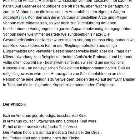
Feldkircher Amtsarzt Müller und Dr. Gassner von den Tatsachen her kaum zu
halten. Auf Gassner geht übrigens die oft zitierte, aber falsche Behauptung
zurück, Vonbun habe die Insassen der Armenhäuser im eigenen Wagen
abgeholt
(78)
. Konnten sich die in Valduna angestellten Ärzte und Pfleger
Vonbun nicht widersetzen, so war doch zur Durchführung der oben
beschriebenen Verlegungen ein ganzer Apparat notwendig, demgegenüber
Vonbun keine wie immer geartete Weisungsbefugnis hatte. Die
Gesundheitsämter der Kreise waren in den Vorgang ebenso eingebunden wie
das Rote Kreuz (dessen Fahrer die Pfleglinge abholten) und einige
Bürgermeister und Verwalter. Bezeichnenderweise blieb aber die Frage der
Mitverantwortung zum Beispiel der beiden Amtsärzte Brutmann und Leubner
völlig offen, obwohl sie - höchstwahrscheinlich wissend um die tödliche
Konsequenz - an den zynischen Selektionen teilgenommen hatten. Daß es
möglich gewesen wäre, die Herausgabe von Schutzbefohlenen an eine
Person ohne jede Befugnis zu verweigern, zeigen der Ablauf der "Euthanasie"
in Tirol und die im folgenden Kapitel zu behandelnden Ereignisse.
Der Philipp F.
Isch im Armehus gsi, als ledigs, beschränkte Kind
is Armehus ko, isch ufgwachse und a großes Kind wore.
Er hot uf der Landwirtschaft schaffe müesse.
Der Philipp hot o am Suntag Blosbalg treata bei der Orgel,
hot Freuda ghet und ageabe noch der Kirche: