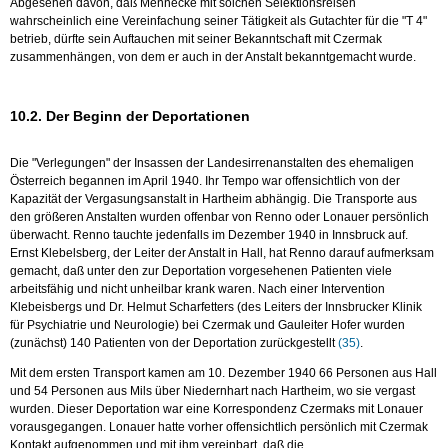
Abgesehen davon, daß Mennecke mit solchen Selektionsreisen
wahrscheinlich eine Vereinfachung seiner Tätigkeit als Gutachter für die "T 4"
betrieb, dürfte sein Auftauchen mit seiner Bekanntschaft mit Czermak
zusammenhängen, von dem er auch in der Anstalt bekanntgemacht wurde.
10.2. Der Beginn der Deportationen
Die "Verlegungen" der Insassen der Landesirrenanstalten des ehemaligen
Österreich begannen im April 1940. Ihr Tempo war offensichtlich von der
Kapazität der Vergasungsanstalt in Hartheim abhängig. Die Transporte aus
den größeren Anstalten wurden offenbar von Renno oder Lonauer persönlich
überwacht. Renno tauchte jedenfalls im Dezember 1940 in Innsbruck auf.
Ernst Klebelsberg, der Leiter der Anstalt in Hall, hat Renno darauf aufmerksam
gemacht, daß unter den zur Deportation vorgesehenen Patienten viele
arbeitsfähig und nicht unheilbar krank waren. Nach einer Intervention
Klebeisbergs und Dr. Helmut Scharfetters (des Leiters der Innsbrucker Klinik
für Psychiatrie und Neurologie) bei Czermak und Gauleiter Hofer wurden
(zunächst) 140 Patienten von der Deportation zurückgestellt
(35)
.
Mit dem ersten Transport kamen am 10. Dezember 1940 66 Personen aus Hall
und 54 Personen aus Mils über Niedernhart nach Hartheim, wo sie vergast
wurden. Dieser Deportation war eine Korrespondenz Czermaks mit Lonauer
vorausgegangen. Lonauer hatte vorher offensichtlich persönlich mit Czermak
Kontakt aufgenommen und mit ihm vereinbart, daß die