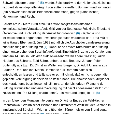
Schweinefütterer genannt"
(5)
, wurde. Solcherart wird der Nationalsozialismus
rezipiert als ein doppelter Angriff von außen (Preußen, Böhmen) und von unten
(ein Schweineknecht als Betriebszellenobmann) gegen (katholisches)
Herkommen und Recht.
Bereits am 23. März 1938 erhielt die "Wohltätigkeitsanstalt" einen
kommissarischen Verwalter, Alois Griß von der Sparkasse Feldkirch. Er befand
Ökonomie und Buchhaltung der Anstalt für ordentlich
(6)
. Geplante und
teilweise bereits begonnene Erweiterungsbauten wurden sistiert. Laut Müller
teilte Harald Eberl am 2. Juni 1938 mündlich die Absicht der Landesregierung
zur Auflösung der Stiftung mit
(7)
. Dabei habe er vom Kuratorium der Stiftung
einen entsprechenden Beschluß gefordert. Eine letzte Sitzung des Kuratoriums
fand am 14. Juni in Feldkirch statt. Anwesend waren Andre Gassner, Jakob
Hueber aus Schruns, Egid Schregenberger aus Bregenz, Johann Peter
Sutterlütty aus Egg, Dr. Christian Walter aus Bregenz, Dr. Adolf Ammann aus
Bludenz. Der Fabrikant Martin Hämmerle aus Dornbirn hatte sich
entschuldigen lassen und teilte später schriftlich mit, daß er nichts gegen die
geplante Vereinigung der beiden Anstalten habe. Die anwesenden Mitglieder
des Kuratoriums beschlossen einstimmig, an der bisherigen Widmung der
Stiftung festzuhalten und einer Vereinigung mit der "Landesirrenanstalt" nicht
zuzustimmen. Die Stiftung wurde dem Caritasverband angegliedert
(8)
.
In den folgenden Monaten intervenierten Dr. Arthur Ender, ein Feld-kircher
Rechtsanwalt, Weihbischof Tschann und Fürstbischof Waitz bei der Gestapo in
Innsbruck, bei Bürckel in Wien und über den Bürgermeister von Brand sogar