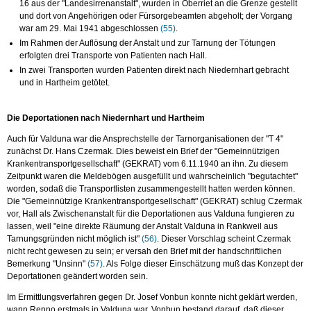
16 aus der "Landesirrenanstalt", wurden in Oberriet an die Grenze gestellt
und dort von Angehörigen oder Fürsorgebeamten abgeholt; der Vorgang
war am 29. Mai 1941 abgeschlossen
(55)
.
Im Rahmen der Auflösung der Anstalt und zur Tarnung der Tötungen
erfolgten drei Transporte von Patienten nach Hall.
In zwei Transporten wurden Patienten direkt nach Niedernhart gebracht
und in Hartheim getötet.
Die Deportationen nach Niedernhart und Hartheim
Auch für Valduna war die Ansprechstelle der Tarnorganisationen der "T 4"
zunächst Dr. Hans Czermak. Dies beweist ein Brief der "Gemeinnützigen
Krankentransportgesellschaft" (GEKRAT) vom 6.11.1940 an ihn. Zu diesem
Zeitpunkt waren die Meldebögen ausgefüllt und wahrscheinlich "begutachtet"
worden, sodaß die Transportlisten zusammengestellt hatten werden können.
Die "Gemeinnützige Krankentransportgesellschaft" (GEKRAT) schlug Czermak
vor, Hall als Zwischenanstalt für die Deportationen aus Valduna fungieren zu
lassen, weil "eine direkte Räumung der Anstalt Valduna in Rankweil aus
Tarnungsgründen nicht möglich ist"
(56)
. Dieser Vorschlag scheint Czermak
nicht recht gewesen zu sein; er versah den Brief mit der handschriftlichen
Bemerkung "Unsinn"
(57)
. Als Folge dieser Einschätzung muß das Konzept der
Deportationen geändert worden sein.
Im Ermittlungsverfahren gegen Dr. Josef Vonbun konnte nicht geklärt werden,
wann Renno erstmals in Valduna war. Vonbun bestand darauf, daß dieser