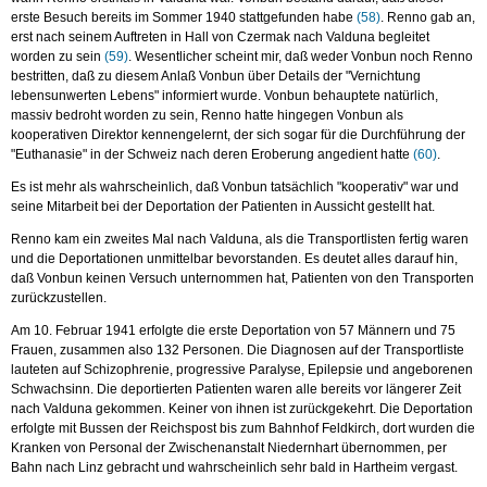
erste Besuch bereits im Sommer 1940 stattgefunden habe
(58)
. Renno gab an,
erst nach seinem Auftreten in Hall von Czermak nach Valduna begleitet
worden zu sein
(59)
. Wesentlicher scheint mir, daß weder Vonbun noch Renno
bestritten, daß zu diesem Anlaß Vonbun über Details der "Vernichtung
lebensunwerten Lebens" informiert wurde. Vonbun behauptete natürlich,
massiv bedroht worden zu sein, Renno hatte hingegen Vonbun als
kooperativen Direktor kennengelernt, der sich sogar für die Durchführung der
"Euthanasie" in der Schweiz nach deren Eroberung angedient hatte
(60)
.
Es ist mehr als wahrscheinlich, daß Vonbun tatsächlich "kooperativ" war und
seine Mitarbeit bei der Deportation der Patienten in Aussicht gestellt hat.
Renno kam ein zweites Mal nach Valduna, als die Transportlisten fertig waren
und die Deportationen unmittelbar bevorstanden. Es deutet alles darauf hin,
daß Vonbun keinen Versuch unternommen hat, Patienten von den Transporten
zurückzustellen.
Am 10. Februar 1941 erfolgte die erste Deportation von 57 Männern und 75
Frauen, zusammen also 132 Personen. Die Diagnosen auf der Transportliste
lauteten auf Schizophrenie, progressive Paralyse, Epilepsie und angeborenen
Schwachsinn. Die deportierten Patienten waren alle bereits vor längerer Zeit
nach Valduna gekommen. Keiner von ihnen ist zurückgekehrt. Die Deportation
erfolgte mit Bussen der Reichspost bis zum Bahnhof Feldkirch, dort wurden die
Kranken von Personal der Zwischenanstalt Niedernhart übernommen, per
Bahn nach Linz gebracht und wahrscheinlich sehr bald in Hartheim vergast.