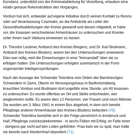
Konstanz, unterstützt von der Kriminalabteilung für Vorarlberg, erlauben eine
relativ genaue Rekonstruktion des Vorganges.
Vonbun hat sich, entweder auf eigene Initiative durch seinen Kontakt zu Renno
oder auf Veranlassung Czermaks, an die Amtsärzte als Leiter der
Gesundheitsabteilungen der Kreise gewandt und diesen mitgeteilt, er habe
vor, die Insassen verschiedener Armenhäuser zu untersuchen und Kranke
unter ihnen nach Valduna einweisen zu lassen.
Dr. Theodor Leubner, Amtsarzt des Kreises Bregenz, und Dr. Karl Brutmann,
Amtsarzt des Kreises Bludenz, waren bei den Untersuchungen anwesend.
Dies war nötig, weil die Einweisungen in eine "Irrenanstalt" über sie zu
erfolgen hatten. Die Untersuchungen erfolgten summarisch in der Form
sogenannter Intelligenzprüfungen.
Nach der Aussage der Schwester Tolentina vom Orden der Barmherzigen
Schwestern in Zams, Oberin im Versorgungshaus in Bartholomäberg,
brauchten Vonbun und Brutmann dort ungefähr eine Stunde, um 40 Insassen
zu untersuchen. Es wurde offenbar an Ort und Stelle entschieden, wer
wegkommen sollte. Es waren dies 13 Personen, vier Frauen und neun Männer.
Sie wurden am 3. März 1941 in einem Bus abgeholt, in dem sich bereits
Pfleglinge anderer Armenhäuser des Kreises Bludenz befanden
(70)
.
Schwester Tolentina bemühte sich in der Folge persönlich in Innsbruck und
Hall, Pfleglinge zurückzubekommen - in sechs Fällen mit Erfolg; im Falle einer
- übrigens gar nicht auf den Listen geführten -Frau kam sie zu spät, man hatte
sie bereits nach Niedernhart deportiert
(71)
.