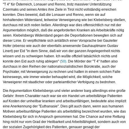
"T 4" für Österreich, Lonauer und Renno, trotz massiver Unterstützung
Czermaks und seines Amtes ihre Ziele in Tirol nicht vollständig erreichen
konnten. Dies beweist, daß die Lonauer und Renno, wenn sie auf
hinhaltenden Widerstand, teilweise Verweigerung wie bei Klebelsberg stießen,
durchaus mit sich reden ließen. Allerdings war dies offensichtlich nur mit der
Argumentation möglich, daß die angeforderten Kranken als Arbeitskräfte nötig
seien. Klebelsbergs Widerstand gegen die Deportationen bewegten sich auf
dieser Linie. Er verpflichtete sich anläßlich einer Vorsprache bei Gauleiter
Hofer (ebenso wie auch der ebenfalls anwesende Gauhauptmann Gustav
Linert) per Eid "in dem Sinne, daß wir von der ganzen Angelegenheit nichts
wissen und zu schweigen haben. Ich wußte offiziell tatsächlich nichts und
konnte den Eid auch ruhig ablegen"
(50)
. Die Mörder der "T 4" hatten also
durchaus in den Reihen der nationalsozialistischen Bürokratie, auch der
Psychiater, mit Verweigerung zu rechnen und hatten in einem solchen Falle
keineswegs, wie immer wieder behauptet wird, die Möglichkeit, solche
Verweigerer mit staatlicher oder parteiamtlicher Verfolgung zu bedrohen.
Die Argumentation Klebelsbergs und vieler anderer barg allerdings eine große
Gefahr: Ihrem Charakter nach war sie ein Handel um arbeitsfähige Patienten
auf Kosten der unheilbar kranken und arbeitsunfähigen, bedeutete also implizit
eine Anerkennung der "Euthanasie". Dies gilt auch dann, wenn aus humanen
Motiven arbeitsunfähige Patienten als arbeitsfähig bezeichnet wurden, wie das
Klebelsberg für sich in Anspruch genommen hat. Die Chance auf eine Rettung
hing nicht nur vom Grad der Heilbarkeit und Arbeitsfähigkeit, sondern auch von
der sozialen Zugehörigkeit des Patienten, genauer gesagt der