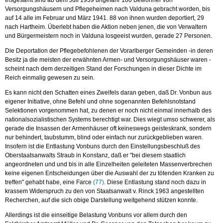
Versorgungshäusern und Pflegeheimen nach Valduna gebracht worden, bis
auf 14 alle im Februar und März 1941. 88 von ihnen wurden deportiert, 29
nach Hartheim. Überlebt haben die Aktion neben jenen, die von Verwaltern
und Bürgermeistern noch in Valduna losgeeist wurden, gerade 27 Personen.
Die Deportation der Pflegebefohlenen der Vorarlberger Gemeinden -in deren
Besitz ja die meisten der erwähnten Armen- und Versorgungshäuser waren -
scheint nach dem derzeitigen Stand der Forschungen in dieser Dichte im
Reich einmalig gewesen zu sein.
Es kann nicht den Schatten eines Zweifels daran geben, daß Dr. Vonbun aus
eigener Initiative, ohne Befehl und ohne sogenannten Befehlsnotstand
Selektionen vorgenommen hat, zu denen er noch nicht einmal innerhalb des
nationalsozialistischen Systems berechtigt war. Dies wiegt umso schwerer, als
gerade die Insassen der Armenhäuser oft keineswegs geisteskrank, sondern
nur behindert, taubstumm, blind oder einfach nur zurückgeblieben waren.
Insofern ist die Entlastung Vonbuns durch den Einstellungsbeschluß des
Oberstaatsanwalts Straub in Konstanz, daß er "bei diesem staatlich
angeordneten und und bis in alle Einzelheiten geleiteten Massenverbrechen
keine eigenen Entscheidungen über die Auswahl der zu tötenden Kranken zu
treffen" gehabt habe, eine Farce
(77)
. Diese Entlastung stand noch dazu in
krassem Widerspruch zu den von Staatsanwalt v. Rinck 1963 angestellten
Recherchen, auf die sich obige Darstellung weitgehend stützen konnte.
Allerdings ist die einseitige Belastung Vonbuns vor allem durch den