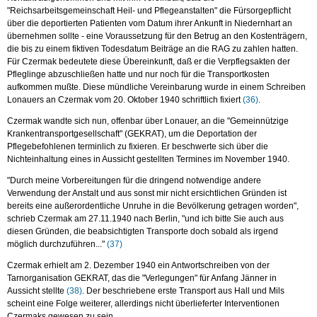
"Reichsarbeitsgemeinschaft Heil- und Pflegeanstalten" die Fürsorgepflicht
über die deportierten Patienten vom Datum ihrer Ankunft in Niedernhart an
übernehmen sollte - eine Voraussetzung für den Betrug an den Kostenträgern,
die bis zu einem fiktiven Todesdatum Beiträge an die RAG zu zahlen hatten.
Für Czermak bedeutete diese Übereinkunft, daß er die Verpflegsakten der
Pfleglinge abzuschließen hatte und nur noch für die Transportkosten
aufkommen mußte. Diese mündliche Vereinbarung wurde in einem Schreiben
Lonauers an Czermak vom 20. Oktober 1940 schriftlich fixiert
(36)
.
Czermak wandte sich nun, offenbar über Lonauer, an die "Gemeinnützige
Krankentransportgesellschaft" (GEKRAT), um die Deportation der
Pflegebefohlenen terminlich zu fixieren. Er beschwerte sich über die
Nichteinhaltung eines in Aussicht gestellten Termines im November 1940.
"Durch meine Vorbereitungen für die dringend notwendige andere
Verwendung der Anstalt und aus sonst mir nicht ersichtlichen Gründen ist
bereits eine außerordentliche Unruhe in die Bevölkerung getragen worden",
schrieb Czermak am 27.11.1940 nach Berlin, "und ich bitte Sie auch aus
diesen Gründen, die beabsichtigten Transporte doch sobald als irgend
möglich durchzuführen..."
(37)
Czermak erhielt am 2. Dezember 1940 ein Antwortschreiben von der
Tarnorganisation GEKRAT, das die "Verlegungen" für Anfang Jänner in
Aussicht stellte
(38)
. Der beschriebene erste Transport aus Hall und Mils
scheint eine Folge weiterer, allerdings nicht überlieferter Interventionen
Czermaks gewesen zu sein.