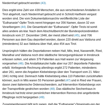
Niedernhart gebracht worden
(43)
.
Dies ergibt eine Zahl von 439 Menschen, die aus verschiedenen Anstalten in
Tirol abgeholt, nach Niedernhart gebracht und in Schloß Hartheim vergast
worden sind. Die vom Dokumentationsarchiv veröffentlichte Liste der
"Euthanasie"-Opfer Tirols nennt hingegen nur 356 Namen, davon 32 von
Vorarlbergern
(44)
. Die Gesamtzahl der "Euthanasie"- Opfer Tirols ist somit
alles andere als klar. Nach dem Abschlußbericht der Bundespolizeidirektion
Innsbruck vom 27. Dezember 1946, der meist zitiert wird
(45)
, sind 706
Personen aus dem Gau deportiert worden, davon 220 direkt aus Valduna und
(mindestens) 32 aus Valduna über Hall, also 454 aus Tirol.
Ursprünglich hätten die Deportationen neben Hall, Mils, Imst, Nassereith, Ried,
Mariathal und Valduna noch drei städtische Versorgungshäuser in Innsbruck
erfassen sollen, und allein 379 Patienten aus Hall waren zur Vergasung
vorgesehen
(46)
. Die Anstaltskanzlei hatte aber nur 207 deportierte Patienten
erfaßt. Vorliegende Rechnung allerdings ergibt 272 Patienten, mindestens
aber 261, wenn die Angaben Klebelsbergs über den Transport vom 21. März
1941 richtig sind. Demnach hätte Klebelsberg etwa 110 Patienten zurückhalten
können; auch in Mils waren 55 Personen gerettet
(47)
und in Ried vier Frauen,
davon zwei italienische Ordensschwestern, auf Intervention Klebelsbergs von
der Transportliste gestrichen worden
(48)
. Das städtische Siechenhaus in
Innsbruck hat trotz einer persönlichen Intervention Rennos drei angeforderte
Pfleglinge nicht hergegeben
(49)
.
Zusammenfassend läßt sich sagen, daß die "Euthanasie"-Organisato-ren der