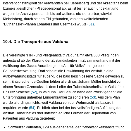
Interventionsfähigkeit der Verwandten bei Klebelsberg und der Akzeptanz beim
(zumeist geistlichen) Pflegepersonal ab. Es ist bisher auch ungeklärt und
wegen der Archivsperre auch bis auf weiteres nicht eruierbar, wieviel
Klebelsberg, durch seinen Eid gebunden, von den weitreichenden
"Euthanasie"-Plänen Lonauers und Czermaks wußte
(51)
.
10.4. Die Transporte aus Valduna
Die vereinigte "Heil- und Pflegeanstalt" Valduna mit etwa 530 Pfleglingen
unterstand ab der Klärung der Zuständigkeiten im Zusammenhang mit der
Auflösung des Gaues Vorarlberg dem Amt für Volksfürsorge bei der
Gauselbstverwaltung. Dort scheint die Umwidmung der Anstalt in eine
Aufbewahrungsstätte für Tuberkulöse bald beschlossene Sache gewesen zu
sein. Entsprechende Quellen fehlen allerdings; Johann Müller berichtet von
einem Besuch Czermaks mit dem Leiter der Tuberkuloseheilstätte Gaisbühel,
Dr. Fritz Schienle
(52)
, in Valduna. Der Besuch habe den Zweck gehabt, die
Unterbringung unheilbar Lungenkranker zu sondieren
(53)
. Aus dem Plan
wurde allerdings nichts, weil Valduna von der Wehrmacht als Lazarett
requiriert wurde
(54)
. Es blieb aber bei der fast vollständigen Auflösung der
Anstalt. Daher hat es drei unterschiedliche Formen der Deportation von
Patienten aus Valduna gegeben:
Schweizer Patienten, 129 aus der ehemaligen "Wohltätigkeitsanstalt" und