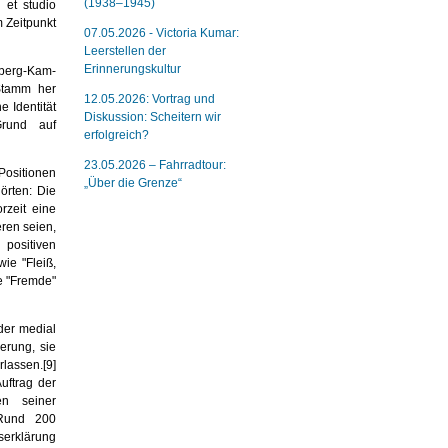
(1938–1945)
 et studio
m Zeitpunkt
07.05.2026 - Victoria Kumar:
Leerstellen der
Erinnerungskultur
l­berg-Kam­
Stamm her
12.05.2026: Vortrag und
e Identität
Diskussion: Scheitern wir
Grund auf
erfolgreich?
23.05.2026 – Fahrradtour:
 Positionen
„Über die Grenze“
örten: Die
rzeit eine
ren seien,
positiven
ie "Fleiß,
e "Fremde"
der medial
erung, sie
lassen.
[9]
uftrag der
en seiner
 Rund 200
gserklärung