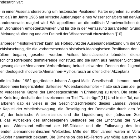
ndesarchivar:
 in einer Auseinandersetzung um historische Positionen Partei ergreifen zu wolle
rzt, daß im Jahre 1986 auf kritische Äußerungen eines Wissenschaftlers mit der A
andesverweis reagiert wird. Wir appellieren an die politisch Ver­antwortlichen d
hen Drohungen entgegenzuwirken und für die in der Ver­fassung garantierten Grund
n Meinungsäußerung und der Freiheit der Wis­senschaft einzustehen."
[10]
arlberger "Historikerstreit" kann als Höhepunkt der Auseinandersetzung um die Vo
chtsforschung, die die vorherrschenden historisch-ideologischen Positionen der 
üttern begann, gesehen werden. Veiters Identitätsstudie bündelte dies
chichts­schreibung dominierende Konstrukt, und sie kann aus heutiger Sicht gle
esang die­ser Alemannen-Verherrlichung betrachtet werden. Denn in den folgen
ser ideologisch motivierte Alemannen-Mythos rasch an öffentlicher Akzeptanz.
 die im Jahre 1982 gegründete Johann-August-Malin-Gesellschaft – benannt nac
tadelheim hingerichteten Satteinser Widerstandskämpfer – hatte sich zum Ziel ges
nd vergessene Kapitel der Landesgeschichte in Erinnerung zu rufen. Die erste P
m Kreis trug deshalb den bezeichnenden Titel "Nachträge".
[11]
Und in der Tat, na
ar­beiten gab es vieles in der Geschichtsschreibung dieses Landes: verg
e Kapitel der Arbeiterbewegung, die Beseitigung der Demokratie durch den "ch
at", der heimische Antisemitismus und die Liqui­dierung der jüdischen G
, das Aufdecken des landeseigenen Beitrages bei der Errichtung der NS-He
ng und Widerstand während der NS-Diktatur und die Entlarvung des i
henden alemannozentrischen Weltbildes. Mitte der 80er Jahren waren in Vora
-Opfer namentlich bekannt. Die Dimension des NS-Terrors war völlig aus dem öf