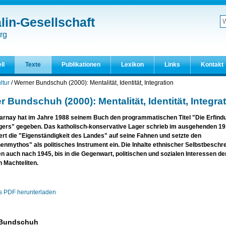
in-Gesellschaft
W
d
Er
rg
S
ll
Texte
Publikationen
Lexikon
Links
Kontakt
ltur
/
Werner Bundschuh (2000): Mentalität, Identität, Integration
 Bundschuh (2000): Mentalität, Identität, Integra
rnay hat im Jahre 1988 seinem Buch den programmatischen Titel "Die Erfind
gers" gegeben. Das katholisch-konservative Lager schrieb im ausgehenden 19
rt die "Eigenständigkeit des Landes" auf seine Fahnen und setzte den
nmythos" als politisches Instrument ein. Die Inhalte ethnischer Selbstbeschr
n auch nach 1945, bis in die Gegenwart, politischen und sozialen Interessen de
n Machteliten.
ls PDF herunterladen
 Bundschuh