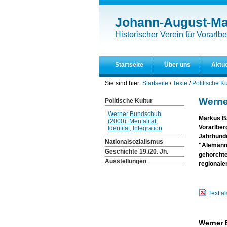
Direkt
Benutzerspezifische
zum
Werkzeuge
Johann-August-Mal
Inhalt
|
Historischer Verein für Vorarlbe
Direkt
zur
Navigation
Startseite
Über uns
Aktue
Sie sind hier:
Startseite
/
Texte
/
Politische Ku
Werner
Politische Kultur
Werner Bundschuh
Markus Ba
(2000): Mentalität,
Vorarlber
Identität, Integration
Jahrhunde
Nationalsozialismus
"Alemanne
Geschichte 19./20. Jh.
gehorchte
Ausstellungen
regionale
Text a
Werner