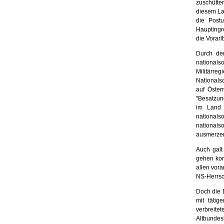
zuschütte
diesem La
die Post
Hauptingre
die Vorarl
Durch de
nationals
Militärre
Nationals
auf Öster
"Besatzung
im Land 
national
nationals
ausmerze
Auch galt
gehen kon
allen vor
NS-Herrsch
Doch die 
mit tätig
verbreitet
Altbundes