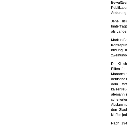
Bewußtsei
Publikati
Änderung
Jene Hist
hinter­fra
als Lan­de
Markus Ba
Kontra­pun
bildung 
zweihunde
Die Klisc
Eliten än
Monarchie
deutsche 
dem Erste
kaisertre
alemanni
scheitert
Abstammu
den Glau
klaffen je
Nach 194