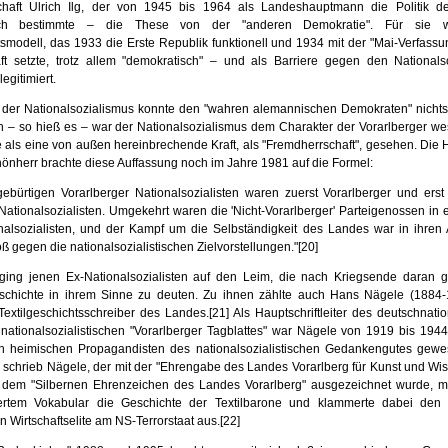
schaft Ulrich Ilg, der von 1945 bis 1964 als Landeshaupt­mann die Politik 
ch bestimmte – die These von der "anderen Demokratie". Für sie 
smodell, das 1933 die Erste Repu­blik funktionell und 1934 mit der "Mai-Verfassu
ft setzte, trotz allem "demokratisch" – und als Barriere gegen den Nationals
egitimiert.
der Nationalsozialismus konnte den "wahren alemannischen Demokraten" nicht
ch – so hieß es – war der Nationalsozialismus dem Charakter der Vorarlberger w
als eine von außen hereinbrechende Kraft, als "Fremdherrschaft", gesehen. Die H
hönherr brachte diese Auffassung noch im Jahre 1981 auf die Formel:
gebürtigen Vorarlberger Nationalsozialisten waren zuerst Vorarlberger und erst 
 Nationalsozialisten. Umgekehrt waren die 'Nicht-Vorarlberger' Parteigenos­sen in e
­nalsozialisten, und der Kampf um die Selbständigkeit des Landes war in ihren
oß gegen die nationalsozialistischen Zielvorstellungen."
[20]
ging jenen Ex-Nationalsozialisten auf den Leim, die nach Kriegsende daran g
schichte in ihrem Sinne zu deuten. Zu ihnen zählte auch Hans Nägele (1884-
Textil­geschichtsschreiber des Landes.
[21]
Als Hauptschriftleiter des deutschnati
 nationalsozia­listischen "Vorarlberger Tagblattes" war Nägele von 1919 bis 1944
en hei­mischen Propagandisten des nationalsozialistischen Gedanken­gutes gew
 schrieb Nägele, der mit der "Ehrengabe des Landes Vorarl­berg für Kunst und Wis
 dem "Sil­bernen Ehrenzeichen des Landes Vorarl­berg" ausgezeichnet wurde, m
rtem Vokabu­lar die Geschichte der Textil­barone und klammerte dabei den 
 Wirtschaftselite am NS-Terrorstaat aus.
[22]