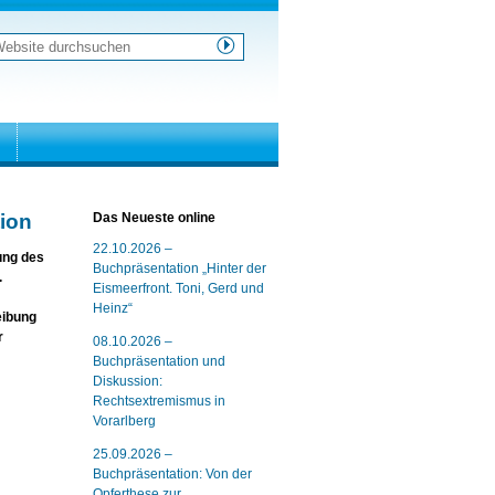
ebsite
urchsuchen
weiterte
uche…
tion
Das Neueste online
22.10.2026 –
ung des
Buchpräsentation „Hinter der
.
Eismeerfront. Toni, Gerd und
Heinz“
eibung
r
08.10.2026 –
Buchpräsentation und
Diskussion:
Rechtsextremismus in
Vorarlberg
25.09.2026 –
Buchpräsentation: Von der
Opferthese zur