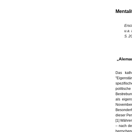
Mentalit
Ersc
u.a.
S. 2
„Aleman
Das katho
"Eigenstä
spezifisc
politisch
Bestrebung
als eigen
November 
Besonderh
dieser Per
[1]
Während
– nach de
herrschend