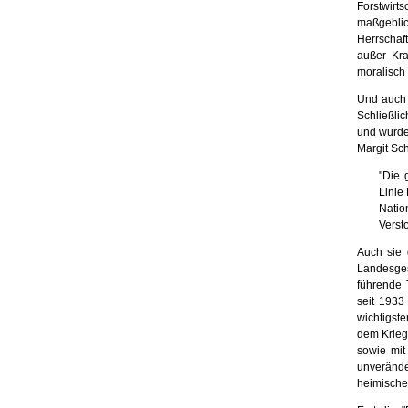
Forstwirt
maßgebli
Herrschaft
außer Kra
moralisch l
Und auch 
Schließli
und wurde 
Margit Sc
"Die 
Linie
Natio
Verst
Auch sie 
Landes­ge
führende 
seit 1933
wichtigst
dem Krieg
sowie mit
unverände
heimischen