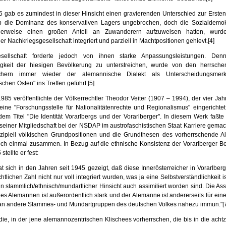
 gab es zumindest in dieser Hinsicht einen gravierenden Unterschied zur Ersten
b die Dominanz des konservativen Lagers ungebrochen, doch die Sozial­demok
neller­weise einen großen Anteil an Zuwanderern aufzuweisen hatten, wurd
er Nachkriegs­gesellschaft integriert und parziell in Machtpositionen gehievt.
[4]
sellschaft forderte jedoch von ihnen starke Anpassungsleistungen. De
igkeit der hiesigen Bevölkerung zu unterstreichen, wurde von den herrsch
hern immer wie­der der alemannische Dialekt als Unterscheidungsme
chen Osten" ins Treffen geführt.
[5]
985 veröffentlichte der Völkerrechtler Theodor Veiter (1907 – 1994), der vier Jah
eine "Forschungsstelle für Nationalitätenrechte und Regionalismus" einge­richtet
em Titel "Die Identität Vorarlbergs und der Vorarlberger". In diesem Werk faßte 
z seiner Mitgliedschaft bei der NSDAP im austrofaschistischen Staat Karriere gemac
nzi­piell völkischen Grundpositionen und die Grundthe­sen des vorherrschende 
ch ein­mal zusammen. In Bezug auf die ethni­sche Konsistenz der Vorarlberger B
tellte er fest:
at sich in den Jahren seit 1945 gezeigt, daß diese Innerösterreicher in Vorarlberg 
htlichen Zahl nicht nur voll integriert wurden, was ja eine Selbstverständ­lichkeit i
in stammlich/ethnisch/mundartlicher Hinsicht auch assimiliert worden sind. Die Ass
des Alemannen ist außerordentlich stark und der Ale­manne ist andererseits für eine
an andere Stammes- und Mundartgruppen des deutschen Volkes nahezu immun."
[
ie, in der jene alemannozentrischen Klischees vorherrschen, die bis in die acht