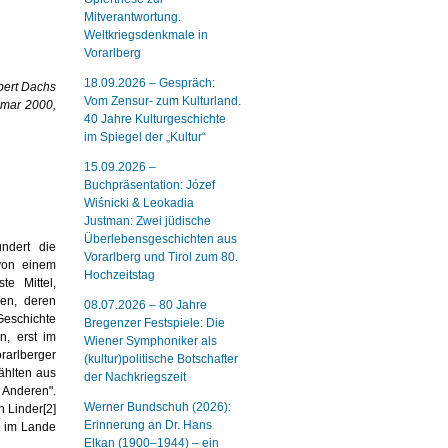
Mitverantwortung.
Weltkriegsdenkmale in
Vorarlberg
18.09.2026 – Gespräch:
bert Dachs
Vom Zensur- zum Kulturland.
imar 2000,
40 Jahre Kulturgeschichte
im Spiegel der „Kultur“
15.09.2026 –
Buchpräsentation: Józef
Wiśnicki & Leokadia
Justman: Zwei jüdische
Überlebensgeschichten aus
undert die
Vorarlberg und Tirol zum 80.
 von einem
Hochzeitstag
te Mittel,
hen, deren
08.07.2026 – 80 Jahre
 Geschichte
Bregenzer Festspiele: Die
n, erst im
Wiener Symphoniker als
rarlberger
(kultur)politische Botschafter
ählten aus
der Nachkriegszeit
e Anderen".
Werner Bundschuh (2026):
n Linder
[2]
Erinnerung an Dr. Hans
n im Lande
Elkan (1900–1944) – ein