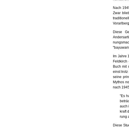
Nach 1945
Zwar blie
traditio
Vorarlberg
Diese Ge
Andersart
nungsmac
"bayuwaris
Im Jahre 1
Feldkirch 
Buch mit d
einst trot
seine pri
Mythos no
nach 1945 s
"Es h
beträc
auch 
kraft 
rung 
Diese Stud