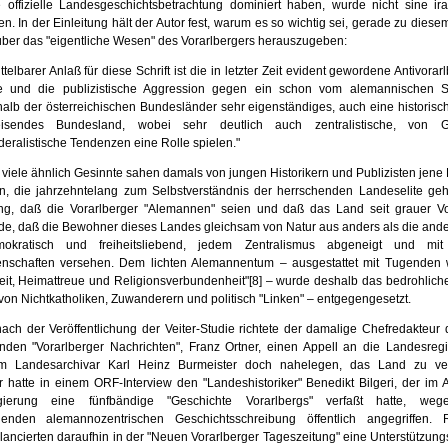
ie offizielle Landesgeschichtsbetrachtung dominiert haben, wurde nicht sine ira
n. In der Einleitung hält der Autor fest, warum es so wichtig sei, gerade zu diese
über das "eigentliche Wesen" des Vorarlbergers herauszugeben:
telbarer Anlaß für diese Schrift ist die in letzter Zeit evident gewordene Antivorar
e und die publizistische Aggression gegen ein schon vom alemannischen 
halb der österreichischen Bundesländer sehr eigenständiges, auch eine historisch
eisen­des Bundesland, wobei sehr deutlich auch zentralistische, von 
deralistische Ten­denzen eine Rolle spielen."
 viele ähnlich Gesinnte sahen damals von jungen Historikern und Publizisten jene
en, die jahrzehntelang zum Selbstverständnis der herrschenden Landeselite geh
ng, daß die Vorarlberger "Alemannen" seien und daß das Land seit grauer Vo
ilde, daß die Bewohner dieses Landes gleichsam von Natur aus anders als die ande
mokratisch und freiheitsliebend, jedem Zentralismus ab­geneigt und mit 
nschaften versehen. Dem lichten Alemannentum – ausge­stattet mit Tugenden w
it, Heimattreue und Religionsverbundenheit"
[8]
– wurde deshalb das bedrohlich
von Nichtkatholiken, Zuwanderern und poli­tisch "Linken" – entgegengesetzt.
nach der Veröffentlichung der Veiter-Studie richtete der damalige Chefredakteur 
nden "Vorarlberger Nachrichten", Franz Ortner, einen Appell an die Landes­regi
 Landesarchivar Karl Heinz Burmeister doch nahelegen, das Land zu ver
r hatte in einem ORF-Interview den "Landeshistoriker" Benedikt Bilgeri, der im A
gierung eine fünfbändige "Geschichte Vorarlbergs" verfaßt hatte, weg
genden alemannozentrischen Geschichtsschreibung öffentlich angegrif­fen.
ancierten daraufhin in der "Neuen Vor­arlberger Tageszeitung" eine Unterstützun