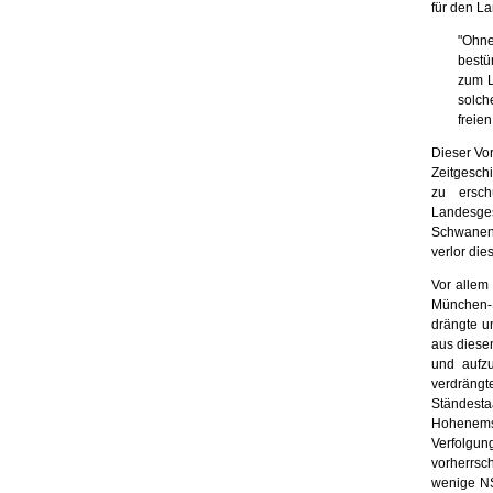
für den La
"Ohne
bestü
zum L
sol­c
freie
Dieser Vor
Zeitgeschi
zu ersch
Landesges
Schwaneng
verlor die
Vor allem
München-S
drängte u
aus diese
und aufzu
verdrängt
Ständesta
Hohenems
Verfolgu
vorherrsc
wenige NS