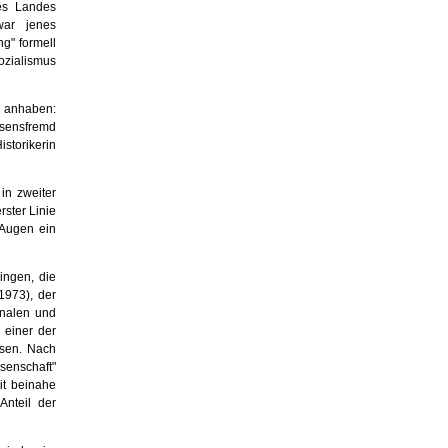
des Landes
war jenes
ng" formell
ozialismus
s anhaben:
esensfremd
istorikerin
in zweiter
rster Linie
 Augen ein
ingen, die
1973), der
ona­len und
 einer der
esen. Nach
senschaft"
it beinahe
Anteil der