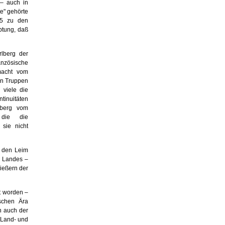
 – auch in
e" gehörte
45 zu den
uptung, daß
lberg der
anzösische
smacht vom
en Truppen
 viele die
ntinuitäten
lberg vom
, die die
 sie nicht
f den Leim
s Landes –
ießern der
t worden –
­schen Ära
en auch der
 Land- und