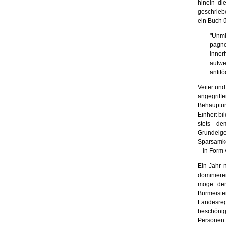
hin­ein d
geschriebe
ein Buch 
"Unmit
pagn
inner
aufw
antifö
Veiter und
angegriff
Be­hauptu
Einheit b
stets de
Grundeige
Sparsamke
– in Form 
Ein Jahr 
dominiere
möge dem
Burmeiste
Landesre
beschöni
Personen l