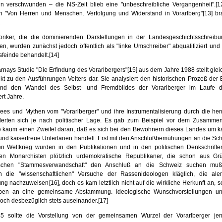
n verschwunden – die NS-Zeit blieb eine "un­beschreibli­che Vergangenheit".
[1
on "Von Herren und Menschen. Verfolgung und Widerstand in Vorarl­berg"
[13]
bra
.
oriker, die die dominierenden Darstellungen in der Landesgeschichtsschreibung
gten, wurden zunächst jedoch öffentlich als "linke Umschreiber" abqualifiziert un
sfeinde behandelt.
[14]
rnays Studie "Die Erfindung des Vorarlbergers"
[15]
aus dem Jahre 1988 stellt glei
kt zu den Ausführungen Veiters dar. Sie analysiert den historischen Prozeß der E
und den Wandel des Selbst- und Fremdbildes der Vorarlberger im Laufe de
rt Jahre.
hees und Mythen vom "Vorarlberger" und ihre Instrumentalisierung durch die her
derten sich je nach politischer Lage. Es gab zum Beispiel vor dem Zusam­me
 kaum einen Zweifel daran, daß es sich bei den Bewohnern dieses Landes um ka
und kaisertreue Untertanen handelt. Erst mit den Anschluß­bemühungen an die Sc
n Weltkrieg wurden in den Publikationen und in den politischen Denkschrift
uen Mon­archisten plötzlich urdemokratische Republikaner, die schon aus G
schen "Stammes­verwandschaft" den Anschluß an die Schweiz suchen muß
en die "wissenschaftlichen" Versuche der Rassenideologen kläglich, die al
ng nachzuweisen
[16]
, doch es kam letzt­lich nicht auf die wirkliche Herkunft an, 
ben an eine gemeinsame Ab­stammung. Ideologische Wunschvorstellungen und
doch desbezüglich stets auseinander.
[17]
5 sollte die Vorstellung von der gemeinsamen Wurzel der Vorarlberger je