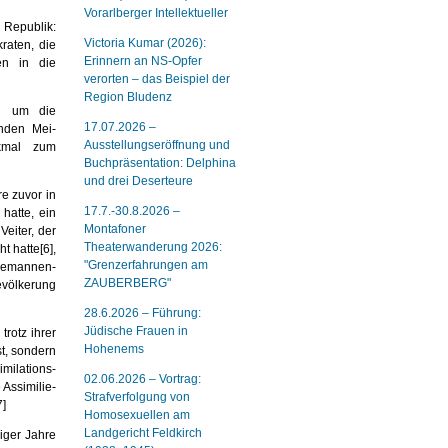
Vorarlberger Intellektueller
 Republik:
Victoria Kumar (2026):
raten, die
Erinnern an NS-Opfer
en in die
verorten – das Beispiel der
Region Bludenz
nn um die
17.07.2026 –
enden Mei­
Ausstellungseröffnung und
rkmal zum
Buchpräsentation: Delphina
und drei Deserteure
re zuvor in
17.7.-30.8.2026 –
 hatte, ein
Montafoner
Veiter, der
Theaterwanderung 2026:
ht hatte
[6]
,
"Grenzerfahrungen am
Alemannen-
ZAUBERBERG"
evölkerung
28.6.2026 – Führung:
Jüdische Frauen in
trotz ihrer
Hohenems
st, sondern
imilations­
02.06.2026 – Vortrag:
 Assimilie­
Strafverfolgung von
7]
Homosexuellen am
Landgericht Feldkirch
ziger Jahre