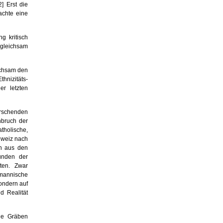
2]
Erst die
chte eine
 kri­tisch
d gleichsam
ch­sam den
thnizitäts­
r letzten
r­schenden
nbruch der
tholische,
hweiz nach
en aus den
ründen der
ten. Zwar
emannische
sondern auf
 Realität
ne Gräben