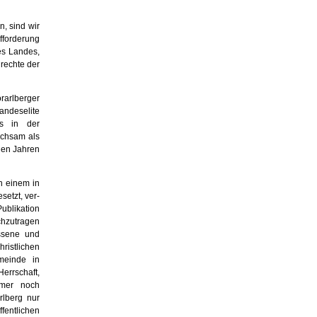
n, sind wir
ufforderung
es Landes,
rechte der
r­arlberger
Landeselite
es in der
ichsam als
den Jahren
h einem in
etzt, ver­
ublikation
chzutragen
essene und
ristlichen
emeinde in
rrschaft,
mmer noch
rlberg nur
fentlichen