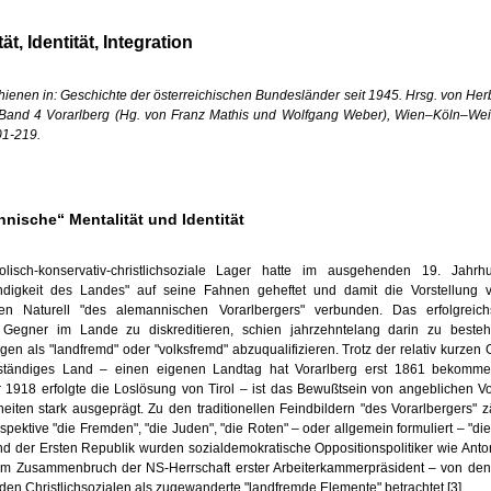
ät, Identität, Integration
hienen in: Geschichte der österreichischen Bundesländer seit 1945. Hrsg. von Her
 Band 4 Vorarlberg (Hg. von Franz Mathis und Wolfgang Weber), Wien–Köln–We
01-219.
nische“ Mentalität und Identität
lisch-konservativ-christlichsoziale Lager hatte im ausgehenden 19. Jahrh
n­digkeit des Landes" auf seine Fahnen geheftet und damit die Vorstellung
hen Naturell "des alemannischen Vorarlbergers" verbunden. Das erfolgreichs
e Gegner im Lande zu diskreditieren, schien jahrzehntelang darin zu beste
en als "landfremd" oder "volks­fremd" abzuqualifizieren. Trotz der relativ kurzen
ständiges Land – einen eigenen Landtag hat Vorarlberg erst 1861 bekom­me
1918 erfolgte die Loslösung von Tirol – ist das Bewußtsein von angebli­chen Vo
eiten stark ausgeprägt. Zu den traditionellen Feindbildern "des Vorarlbergers" z
spektive "die Fremden", "die Juden", "die Roten" – oder allgemein formuliert – "di
 der Ersten Republik wurden sozialdemokrati­sche Oppo­sitionspolitiker wie Anto
m Zusammenbruch der NS-Herrschaft erster Arbeiter­kammerpräsident – von de
en Christlichsozialen als zuge­wanderte "landfremde Elemente" betrachtet.
[3]