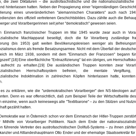
n, die zwei Diktaturen – die austrofaschistische und die nationalsozialistische
nd hinter­lassen hatten. Neben der Propagierung einer "eigenständigen Geschicht
ulierung eines unveränderlichen "alemannischen Charakters" auch nach 19
dienzien des offiziell vertretenen Geschichtsbildes. Dazu zählte auch die Be­ha
berger und Vorarlbergerin­nen seit jeher "demokratisch" gewesen seien.
n Einmarsch französischer Truppen im Mai 1945 wurde zwar auch in Vorar
ozi­alistische Machtapparat beseitigt, doch die für Vorarlberg zuständige fr
gierung (bis 1953) galt weiten Bevölkerungskreisen weniger als Befreiung
ozialismus denn als fremde Besatzungsarmee. Nicht mit dem Überfall der deutsch
reich im März 1938, sondern mit dem "Einmarsch der Franzosen" begann für
szeit".
[18]
Eine oberflächliche "Entnazifizierung" tat ein übriges, um Herrschafts­ko
aufrecht zu erhalten.
[19]
Die ausländi­schen Truppen konnten zwar Vorar
sozialistischen Herrschaftssystem befreien, die mentale Vergif­tung
ozialistische Indoktrination in zahlreichen Köpfen hinterlassen hatte, konnten
n.
 es zu erklären, wie die "urdemokratischen Vorarlberger" den NS-Ideologen au
nten. Denn es war offensichtlich, daß zum Beispiel Teile der Wirtschaftselite de
an einzelne, wenn auch keineswegs alle "Textilbarone" – zu den Stützen und Nutzn
aft gezählt hatten.
Demokratie war in Österreich schon vor dem Einmarsch der Hitler-Truppen zerstör
er Mithilfe von Vorarlberger Politikern. Nach dem Ende der nationalsozialisti
en führende Vertreter des austrofaschistischen Dollfuß-Systems – zu ihnen zählt
kanz­ler und Altlandeshauptmann Otto Ender und der ehemalige Staatssekretär für