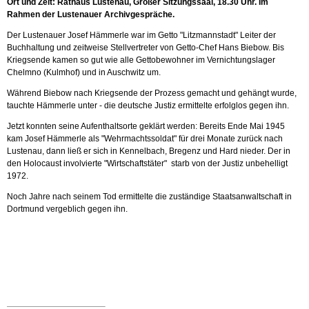
Ort und Zeit: Rathaus Lustenau, Großer Sitzungssaal, 18.30 Uhr. Im
Rahmen der Lustenauer Archivgespräche.
Der Lustenauer Josef Hämmerle war im Getto "Litzmannstadt" Leiter der
Buchhaltung und zeitweise Stellvertreter von Getto-Chef Hans Biebow. Bis
Kriegsende kamen so gut wie alle Gettobewohner im Vernichtungslager
Chelmno (Kulmhof) und in Auschwitz um.
Während Biebow nach Kriegsende der Prozess gemacht und gehängt wurde,
tauchte Hämmerle unter - die deutsche Justiz ermittelte erfolglos gegen ihn.
Jetzt konnten seine Aufenthaltsorte geklärt werden: Bereits Ende Mai 1945
kam Josef Hämmerle als "Wehrmachtssoldat" für drei Monate zurück nach
Lustenau, dann ließ er sich in Kennelbach, Bregenz und Hard nieder. Der in
den Holocaust involvierte "Wirtschaftstäter" starb von der Justiz unbehelligt
1972.
Noch Jahre nach seinem Tod ermittelte die zuständige Staatsanwaltschaft in
Dortmund vergeblich gegen ihn.