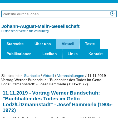
Direkt
zum
Website
Inhalt
durchsuchen
Erweiterte
|
Suche…
Johann-August-Malin-Gesellschaft
Direkt
Historischer Verein für Vorarlberg
Benut
zur
Werk
Navigation
Startseite
Über uns
Aktuell
Texte
Publikationen
Lexikon
Links
Kontakt
Sie sind hier:
Startseite
/
Aktuell
/
Veranstaltungen
/
11.11.2019 -
Vortrag Werner Bundschuh: "Buchhalter des Todes im Getto
Lodz/Litzmannstadt" - Josef Hämmerle (1905-1972)
11.11.2019 - Vortrag Werner Bundschuh:
"Buchhalter des Todes im Getto
Lodz/Litzmannstadt" - Josef Hämmerle (1905-
1972)