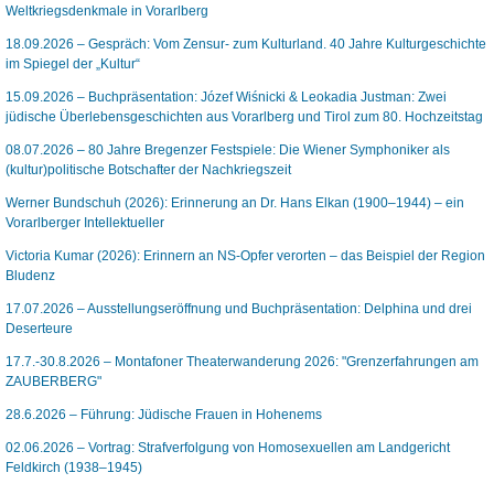
Weltkriegsdenkmale in Vorarlberg
18.09.2026 – Gespräch: Vom Zensur- zum Kulturland. 40 Jahre Kulturgeschichte
im Spiegel der „Kultur“
15.09.2026 – Buchpräsentation: Józef Wiśnicki & Leokadia Justman: Zwei
jüdische Überlebensgeschichten aus Vorarlberg und Tirol zum 80. Hochzeitstag
08.07.2026 – 80 Jahre Bregenzer Festspiele: Die Wiener Symphoniker als
(kultur)politische Botschafter der Nachkriegszeit
Werner Bundschuh (2026): Erinnerung an Dr. Hans Elkan (1900–1944) – ein
Vorarlberger Intellektueller
Victoria Kumar (2026): Erinnern an NS-Opfer verorten – das Beispiel der Region
Bludenz
17.07.2026 – Ausstellungseröffnung und Buchpräsentation: Delphina und drei
Deserteure
17.7.-30.8.2026 – Montafoner Theaterwanderung 2026: "Grenzerfahrungen am
ZAUBERBERG"
28.6.2026 – Führung: Jüdische Frauen in Hohenems
02.06.2026 – Vortrag: Strafverfolgung von Homosexuellen am Landgericht
Feldkirch (1938–1945)