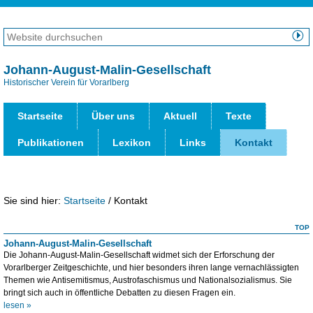
Direkt
zum
Website
Inhalt
durchsuchen
Erweiterte
|
Suche…
Johann-August-Malin-Gesellschaft
Direkt
Historischer Verein für Vorarlberg
Benut
zur
Werk
Navigation
Startseite
Über uns
Aktuell
Texte
Publikationen
Lexikon
Links
Kontakt
Sie sind hier:
Startseite
/
Kontakt
TOP
Johann-August-Malin-Gesellschaft
Die Johann-August-Malin-Gesellschaft widmet sich der Erforschung der
Vorarlberger Zeitgeschichte, und hier besonders ihren lange vernachlässigten
Themen wie Antisemitismus, Austrofaschismus und Nationalsozialismus. Sie
bringt sich auch in öffentliche Debatten zu diesen Fragen ein.
lesen »