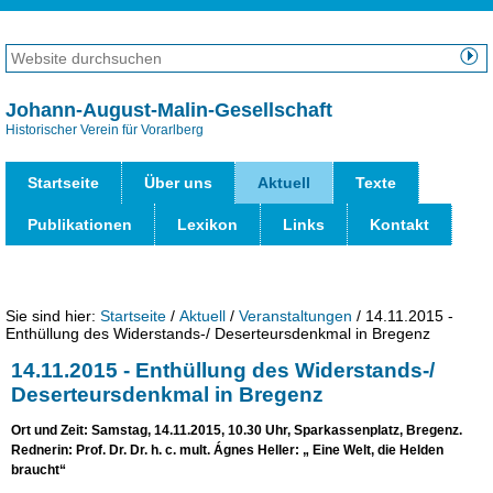
Direkt
zum
Website
Inhalt
durchsuchen
Erweiterte
|
Suche…
Johann-August-Malin-Gesellschaft
Direkt
Historischer Verein für Vorarlberg
Benut
zur
Werk
Navigation
Startseite
Über uns
Aktuell
Texte
Publikationen
Lexikon
Links
Kontakt
Sie sind hier:
Startseite
/
Aktuell
/
Veranstaltungen
/
14.11.2015 -
Enthüllung des Widerstands-/ Deserteursdenkmal in Bregenz
14.11.2015 - Enthüllung des Widerstands-/
Deserteursdenkmal in Bregenz
Ort und Zeit: Samstag, 14.11.2015, 10.30 Uhr, Sparkassenplatz, Bregenz.
Rednerin: Prof. Dr. Dr. h. c. mult. Ágnes Heller: „ Eine Welt, die Helden
braucht“