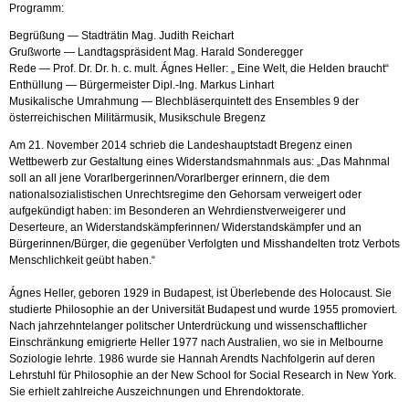
Programm:
Begrüßung — Stadträtin Mag. Judith Reichart
Grußworte — Landtagspräsident Mag. Harald Sonderegger
Rede — Prof. Dr. Dr. h. c. mult. Ágnes Heller: „ Eine Welt, die Helden braucht“
Enthüllung — Bürgermeister Dipl.-Ing. Markus Linhart
Musikalische Umrahmung — Blechbläserquintett des Ensembles 9 der
österreichischen Militärmusik, Musikschule Bregenz
Am 21. November 2014 schrieb die Landeshauptstadt Bregenz einen
Wettbewerb zur Gestaltung eines Widerstandsmahnmals aus: „Das Mahnmal
soll an all jene Vorarlbergerinnen/Vorarlberger erinnern, die dem
nationalsozialistischen Unrechtsregime den Gehorsam verweigert oder
aufgekündigt haben: im Besonderen an Wehrdienstverweigerer und
Deserteure, an Widerstandskämpferinnen/ Widerstandskämpfer und an
Bürgerinnen/Bürger, die gegenüber Verfolgten und Misshandelten trotz Verbots
Menschlichkeit geübt haben.“
Ágnes Heller, geboren 1929 in Budapest, ist Überlebende des Holocaust. Sie
studierte Philosophie an der Universität Budapest und wurde 1955 promoviert.
Nach jahrzehntelanger politscher Unterdrückung und wissenschaftlicher
Einschränkung emigrierte Heller 1977 nach Australien, wo sie in Melbourne
Soziologie lehrte. 1986 wurde sie Hannah Arendts Nachfolgerin auf deren
Lehrstuhl für Philosophie an der New School for Social Research in New York.
Sie erhielt zahlreiche Auszeichnungen und Ehrendoktorate.