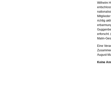
Wilhelm H
entschlos
nationalso
Mitglieder
richtig ak
erbarmungs
Guggenber
erforscht.
Malin-Gese
Eine Veran
Zusammena
August-Ma
Keine Anme