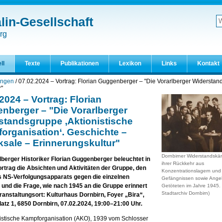
in-Gesellschaft
W
d
Er
rg
S
ll
Texte
Publikationen
Lexikon
Links
Kontakt
ungen
/
07.02.2024 – Vortrag: Florian Guggenberger – "Die Vorarlberger Widerstand
r"
2024 – Vortrag: Florian
nberger – "Die Vorarlberger
standsgruppe ,Aktionistische
organisation‘. Geschichte –
ksale – Erinnerungskultur"
Dornbirner Widerstandskä
lberger Historiker Florian Guggenberger beleuchtet in
ihrer Rückkehr aus
rtrag die Absichten und Aktivitäten der Gruppe, den
Konzentrationslagern und
s NS-Verfolgungsapparats gegen die einzelnen
Gefängnissen sowie Ange
r und die Frage, wie nach 1945 an die Gruppe erinnert
Getöteten im Jahre 1945. 
Stadtarchiv Dornbirn)
ranstaltungsort: Kulturhaus Dornbirn, Foyer „Bira“,
atz 1, 6850 Dornbirn, 07.02.2024, 19:00–21:00 Uhr.
nistische Kampforganisation (AKO), 1939 vom Schlosser