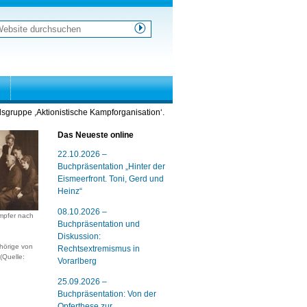
ebsite
urchsuchen
weiterte
uche…
sgruppe ,Aktionistische Kampforganisation‘.
Das Neueste online
22.10.2026 –
Buchpräsentation „Hinter der
Eismeerfront. Toni, Gerd und
Heinz“
08.10.2026 –
mpfer nach
Buchpräsentation und
Diskussion:
hörige von
Rechtsextremismus in
(Quelle:
Vorarlberg
25.09.2026 –
Buchpräsentation: Von der
Opferthese zur