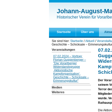
Direkt
Benutzerspezifische
zum
Werkzeuge
Johann-August-Mal
Inhalt
|
Historischer Verein für Vorarlbe
Direkt
zur
Navigation
Startseite
Über uns
Aktue
Sie sind hier:
Startseite
/
Aktuell
/
Veranstalt
Geschichte – Schicksale – Erinnerungskultu
07.02.
Veranstaltungen
Gugge
07.02.2024 – Vortrag:
Florian Guggenberger –
Wider
"Die Vorarlberger
Kampf
Widerstandsgruppe
,Aktionistische
Schic
Kampforganisation‘.
Geschichte – Schicksale –
Der Vorar
Erinnerungskultur"
seinem Vo
Medien
Terror de
Weiteres
Mitgliede
wurde. Ve
Rathauspl
Die Aktio