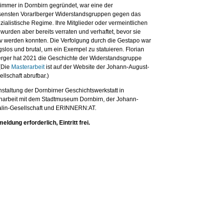
immer in Dornbirn gegründet, war eine der
sensten Vorarlberger Widerstandsgruppen gegen das
zialistische Regime. Ihre Mitglieder oder vermeintlichen
 wurden aber bereits verraten und verhaftet, bevor sie
tiv werden konnten. Die Verfolgung durch die Gestapo war
los und brutal, um ein Exempel zu statuieren. Florian
ger hat 2021 die Geschichte der Widerstandsgruppe
 (Die
Masterarbeit
ist auf der Website der Johann-August-
llschaft abrufbar.)
staltung der Dornbirner Geschichtswerkstatt in
rbeit mit dem Stadtmuseum Dornbirn, der Johann-
lin-Gesellschaft und ERINNERN:AT.
ldung erforderlich, Eintritt frei.