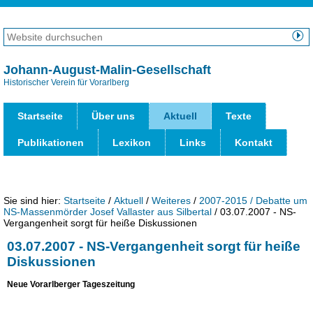
Direkt
zum
Website
Inhalt
durchsuchen
Erweiterte
|
Suche…
Johann-August-Malin-Gesellschaft
Direkt
Historischer Verein für Vorarlberg
Benut
zur
Werk
Navigation
Startseite
Über uns
Aktuell
Texte
Publikationen
Lexikon
Links
Kontakt
Sie sind hier:
Startseite
/
Aktuell
/
Weiteres
/
2007-2015 / Debatte um
NS-Massenmörder Josef Vallaster aus Silbertal
/
03.07.2007 - NS-
Vergangenheit sorgt für heiße Diskussionen
03.07.2007 - NS-Vergangenheit sorgt für heiße
Diskussionen
Neue Vorarlberger Tageszeitung