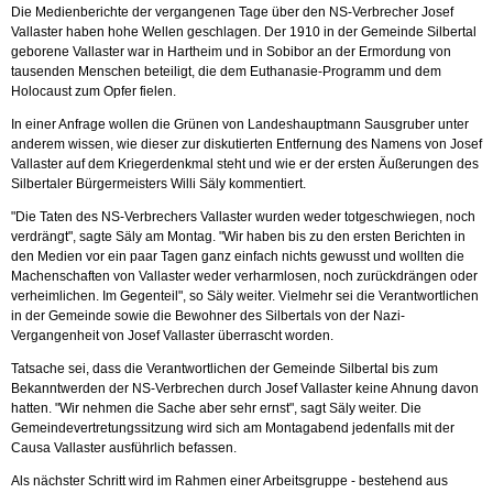
Die Medienberichte der vergangenen Tage über den NS-Verbrecher Josef
Vallaster haben hohe Wellen geschlagen. Der 1910 in der Gemeinde Silbertal
geborene Vallaster war in Hartheim und in Sobibor an der Ermordung von
tausenden Menschen beteiligt, die dem Euthanasie-Programm und dem
Holocaust zum Opfer fielen.
In einer Anfrage wollen die Grünen von Landeshauptmann Sausgruber unter
anderem wissen, wie dieser zur diskutierten Entfernung des Namens von Josef
Vallaster auf dem Kriegerdenkmal steht und wie er der ersten Äußerungen des
Silbertaler Bürgermeisters Willi Säly kommentiert.
"Die Taten des NS-Verbrechers Vallaster wurden weder totgeschwiegen, noch
verdrängt", sagte Säly am Montag. "Wir haben bis zu den ersten Berichten in
den Medien vor ein paar Tagen ganz einfach nichts gewusst und wollten die
Machenschaften von Vallaster weder verharmlosen, noch zurückdrängen oder
verheimlichen. Im Gegenteil", so Säly weiter. Vielmehr sei die Verantwortlichen
in der Gemeinde sowie die Bewohner des Silbertals von der Nazi-
Vergangenheit von Josef Vallaster überrascht worden.
Tatsache sei, dass die Verantwortlichen der Gemeinde Silbertal bis zum
Bekanntwerden der NS-Verbrechen durch Josef Vallaster keine Ahnung davon
hatten. "Wir nehmen die Sache aber sehr ernst", sagt Säly weiter. Die
Gemeindevertretungssitzung wird sich am Montagabend jedenfalls mit der
Causa Vallaster ausführlich befassen.
Als nächster Schritt wird im Rahmen einer Arbeitsgruppe - bestehend aus