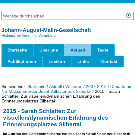
Direkt
zum
Website
Inhalt
durchsuchen
Erweiterte
|
Suche…
Johann-August-Malin-Gesellschaft
Direkt
Historischer Verein für Vorarlberg
Benut
zur
Werk
Navigation
Startseite
Über uns
Aktuell
Texte
Publikationen
Lexikon
Links
Kontakt
Sie sind hier:
Startseite
/
Aktuell
/
Weiteres
/
2007-2015 / Debatte um
NS-Massenmörder Josef Vallaster aus Silbertal
/
2015 - Sarah
Schlatter: Zur visuellen/dynamischen Erfahrung des
Erinnerungsplatzes Silbertal
2015 - Sarah Schlatter: Zur
visuellen/dynamischen Erfahrung des
Erinnerungsplatzes Silbertal
Im Auftrag der Gemeinde Silbertal hat das Team Sarah Schlatter, Elisabeth