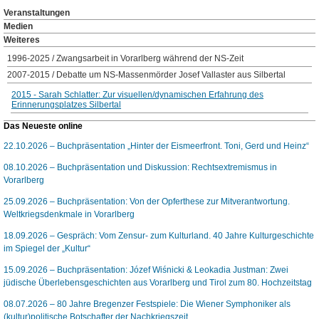
Veranstaltungen
Medien
Weiteres
1996-2025 / Zwangsarbeit in Vorarlberg während der NS-Zeit
2007-2015 / Debatte um NS-Massenmörder Josef Vallaster aus Silbertal
2015 - Sarah Schlatter: Zur visuellen/dynamischen Erfahrung des
Erinnerungsplatzes Silbertal
Das Neueste online
22.10.2026 – Buchpräsentation „Hinter der Eismeerfront. Toni, Gerd und Heinz“
08.10.2026 – Buchpräsentation und Diskussion: Rechtsextremismus in
Vorarlberg
25.09.2026 – Buchpräsentation: Von der Opferthese zur Mitverantwortung.
Weltkriegsdenkmale in Vorarlberg
18.09.2026 – Gespräch: Vom Zensur- zum Kulturland. 40 Jahre Kulturgeschichte
im Spiegel der „Kultur“
15.09.2026 – Buchpräsentation: Józef Wiśnicki & Leokadia Justman: Zwei
jüdische Überlebensgeschichten aus Vorarlberg und Tirol zum 80. Hochzeitstag
08.07.2026 – 80 Jahre Bregenzer Festspiele: Die Wiener Symphoniker als
(kultur)politische Botschafter der Nachkriegszeit