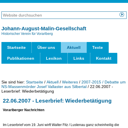
Direkt
zum
Website
Inhalt
durchsuchen
Erweiterte
|
Suche…
Johann-August-Malin-Gesellschaft
Direkt
Historischer Verein für Vorarlberg
Benut
zur
Werk
Navigation
Startseite
Über uns
Aktuell
Texte
Publikationen
Lexikon
Links
Kontakt
Sie sind hier:
Startseite
/
Aktuell
/
Weiteres
/
2007-2015 / Debatte um
NS-Massenmörder Josef Vallaster aus Silbertal
/
22.06.2007 -
Leserbrief: Wiederbetätigung
22.06.2007 - Leserbrief: Wiederbetätigung
Vorarlberger Nachrichten
Im Leserbrief vom 19. Juni wirft Walter Fitz / Lustenau ganz scheinheilig die