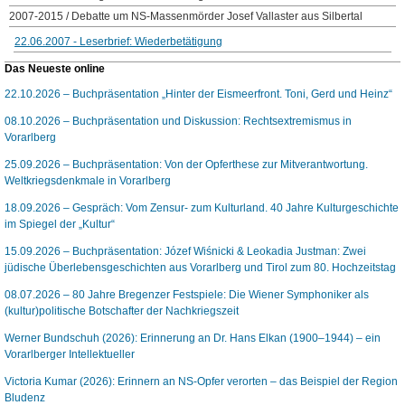
2007-2015 / Debatte um NS-Massenmörder Josef Vallaster aus Silbertal
22.06.2007 - Leserbrief: Wiederbetätigung
Das Neueste online
22.10.2026 – Buchpräsentation „Hinter der Eismeerfront. Toni, Gerd und Heinz“
08.10.2026 – Buchpräsentation und Diskussion: Rechtsextremismus in
Vorarlberg
25.09.2026 – Buchpräsentation: Von der Opferthese zur Mitverantwortung.
Weltkriegsdenkmale in Vorarlberg
18.09.2026 – Gespräch: Vom Zensur- zum Kulturland. 40 Jahre Kulturgeschichte
im Spiegel der „Kultur“
15.09.2026 – Buchpräsentation: Józef Wiśnicki & Leokadia Justman: Zwei
jüdische Überlebensgeschichten aus Vorarlberg und Tirol zum 80. Hochzeitstag
08.07.2026 – 80 Jahre Bregenzer Festspiele: Die Wiener Symphoniker als
(kultur)politische Botschafter der Nachkriegszeit
Werner Bundschuh (2026): Erinnerung an Dr. Hans Elkan (1900–1944) – ein
Vorarlberger Intellektueller
Victoria Kumar (2026): Erinnern an NS-Opfer verorten – das Beispiel der Region
Bludenz