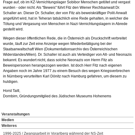
Frage auf, ob im KZ-Vernichtungslager Sobibor Menschen getötet und vergast
wurden - oder nicht. Als "Beweis" führt Fitz den Wiener Rechtsanwalt Dr.
Schaller an. Dieser Dr. Schaller, der von Fitz als beweiskräftiger Polit-Anwalt
angeführt wird, hat in Teheran tatsächlich eine Rede gehalten, in welcher die
Tötung und Vergasung von Menschen in Nazi-Vernichtungslagern in Abrede
gestellt wird.
Wegen dieser öffentlichen Rede, die in Österreich als Druckschrift verbreitet
wurde, läuft zur Zeit eine Anzeige wegen Wiederbetätigung bei der
Staatsanwaltschaft Wien (Dokumentationsarchiv des Österreichischen
Widerstandes/Wien). Dr. Schaller ist auch als Verteidiger von Alt- und Neonazis
bekannt. Es wundert nicht, dass solche Neonazis von Herrn Fitz als
Beweispersonen herangezogen werden. Ist doch Herr Fitz nach eigenen
Angaben noch im Jahre 1977 zu einem Besuch des wegen Kriegsverbrechen
in Nürnberg verurteilten Karl Dönitz nach Hamburg gefahren, um diesem zu
huldigen.
Horst Taitl,
Dornbirn, Gründungsmitglied des Jüdischen Museums Hohenems
Veranstaltungen
Medien
Weiteres
1996-2025 / Zwangsarbeit in Vorarlberg während der NS-Zeit