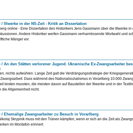
 / Illwerke in der NS-Zeit - Kritik an Dissertation
erg online - Eine Dissertation des Historikers Jens Gassmann über die Illwerke in 
Diskussionen. Andere Historiker werfen Gassmann verharmlosende Wortwahl und s
tliche Mängel vor.
8 / An den Stätten verlorener Jugend. Ukrainische Ex-Zwangsarbeiter be
g
n, nichts aufwühlen. Lange Zeit galt die Verdrängungsstrategie der Kriegsgenerat
Zwangsarbeit. Dass während des Nationalsozialismus in Vorarlberg 10.000 Zwang
it leisten mussten, die meisten davon auf Baustellen der Illwerke und in der Textili
e die Allgemeinheit nicht.
8 / Ehemalige Zwangsarbeiter zu Besuch in Vorarlberg
Nikolaj Skrypnik muss mit den Tränen kämpfen, wenn er sich an die Zeit als Zwangs
werken im Montafon erinnert.