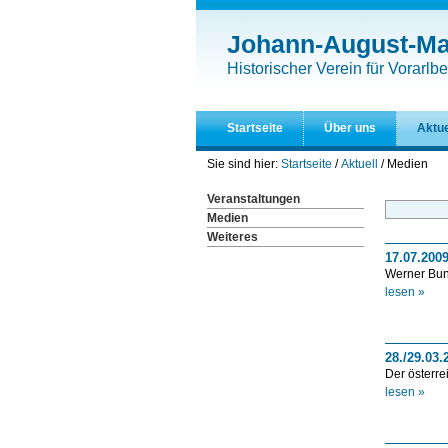
Direkt
Benutzerspezifische
zum
Werkzeuge
Johann-August-Mal
Inhalt
|
Historischer Verein für Vorarlbe
Direkt
zur
Navigation
Startseite
Über uns
Aktue
Sie sind hier:
Startseite
/
Aktuell
/
Medien
Veranstaltungen
Medien
Weiteres
17.07.200
Werner Bun
lesen »
28./29.03
Der österr
lesen »