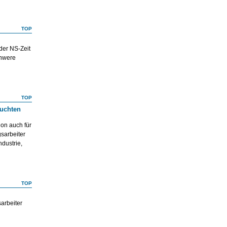
TOP
der NS-Zeit
chwere
TOP
suchten
ion auch für
sarbeiter
ndustrie,
TOP
arbeiter