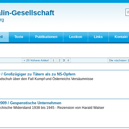
in-Gesellschaft
W
d
Er
rg
S
ll
Texte
Publikationen
Lexikon
Links
Kontakt
« 20 frühere Artikel
1
2
3
4
Die nächsten 1
9 / Großzügiger zu Tätern als zu NS-Opfern
dschuh über den Fall Kumpf und Österreichs Versäumnisse
.2009 / Gespenstische Unternehmen
eichische Widerstand 1938 bis 1945 - Rezension von Harald Walser