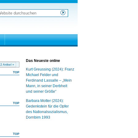
ebsite
urchsuchen
weiterte
uche…
Das Neueste online
2 Artikel »
Kurt Greussing (2024): Franz
TOP
Michael Felder und
Ferdinand Lassalle – „Mein
Mann, in seiner Derbheit
und seiner Größe“
Barbara Motter (2024):
TOP
Gedenkstein für die Opfer
des Nationalsozialismus,
Dornbirn 1993
TOP