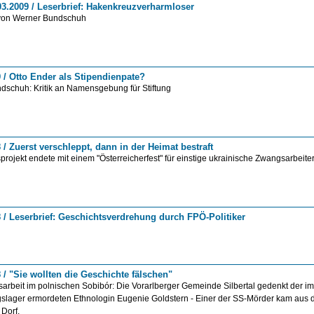
.03.2009 / Leserbrief: Hakenkreuzverharmloser
 von Werner Bundschuh
9 / Otto Ender als Stipendienpate?
dschuh: Kritik an Namensgebung für Stiftung
 / Zuerst verschleppt, dann in der Heimat bestraft
rojekt endete mit einem "Österreicherfest" für einstige ukrainische Zwangsarbeite
8 / Leserbrief: Geschichtsverdrehung durch FPÖ-Politiker
 / "Sie wollten die Geschichte fälschen"
arbeit im polnischen Sobibór: Die Vorarlberger Gemeinde Silbertal gedenkt der i
gslager ermordeten Ethnologin Eugenie Goldstern - Einer der SS-Mörder kam aus
Dorf.