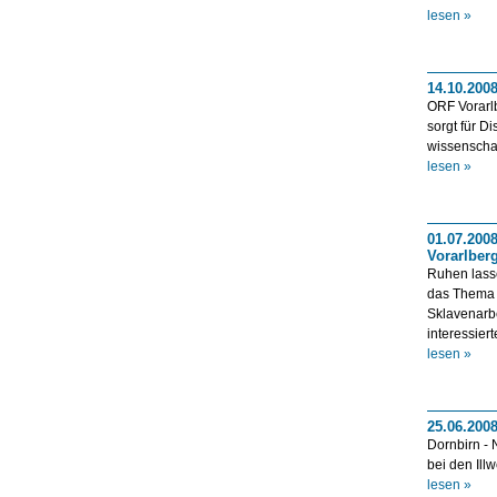
lesen »
14.10.2008
ORF Vorarlb
sorgt für 
wissenschaf
lesen »
01.07.200
Vorarlber
Ruhen lasse
das Thema 
Sklavenarbe
interessiert
lesen »
25.06.200
Dornbirn - 
bei den Ill
lesen »