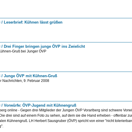
 / Leserbrief: Kühnen lässt grüßen
 / Drei Finger bringen junge ÖVP ins Zwielicht
Kühnen-Gruß bei Junger ÖVP
8 / Junge ÖVP mit Kühnen-Gruß
r Nachrichten, 9. Februar 2008
8 / Vorwürfe: ÖVP-Jugend mit Kühnengruß
erg online - Gegen drei Mitglieder der Jungen ÖVP Vorarlberg sind schwere Vorwü
ie drei sind auf einem Foto zu sehen, auf dem sie die Hand erheben - offenbar z
alen Kühnengruß. LH Herbert Sausgruber (ÖVP) spricht von einer "nicht tolerierba
g".