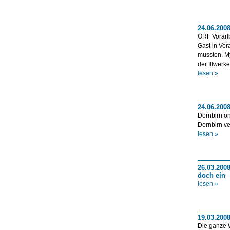
24.06.200
ORF Vorarlb
Gast in Vor
mussten. My
der Illwerk
lesen »
24.06.200
Dornbirn on
Dornbirn ve
lesen »
26.03.200
doch ein
lesen »
19.03.2008
Die ganze W