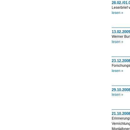
28.02./01
Leserbrief
lesen »
13.02.200
Werner Bun
lesen »
23.12.2008
Forschungsp
lesen »
29.10.200
lesen »
21.10.2008
Erinnerungs
Vernichtun
Montafoner 